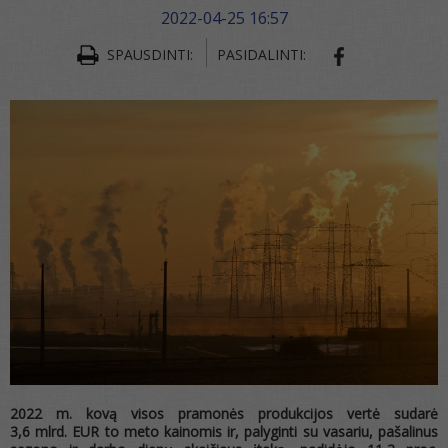
2022-04-25 16:57
SPAUSDINTI:
PASIDALINTI:
SHARE ON FA
2022 m. kovą visos pramonės produkcijos vertė sudarė
3,6 mlrd. EUR
to meto kainomis ir, palyginti su vasariu, pašalinus