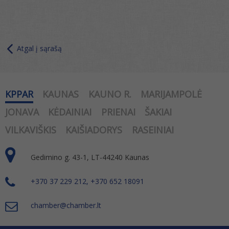
Atgal į sąrašą
KPPAR
KAUNAS
KAUNO R.
MARIJAMPOLĖ
JONAVA
KĖDAINIAI
PRIENAI
ŠAKIAI
VILKAVIŠKIS
KAIŠIADORYS
RASEINIAI
Gedimino g. 43-1, LT-44240 Kaunas
+370 37 229 212, +370 652 18091
chamber@chamber.lt