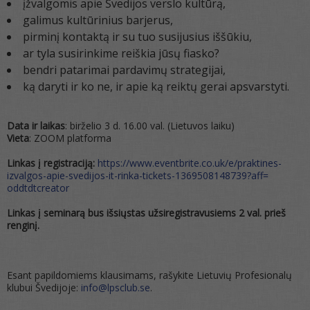
įžvalgomis apie Švedijos verslo kultūrą,
galimus kultūrinius barjerus,
pirminį kontaktą ir su tuo susijusius iššūkiu,
ar tyla susirinkime reiškia jūsų fiasko?
bendri patarimai pardavimų strategijai,
ką daryti ir ko ne, ir apie ką reiktų gerai apsvarstyti.
Data ir laikas
: birželio 3 d. 16.00 val. (Lietuvos laiku)
Vieta
: ZOOM platforma
Linkas į registraciją:
https://www.eventbrite.co.uk/
e/praktines-
izvalgos-apie-
svedijos-it-rinka-tickets-
1369508148739?aff=
oddtdtcreator
Linkas į seminarą bus išsiųstas užsiregistravusiems 2 val. prieš
renginį.
Esant papildomiems klausimams, rašykite Lietuvių Profesionalų
klubui Švedijoje:
info@lpsclub.se
.