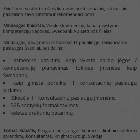
Kviečiame susitikti su šiais lietuviais profesionalais, sutikusiais
pasidalinti savo patirtimi ir rekomendacijomis:
Mindaugas Kniukšta,
Verslo skaitmeninių kanalų vystymo
kompetencijų vadovas, Swedbank AB Lietuvos filialas
Mindaugas, daug metų dirbdamas IT padalinyje, teikiančiame
paslaugas Švedijai, pasidalins:
asmenine patirtimi, kaip vyksta darbo jėgos /
kompetencijų planavimas tokiose įmonėse kaip
Swedbank,
kaip gimsta poreikis IT konsultacinių paslaugų
pirkimui,
lūkesčiai IT konsultacinių paslaugų įmonėms.
B2B santykių formalizavimas.
keletas praktinių patarimų.
Tomas Kubaitis,
Programinės įrangos kūrimo ir dirbtinio intelekto
sprendimų konsultantas, Knightec Group, Švedija