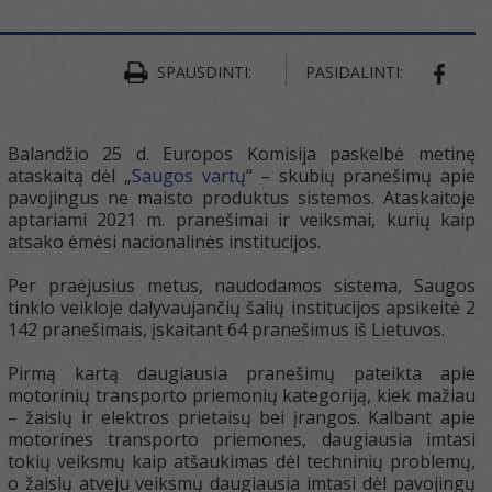
SPAUSDINTI:
PASIDALINTI:
SHAR
Balandžio 25 d. Europos Komisija paskelbė metinę
ataskaitą dėl „
Saugos vartų
“ – skubių pranešimų apie
pavojingus ne maisto produktus sistemos. Ataskaitoje
aptariami 2021 m. pranešimai ir veiksmai, kurių kaip
atsako ėmėsi nacionalinės institucijos.
Per praėjusius metus, naudodamos sistema, Saugos
tinklo veikloje dalyvaujančių šalių institucijos apsikeitė 2
142 pranešimais, įskaitant 64 pranešimus iš Lietuvos.
Pirmą kartą daugiausia pranešimų pateikta apie
motorinių transporto priemonių kategoriją, kiek mažiau
– žaislų ir elektros prietaisų bei įrangos. Kalbant apie
motorines transporto priemones, daugiausia imtasi
tokių veiksmų kaip atšaukimas dėl techninių problemų,
o žaislų atveju veiksmų daugiausia imtasi dėl pavojingų