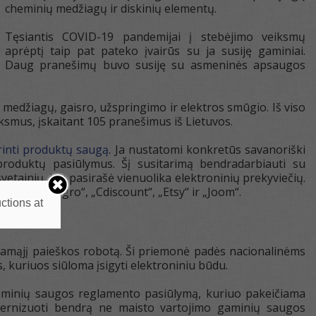
cheminių medžiagų ir diskinių elementų.
Tęsiantis COVID-19 pandemijai į stebėjimo veiksmų
aprėptį taip pat pateko įvairūs su ja susiję gaminiai.
Daug pranešimų buvo susiję su asmeninės apsaugos
 medžiagų, gaisro, užspringimo ir elektros smūgio. Iš viso
ksmus, įskaitant 105 pranešimus iš Lietuvos.
krinti produktų saugą
. Ja nustatomi konkretūs savanoriški
produktų pasiūlymus. Šį susitarimą bendradarbiauti su
etainių, jau pasirašė vienuolika elektroninių prekyviečių.
nce“, „Allegro“, „Cdiscount“, „Etsy“ ir „Joom“.
ctions at
inamąjį paieškos robotą. Ši priemonė padės nacionalinėms
, kuriuos siūloma įsigyti elektroniniu būdu.
gaminių saugos reglamento pasiūlymą, kuriuo pakeičiama
ernizuoti bendrą ne maisto vartojimo gaminių saugos