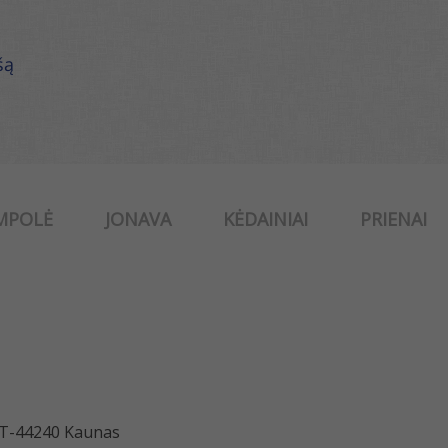
šą
MPOLĖ
JONAVA
KĖDAINIAI
PRIENAI
 LT-44240 Kaunas