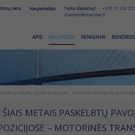
 rūmų nariu
Turite klausimų?
+370 37 229 212
Naujienlaiškis
chamber@chamber.lt
APIE
NAUJIENOS
RENGINIAI
BENDRU
maisto produktų sąrašo pozicijose – motorinės transporto priemonės 
 ŠIAIS METAIS PASKELBTŲ PAV
POZICIJOSE – MOTORINĖS TRAN