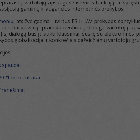
neprarastų vartotojų apsaugos sistemos funkcijų, ir spręs
susijusių gaminių ir augančios internetinės prekybos.
gmeniu
, atsižvelgdama į tvirtus ES ir JAV prekybos santyki
 bendradarbiavimą, pradeda neoficialų dialogą vartotojų ap
 Į šį dialogą bus įtraukti klausimai, susiję su elektroninė
bos globalizacija ir konkrečiais pažeidžiamų vartotojų grup
ijos:
 spaudai
2021 m. rezultatai
 Pranešimai