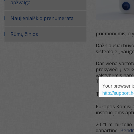
apžvalga
Naujienlaiškio prenumerata
priemonėmis, o 
Rūmų žinios
Dažniausiai buvo
sistemoje „Saugo
Dar viena varto
prekyviečių vei
valstybėmis narėm
Tai yra
bol.com
,
Your browser is
http://support.
Tolesni veiksmai
Europos Komisija
institucijoms apt
2021 m. birželi
dabartinė
Bendr