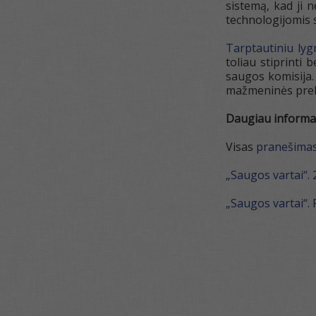
sistemą, kad ji 
technologijomis 
Tarptautiniu ly
toliau stiprinti
saugos komisija.
mažmeninės preky
Daugiau informac
Visas
pranešimas
„Saugos vartai“. 
„Saugos vartai“.