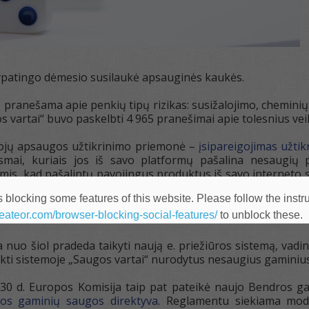
ypatingo dėmesio susilaukė apsauginės kaukės.
 pranešama apie penkių tipų rizikas: susižalojimo, cheminių
s vartai“ buvo paskelbti 4 965 pranešimai apie tolesnius vei
tojų apsaugos užtikrinimo priemonė –
įsipareigojimas užti
ksmai, kuriais jos iš savo platformų pašalina nesaugių 
is, kad pašalintų pavojingus produktus iš savo interneto sv
 eMAG, Wish.com, „AliExpress“, „Amazon“, „eBay“, „Rakuten Fra
 blocking some features of this website. Please follow the instru
heateor.com/browser-blocking-social-features/
to unblock these.
 nuo šiol pradeda taikyti naują e. priežiūros sistemą, vad
ikti sistemoje „Saugos vartai“ nurodytus nesaugius gaminius
o 30 d. Europos Komisija taip pat pateikė naujo Bendros 
os gaminių saugos direktyva
. Reglamentu siekiama mod