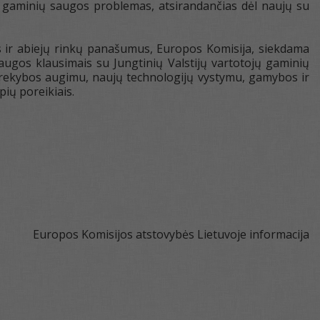
ti gaminių saugos problemas, atsirandančias dėl naujų su
us ir abiejų rinkų panašumus, Europos Komisija, siekdama
saugos klausimais su Jungtinių Valstijų vartotojų gaminių
s prekybos augimu, naujų technologijų vystymu, gamybos ir
ių poreikiais.
Europos Komisijos atstovybės Lietuvoje informacija