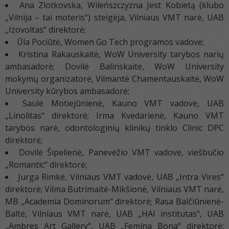
Ana Zlotkovska, Wileńszczyzna Jest Kobietą (klubo
„Vilnija – tai moteris“) steigėja, Vilniaus VMT narė, UAB
„Izovoltas“ direktorė;
Ūla Pociūtė, Women Go Tech programos vadovė;
Kristina Rakauskaitė, WoW University tarybos narių
ambasadorė; Dovilė Balinskaitė, WoW University
mokymų organizatorė, Vilmantė Chamentauskaitė, WoW
University kūrybos ambasadorė;
Saulė Motiejūnienė, Kauno VMT vadovė, UAB
„Linolitas“ direktorė; Irma Kvedarienė, Kauno VMT
tarybos narė, odontologinių klinikų tinklo Clinic DPC
direktorė;
Dovilė Šipelienė, Panevėžio VMT vadovė, viešbučio
„Romantic“ direktorė;
Jurga Rimkė, Vilniaus VMT vadovė, UAB „Intra Vires“
direktorė; Vilma Butrimaitė-Mikšionė, Vilniaus VMT narė,
MB „Academia Dominorum“ direktorė; Rasa Balčiūnienė-
Baltė, Vilniaus VMT narė, UAB „HAI institutas“, UAB
„Ambres Art Gallery“, UAB „Femina Bona“ direktorė;