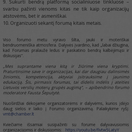
Sukurti bendrą platformą socialiniuose tinkluose –
svarbu pažinti vienoms kitas ne tik kaip organizacijų
atstovėms, bet ir asmeniškai.
Organizuoti sekantį forumą kitais metais.
Viso forumo metu vyravo šilta, jauki ir moteriškai
bendruomeniška atmosfera. Dalyvės įvardino, kad „labai džiugina,
kad Forumas pralaužė ledus ir paskatino bendrą kalbėjimąsi ir
diskusijas“.
„Mes suprantame viena kitą ir žiūrime viena kryptimi.
Praturtinsime save ir organizacijas, kai dar daugiau dalinsimės
žiniomis, kompetencija, aktyviai įsitrauksime į jaunimo
edukaciją. Šis, pirmasis forumas, tai didelis indėlis į ateities
Lietuvos verslių moterų grupės augimą“, – apibendrino forumo
moderatorė Fausta Šeputytė.
Nuoširdžiai dėkojame organizatorėms ir dalyvėms, kurios įdėjo
daug sielos ir laiko į Forumo organizavimą. Palaikykime ryšį:
vmt@chamber.lt
Kviečiame išsamiai susipažinti su forume dalyvavusiomis
organizacijomis ir diskusijomis:
https://youtu.be/fivtw5LatyY