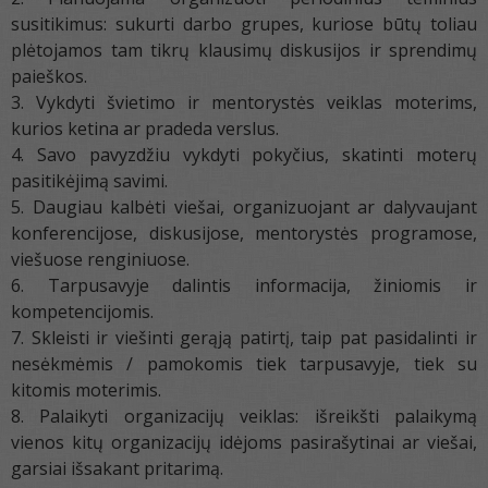
susitikimus: sukurti darbo grupes, kuriose būtų toliau
plėtojamos tam tikrų klausimų diskusijos ir sprendimų
paieškos.
Vykdyti švietimo ir mentorystės veiklas moterims,
kurios ketina ar pradeda verslus.
Savo pavyzdžiu vykdyti pokyčius, skatinti moterų
pasitikėjimą savimi.
Daugiau kalbėti viešai, organizuojant ar dalyvaujant
konferencijose, diskusijose, mentorystės programose,
viešuose renginiuose.
Tarpusavyje dalintis informacija, žiniomis ir
kompetencijomis.
Skleisti ir viešinti gerąją patirtį, taip pat pasidalinti ir
nesėkmėmis / pamokomis tiek tarpusavyje, tiek su
kitomis moterimis.
Palaikyti organizacijų veiklas: išreikšti palaikymą
vienos kitų organizacijų idėjoms pasirašytinai ar viešai,
garsiai išsakant pritarimą.