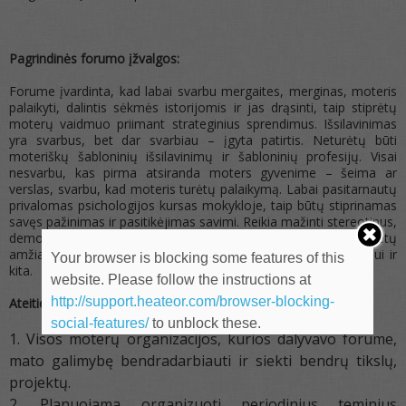
Pagrindinės forumo įžvalgos:
Forume įvardinta, kad labai svarbu mergaites, merginas, moteris
palaikyti, dalintis sėkmės istorijomis ir jas drąsinti, taip stiprėtų
moterų vaidmuo priimant strateginius sprendimus. Išsilavinimas
yra svarbus, bet dar svarbiau – įgyta patirtis. Neturėtų būti
moteriškų šabloninių išsilavinimų ir šabloninių profesijų. Visai
nesvarbu, kas pirma atsiranda moters gyvenime – šeima ar
verslas, svarbu, kad moteris turėtų palaikymą. Labai pasitarnautų
privalomas psichologijos kursas mokykloje, taip būtų stiprinamas
savęs pažinimas ir pasitikėjimas savimi. Reikia mažinti stereotipus,
demonstruojant nestereotipinius elgesio modelius 15-24 metų
amžiaus grupei, nagrinėti COVID-19 poveikį moterų verslumui ir
Your browser is blocking some features of this
kita.
website. Please follow the instructions at
http://support.heateor.com/browser-blocking-
Ateities planai:
social-features/
to unblock these.
Visos moterų organizacijos, kurios dalyvavo forume,
mato galimybę bendradarbiauti ir siekti bendrų tikslų,
projektų.
Planuojama organizuoti periodinius teminius