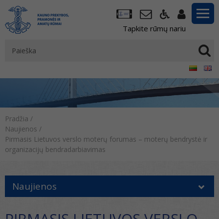
Tapkite rūmų nariu
Pradžia
/
Naujienos
/
Pirmasis Lietuvos verslo moterų forumas – moterų bendrystė ir
organizacijų bendradarbiavimas
Naujienos
PIRMASIS LIETUVOS VERSLO