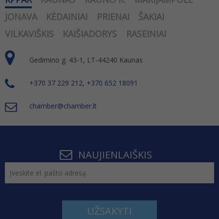
JONAVA
KĖDAINIAI
PRIENAI
ŠAKIAI
VILKAVIŠKIS
KAIŠIADORYS
RASEINIAI
Gedimino g. 43-1, LT-44240 Kaunas
+370 37 229 212, +370 652 18091
chamber@chamber.lt
NAUJIENLAIŠKIS
UŽSAKYTI