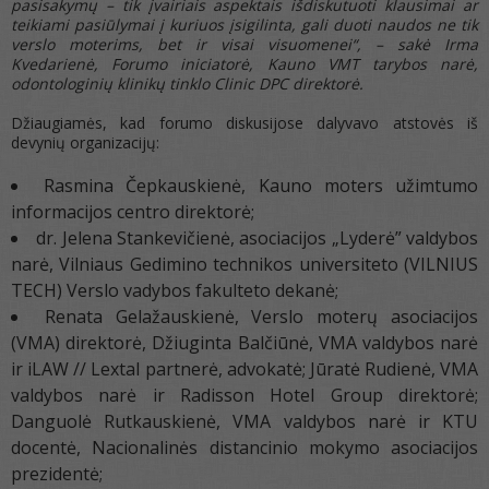
pasisakymų – tik įvairiais aspektais išdiskutuoti klausimai ar
teikiami pasiūlymai į kuriuos įsigilinta, gali duoti naudos ne tik
verslo moterims, bet ir visai visuomenei“, – sakė Irma
Kvedarienė, Forumo iniciatorė,
Kauno VMT tarybos narė,
odontologinių klinikų tinklo Clinic DPC direktorė.
Džiaugiamės, kad forumo diskusijose dalyvavo atstovės iš
devynių organizacijų:
Rasmina Čepkauskienė, Kauno moters užimtumo
informacijos centro direktorė;
dr. Jelena Stankevičienė, asociacijos „Lyderė” valdybos
narė, Vilniaus Gedimino technikos universiteto (VILNIUS
TECH) Verslo vadybos fakulteto dekanė;
Renata Gelažauskienė, Verslo moterų asociacijos
(VMA) direktorė, Džiuginta Balčiūnė, VMA valdybos narė
ir iLAW // Lextal partnerė, advokatė; Jūratė Rudienė, VMA
valdybos narė ir Radisson Hotel Group direktorė;
Danguolė Rutkauskienė, VMA valdybos narė ir KTU
docentė, Nacionalinės distancinio mokymo asociacijos
prezidentė;