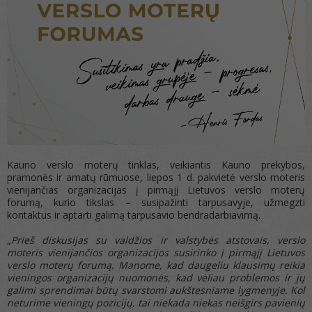
Kauno verslo moterų tinklas, veikiantis Kauno prekybos,
pramonės ir amatų rūmuose, liepos 1 d. pakvietė verslo moteris
vienijančias organizacijas į pirmąjį Lietuvos verslo moterų
forumą, kurio tikslas – susipažinti tarpusavyje, užmegzti
kontaktus ir aptarti galimą tarpusavio bendradarbiavimą.
„Prieš diskusijas su valdžios ir valstybės atstovais, verslo
moteris vienijančios organizacijos susirinko į pirmąjį Lietuvos
verslo moterų forumą. Manome, kad daugeliu klausimų reikia
vieningos organizacijų nuomonės, kad vėliau problemos ir jų
galimi sprendimai būtų svarstomi aukštesniame lygmenyje. Kol
neturime vieningų pozicijų, tai niekada niekas neišgirs pavienių