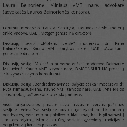
Laura Beinorienė, Vilniaus VMT narė, advokatė
(advokatės Lauros Beinorienės kontora).
Forumui moderavo Fausta Šeputytė, Lietuvos verslo moterų
tinklo vadovė, UAB „Metga“ generalinė direktorė.
Diskusijų sesiją „Moteris versle“ moderavo dr. Rima
Balanaškienė, Kauno VMT tarybos narė, UAB „Aconitum“
generalinė direktorė.
Diskusijų sesiją „Moteriška ar nemoteriška“ moderavo Deimantė
Mitkuvienė, Kauno VMT tarybos narė, DMCONSULTING procesų
ir kokybės valdymo konsultantė.
Diskusijų sesiją „Bendradarbiavimas: sąlyčio taškai“ moderavo dr.
Rūta Klimašauskienė, Kauno VMT tarybos narė, UAB „Alfa idėjos
ir technologijos“ personalo verslo partnerė.
Visos organizacijos pristatė savo tikslus ir veiklas pažinties
sesijoje. Vėlesnėse sesijose buvo nagrinėjami ne tik moterų
bendrystės, verslumo ar palaikymo klausimai, bet ir gilinamasi į
moters prigimtį, istoriją, kultūrą, socialinį gyvenimą, tradicijas ir
netgi lietuvių liaudies pasakas.