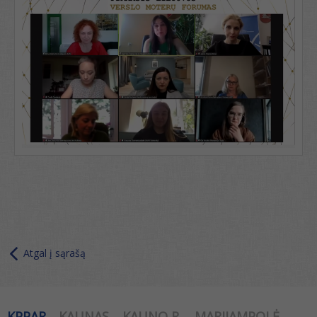
Atgal į sąrašą
KPPAR
KAUNAS
KAUNO R.
MARIJAMPOLĖ