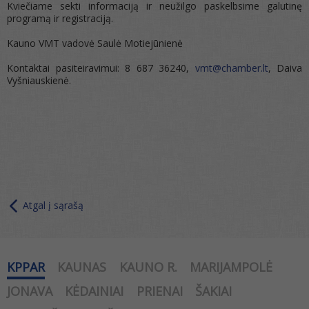
Kviečiame sekti informaciją ir neužilgo paskelbsime galutinę
programą ir registraciją.
Kauno VMT vadovė Saulė Motiejūnienė
Kontaktai pasiteiravimui: 8 687 36240,
vmt@chamber.lt
, Daiva
Vyšniauskienė.
Atgal į sąrašą
KPPAR
KAUNAS
KAUNO R.
MARIJAMPOLĖ
JONAVA
KĖDAINIAI
PRIENAI
ŠAKIAI