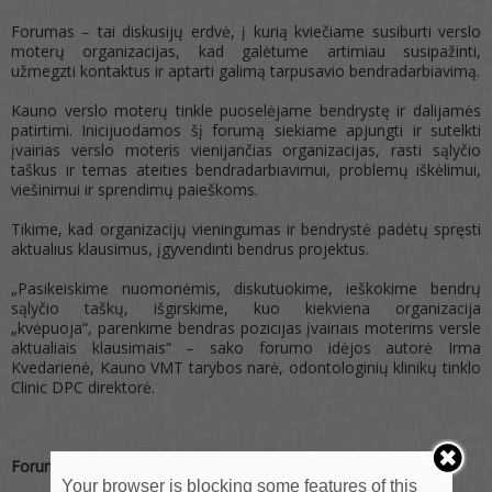
Forumas – tai diskusijų erdvė, į kurią kviečiame susiburti verslo
moterų organizacijas, kad galėtume artimiau susipažinti,
užmegzti kontaktus ir aptarti galimą tarpusavio bendradarbiavimą.
Kauno verslo moterų tinkle puoselėjame bendrystę ir dalijamės
patirtimi. Inicijuodamos šį forumą siekiame apjungti ir sutelkti
įvairias verslo moteris vienijančias organizacijas, rasti sąlyčio
taškus ir temas ateities bendradarbiavimui, problemų iškėlimui,
viešinimui ir sprendimų paieškoms.
Tikime, kad organizacijų vieningumas ir bendrystė padėtų spręsti
aktualius klausimus, įgyvendinti bendrus projektus.
„Pasikeiskime nuomonėmis, diskutuokime, ieškokime bendrų
sąlyčio taškų, išgirskime, kuo kiekviena organizacija
„kvėpuoja“, parenkime bendras pozicijas įvairiais moterims versle
aktualiais klausimais“ – sako forumo idėjos autorė Irma
Kvedarienė, Kauno VMT tarybos narė, odontologinių klinikų tinklo
Clinic DPC direktorė.
Forumo programoje:
Your browser is blocking some features of this