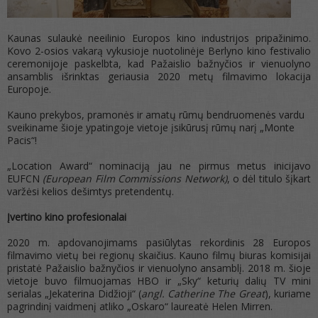
Kaunas sulaukė neeilinio Europos kino industrijos pripažinimo.
Kovo 2-osios vakarą vykusioje nuotolinėje Berlyno kino festivalio
ceremonijoje paskelbta, kad Pažaislio bažnyčios ir vienuolyno
ansamblis išrinktas geriausia 2020 metų filmavimo lokacija
Europoje.
Kauno prekybos, pramonės ir amatų rūmų bendruomenės vardu
sveikiname šioje ypatingoje vietoje įsikūrusį rūmų narį „Monte
Pacis“!
„Location Award“ nominaciją jau ne pirmus metus inicijavo
EUFCN
(European Film Commissions Network)
, o dėl titulo šįkart
varžėsi kelios dešimtys pretendentų.
Įvertino kino profesionalai
2020 m. apdovanojimams pasiūlytas rekordinis 28 Europos
filmavimo vietų bei regionų skaičius. Kauno filmų biuras komisijai
pristatė Pažaislio bažnyčios ir vienuolyno ansamblį. 2018 m. šioje
vietoje buvo filmuojamas HBO ir „Sky“ keturių dalių TV mini
serialas „Jekaterina Didžioji“ (
angl. Catherine The Great
), kuriame
pagrindinį vaidmenį atliko „Oskaro“ laureatė Helen Mirren.