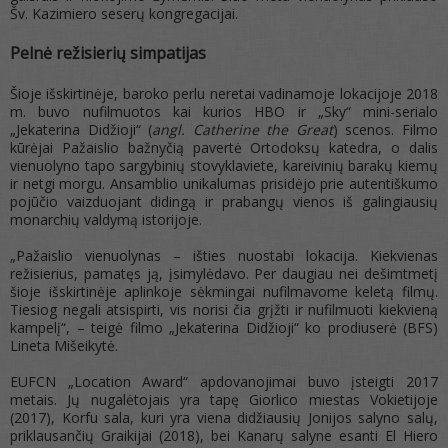
Šv. Kazimiero seserų kongregacijai.
Pelnė režisierių simpatijas
Šioje išskirtinėje, baroko perlu neretai vadinamoje lokacijoje 2018
m. buvo nufilmuotos kai kurios HBO ir „Sky“ mini-serialo
„Jekaterina Didžioji“ (
angl. Catherine the Great
) scenos. Filmo
kūrėjai Pažaislio bažnyčią pavertė Ortodoksų katedra, o dalis
vienuolyno tapo sargybinių stovyklaviete, kareivinių barakų kiemų
ir netgi morgu. Ansamblio unikalumas prisidėjo prie autentiškumo
pojūčio vaizduojant didingą ir prabangų vienos iš galingiausių
monarchių valdymą istorijoje.
„Pažaislio vienuolynas – išties nuostabi lokacija. Kiekvienas
režisierius, pamatęs ją, įsimylėdavo. Per daugiau nei dešimtmetį
šioje išskirtinėje aplinkoje sėkmingai nufilmavome keletą filmų.
Tiesiog negali atsispirti, vis norisi čia grįžti ir nufilmuoti kiekvieną
kampelį“, – teigė filmo „Jekaterina Didžioji“ ko prodiuserė (BFS)
Lineta Mišeikytė.
EUFCN „Location Award“ apdovanojimai buvo įsteigti 2017
metais. Jų nugalėtojais yra tapę Giorlico miestas Vokietijoje
(2017), Korfu sala, kuri yra viena didžiausių Jonijos salyno salų,
priklausančių Graikijai (2018), bei Kanarų salyne esanti El Hiero