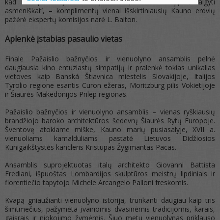
kad vieną dieną atsiras priežastis, kuri leis ją išžvalgyti
asmeniškai“, – komplimentų vienai išskirtiniausių Kauno erdvių
pažėrė ekspertų komisijos narė L. Balton.
Aplenkė įstabias pasaulio vietas
Finale Pažaislio bažnyčios ir vienuolyno ansamblis pelnė
daugiausia kino entuziastų simpatijų ir pralenkė tokias unikalias
vietoves kaip Banská Štiavnica miestelis Slovakijoje, Italijos
Tyrolio regione esantis Curon ežeras, Moritzburg pilis Vokietijoje
ir Šiaurės Makedonijos Prilep regionas.
Pažaislio bažnyčios ir vienuolyno ansamblis – vienas ryškiausių
brandžiojo baroko architektūros šedevrų Šiaurės Rytų Europoje.
Šventovę atokiame miške, Kauno marių pusiasalyje, XVII a.
vienuoliams kamalduliams pastatė Lietuvos Didžiosios
Kunigaikštystės kancleris Kristupas Žygimantas Pacas.
Ansamblis suprojektuotas italų architekto Giovanni Battista
Frediani, išpuoštas Lombardijos skulptūros meistrų lipdiniais ir
florentiečio tapytojo Michele Arcangelo Palloni freskomis.
Kvapą gniaužianti vienuolyno istorija, trunkanti daugiau kaip tris
šimtmečius, pažymėta įvairiomis dvasinėmis tradicijomis, karais,
gaisrais ir niokojimo žymėmis. Šiuo metu vienuolynas priklauso