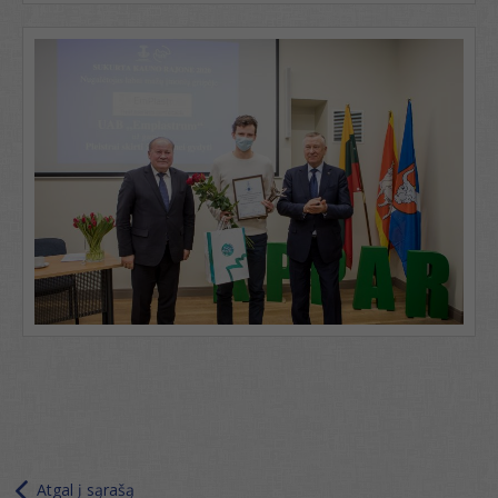
Atgal į sąrašą