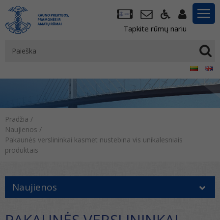
Tapkite rūmų nariu
Pradžia
/
Naujienos
/
Pakaunės verslininkai kasmet nustebina vis unikalesniais
produktais
Naujienos
PAKAUNĖS VERSLININKAI