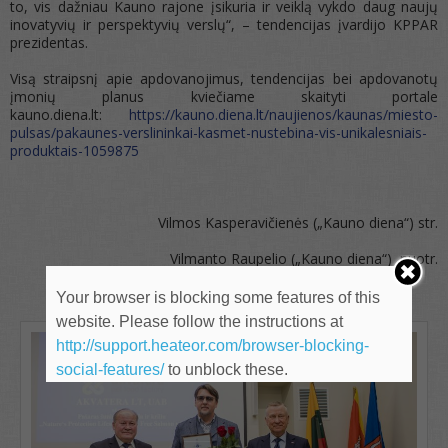
to, vis dažniau Kauno rajone įsikuria ir veiklą vykdo daug naujų
inovatyvių ir perspektyvių verslų“, – tendencijas įvardijo KPPAR
prezidentas.
Visą straipsnį apie apdovanojimus, tendencijas bei apdovanotų
įmonių planus kviečiame skaityti portale
kauno.diena.lt:
https://kauno.diena.lt/naujienos/kaunas/miesto-
pulsas/pakaunes-verslininkai-kasmet-nustebina-vis-unikalesniais-
produktais-1059875
Vilmos Kasperavičienės („Kauno diena“) str.
Vilmanto Raupelio („Kauno diena“) nuotr.
Your browser is blocking some features of this
website. Please follow the instructions at
http://support.heateor.com/browser-blocking-
social-features/
to unblock these.