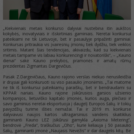
„Kiekvienais metais konkurso dalyviai nustebina itin aukštos
kokybės, inovatyviais ir išskirtiniais gaminiais. Neretai konkursui
pateikiami ne tik Lietuvoje, bet ir pasaulyje pripažinti gaminiai.
Konkursas pritraukia vis įvairesnių įmonių tiek dydžiu, tiek veiklos
sritimis. Matant šias tendencijas, akivaizdu, kad su kiekvienais
metais tampame vis labiau konkurencingi ir novatoriški“, – „Kauno
dienai“ sakė Kauno prekybos, pramonės ir amatų rūmų
prezidentas Zigmantas Dargevičius.
Pasak Z.Dargevičiaus, Kauno rajono verslas niekuo nenusileidžia
ir drąsiai gali konkuruoti su viso pasaulio įmonėmis. „Tai matome
ne tik iš konkursui pateikiamų paraiškų, bet ir bendraudami su
KPPAR nariais. Kauno rajone įsikūrusios garsios užsienio
kompanijos, lietuviško kapitalo įmonės, kurios auga, plečiasi ir
savo gaminius neretai eksportuoja į daugelį Europos šalių. Ir tokių
pavyzdžių turime išties nemažai. Tai ir 2019 m. konkurse
dalyvavusi naujos kartos ultragarsinius vandens skaitiklius
gaminanti Kauno LEZ įsikūrusi gamykla „Axioma Metering“,
bendrovė „Freda“, traškučius „Oho“, kurie keliauja į 50 pasaulio
šalių, gaminanti įmonė „Naujasis Nevėžis“ ir dar daugelis kitų. Be