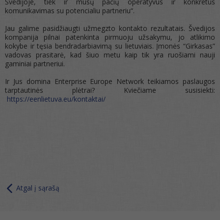
Švedijoje, tiek ir mūsų pačių operatyvus ir konkretus
komunikavimas su potencialiu partneriu“.
Jau galime pasidžiaugti užmegzto kontakto rezultatais. Švedijos
kompanija pilnai patenkinta pirmuoju užsakymu, jo atlikimo
kokybe ir tęsia bendradarbiavimą su lietuviais. Įmonės “Girkasas”
vadovas prasitarė, kad šiuo metu kaip tik yra ruošiami nauji
gaminiai partneriui.
Ir Jus domina Enterprise Europe Network teikiamos paslaugos
tarptautinės plėtrai? Kviečiame susisiekti:
https://eenlietuva.eu/kontaktai/
Atgal į sąrašą