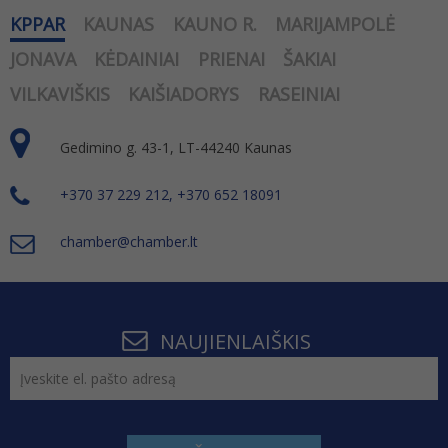
KPPAR
KAUNAS
KAUNO R.
MARIJAMPOLĖ
JONAVA
KĖDAINIAI
PRIENAI
ŠAKIAI
VILKAVIŠKIS
KAIŠIADORYS
RASEINIAI
Gedimino g. 43-1, LT-44240 Kaunas
+370 37 229 212, +370 652 18091
chamber@chamber.lt
NAUJIENLAIŠKIS