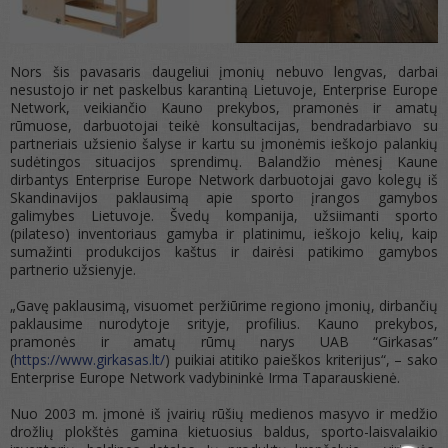
Nors šis pavasaris daugeliui įmonių nebuvo lengvas, darbai
nesustojo ir net paskelbus karantiną Lietuvoje, Enterprise Europe
Network, veikiančio Kauno prekybos, pramonės ir amatų
rūmuose, darbuotojai teikė konsultacijas, bendradarbiavo su
partneriais užsienio šalyse ir kartu su įmonėmis ieškojo palankių
sudėtingos situacijos sprendimų. Balandžio mėnesį Kaune
dirbantys Enterprise Europe Network darbuotojai gavo kolegų iš
Skandinavijos paklausimą apie sporto įrangos gamybos
galimybes Lietuvoje. Švedų kompanija, užsiimanti sporto
(pilateso) inventoriaus gamyba ir platinimu, ieškojo kelių, kaip
sumažinti produkcijos kaštus ir dairėsi patikimo gamybos
partnerio užsienyje.
„Gavę paklausimą, visuomet peržiūrime regiono įmonių, dirbančių
paklausime nurodytoje srityje, profilius. Kauno prekybos,
pramonės ir amatų rūmų narys UAB “Girkasas”
(
https://www.girkasas.lt/
) puikiai atitiko paieškos kriterijus“, – sako
Enterprise Europe Network vadybininkė Irma Taparauskienė.
Nuo 2003 m. įmonė iš įvairių rūšių medienos masyvo ir medžio
drožlių plokštės gamina kietuosius baldus, sporto-laisvalaikio