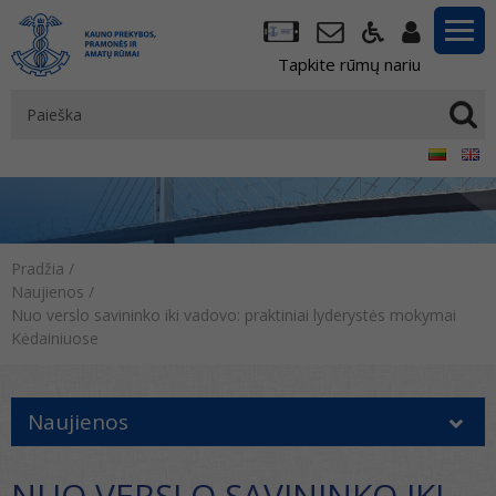
Tapkite rūmų nariu
Pradžia
/
Naujienos
/
Nuo verslo savininko iki vadovo: praktiniai lyderystės mokymai
Kėdainiuose
Naujienos
NUO VERSLO SAVININKO IKI