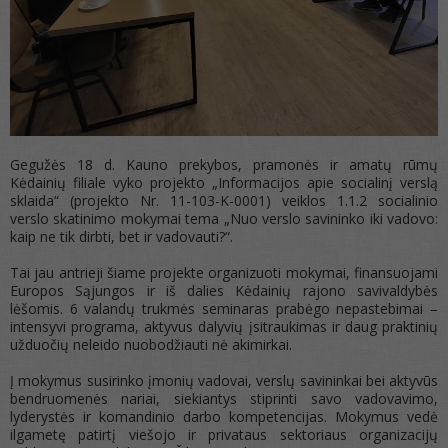
Gegužės 18 d. Kauno prekybos, pramonės ir amatų rūmų
Kėdainių filiale vyko projekto „Informacijos apie socialinį verslą
sklaida“ (projekto Nr. 11-103-K-0001) veiklos 1.1.2 socialinio
verslo skatinimo mokymai tema „Nuo verslo savininko iki vadovo:
kaip ne tik dirbti, bet ir vadovauti?“.
Tai jau antrieji šiame projekte organizuoti mokymai, finansuojami
Europos Sąjungos ir iš dalies Kėdainių rajono savivaldybės
lėšomis. 6 valandų trukmės seminaras prabėgo nepastebimai –
intensyvi programa, aktyvus dalyvių įsitraukimas ir daug praktinių
užduočių neleido nuobodžiauti nė akimirkai.
Į mokymus susirinko įmonių vadovai, verslų savininkai bei aktyvūs
bendruomenės nariai, siekiantys stiprinti savo vadovavimo,
lyderystės ir komandinio darbo kompetencijas. Mokymus vedė
ilgametę patirtį viešojo ir privataus sektoriaus organizacijų