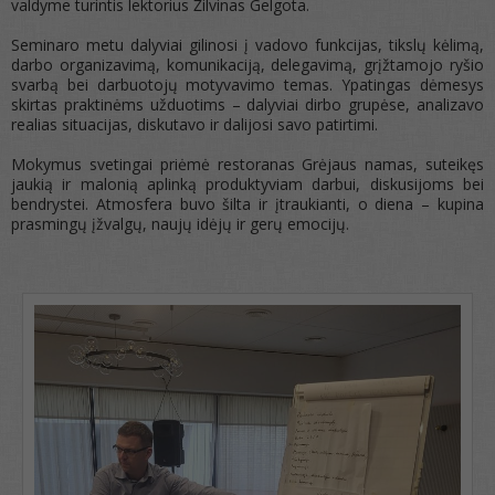
valdyme turintis lektorius Žilvinas Gelgota.
Seminaro metu dalyviai gilinosi į vadovo funkcijas, tikslų kėlimą,
darbo organizavimą, komunikaciją, delegavimą, grįžtamojo ryšio
svarbą bei darbuotojų motyvavimo temas. Ypatingas dėmesys
skirtas praktinėms užduotims – dalyviai dirbo grupėse, analizavo
realias situacijas, diskutavo ir dalijosi savo patirtimi.
Mokymus svetingai priėmė restoranas Grėjaus namas, suteikęs
jaukią ir malonią aplinką produktyviam darbui, diskusijoms bei
bendrystei. Atmosfera buvo šilta ir įtraukianti, o diena – kupina
prasmingų įžvalgų, naujų idėjų ir gerų emocijų.