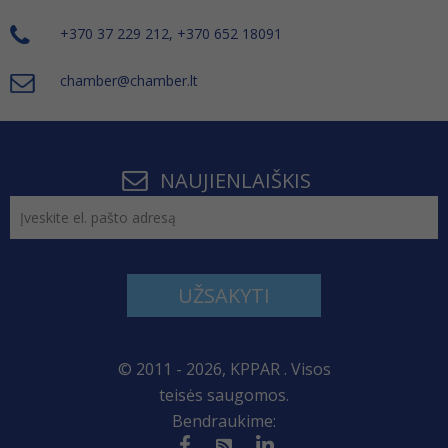
+370 37 229 212, +370 652 18091
chamber@chamber.lt
NAUJIENLAIŠKIS
UŽSAKYTI
© 2011 - 2026, KPPAR . Visos
teisės saugomos.
Bendraukime: