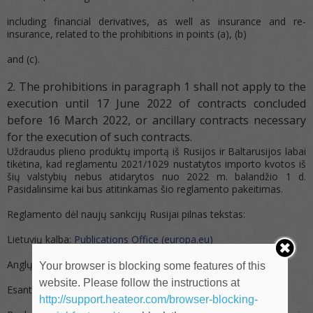
including financial derivatives, as well as insurance and re-
insurance, related to the prohibitions in points (a), (b)
and (c).
The prohibitions in paragraph 1 shall not apply to the
execution until 17 June 2022 of contracts concluded
before 16 March 2022, or ancillary contracts necessary
for the execution of such contracts.
Uždraudus plieno produktų importą iš Rusijos ir Baltarusijos labai
tikėtina, kad reglamentu 2021/1029 nustatytos importo kvotos iš
šių valstybių nebus atidarytos nuo 2022 m. balandžio 1 d.
Pasidalinsime kai bus atitinkamas šio reglamento pakeitimas.
Reglamento dėl naujų sankcijų Rusijai pilnas tekstas:
Lietuvių kalba:
Publications Office (europa.eu)
Anglų kalba:
Publications Office (europa.eu)
Your browser is blocking some features of this
website. Please follow the instructions at
Esant neaiškumams siūlome vadovautis anglišku tekstu.
http://support.heateor.com/browser-blocking-