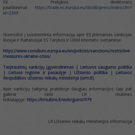
EK Prekybos direktorato
paaiškinimai:
https://trade.ec.europa.eu/doclib/press/index.cfm?
id=2369
Nuorodos į susistemintą informaciją apie ES priimamas sankcijas
Rusijai ir Baltarusijai ES Tarybos ir URM interneto svetainėse:
https://www.consilium.europa.eu/en/policies/sanctions/restrictive-
measures-ukraine-crisis/
Tarptautinių sankcijų įgyvendinimas | Lietuvos saugumo politika
| Lietuva regione ir pasaulyje | Užsienio politika | Lietuvos
Respublikos užsienio reikalų ministerija (urm.lt)
Apie sankcijų taikymą praktikoje daugiau informacijos taip pat
galima rasti LR muitinės
tinklalapyje:
https://lrmuitine.lt/web/guest/979
LR Užsienio reikalų ministerijos informacija