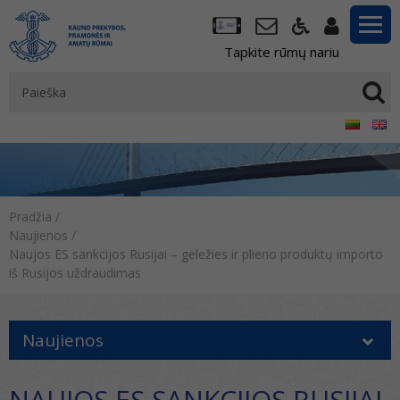
Tapkite rūmų nariu
Pradžia
/
Naujienos
/
Naujos ES sankcijos Rusijai – geležies ir plieno produktų importo
iš Rusijos uždraudimas
Naujienos
NAUJOS ES SANKCIJOS RUSIJAI