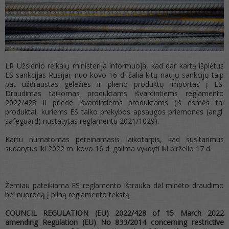
LR Užsienio reikalų ministerija informuoja, kad dar kartą išplėtus
ES sankcijas Rusijai, nuo kovo 16 d. šalia kitų naujų sankcijų taip
pat uždraustas geležies ir plieno produktų importas į ES.
Draudimas taikomas produktams išvardintiems reglamento
2022/428 II priede išvardintiems produktams (iš esmės tai
produktai, kuriems ES taiko prekybos apsaugos priemones (angl.
safeguard) nustatytas reglamentu 2021/1029).
Kartu numatomas pereinamasis laikotarpis, kad susitarimus
sudarytus iki 2022 m. kovo 16 d. galima vykdyti iki birželio 17 d.
Žemiau pateikiama ES reglamento ištrauka dėl minėto draudimo
bei nuorodą į pilną reglamento tekstą.
COUNCIL REGULATION (EU) 2022/428 of 15 March 2022
amending Regulation (EU) No 833/2014 concerning restrictive