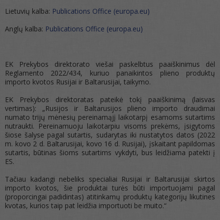
Lietuvių kalba:
Publications Office (europa.eu)
Anglų kalba:
Publications Office (europa.eu)
EK Prekybos direktorato viešai paskelbtus paaiškinimus dėl
Reglamento 2022/434, kuriuo panaikintos plieno produktų
importo kvotos Rusijai ir Baltarusijai, taikymo.
EK Prekybos direktoratas pateikė tokį paaiškinimą (laisvas
vertimas): „Rusijos ir Baltarusijos plieno importo draudimai
numato trijų mėnesių pereinamąjį laikotarpį esamoms sutartims
nutraukti. Pereinamuoju laikotarpiu visoms prekėms, įsigytoms
šiose šalyse pagal sutartis, sudarytas iki nustatytos datos (2022
m. kovo 2 d. Baltarusijai, kovo 16 d. Rusijai), įskaitant papildomas
sutartis, būtinas šioms sutartims vykdyti, bus leidžiama patekti į
ES.
Tačiau kadangi nebeliks specialiai Rusijai ir Baltarusijai skirtos
importo kvotos, šie produktai turės būti importuojami pagal
(proporcingai padidintas) atitinkamų produktų kategorijų likutines
kvotas, kurios taip pat leidžia importuoti be muito.“