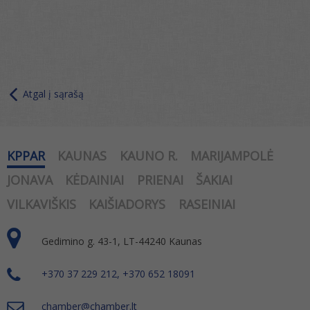
Atgal į sąrašą
KPPAR
KAUNAS
KAUNO R.
MARIJAMPOLĖ
JONAVA
KĖDAINIAI
PRIENAI
ŠAKIAI
VILKAVIŠKIS
KAIŠIADORYS
RASEINIAI
Gedimino g. 43-1, LT-44240 Kaunas
+370 37 229 212, +370 652 18091
chamber@chamber.lt