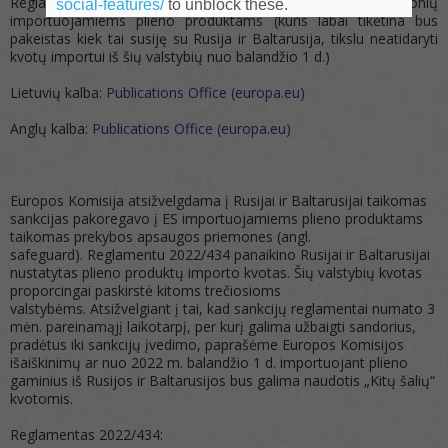
Reglamentas dėl ES taikomų prekybos apsaugos priemonių
social-features/
to unblock these.
importuojamiems plieno produktams (kuris labai tikėtina bus
pakeistas kiek tai susiję su Rusija ir Baltarusija, tikslu neatidaryti
kvotų importui iš šių valstybių nuo balandžio 1 d.)
Lietuvių kalba:
Publications Office (europa.eu)
Anglų kalba:
Publications Office (europa.eu)
Europos Komisija atsižvelgdama į Rusijai ir Baltarusijai taikomas
sankcijas pakoregavo į ES importuojamiems plieno produktams
taikomas prekybos apsaugos priemones (angl.
safeguard). Reglamentu 2022/434 panaikino Rusijai ir Baltarusijai
nustatytas plieno produktų importo kvotas. Šių valstybių kvotas
proporcingai paskirstė kitoms trečiosioms
valstybėms. Atsižvelgiant į tai, kad sankcijų reglamentai numato 3
mėn. pareinamąjį laikotarpį, per kurį galima užbaigti sandorius,
pradėtus iki sankcijų įvedimo, paprašėme Europos Komisijos
išaiškinimų ar nuo 2022 m. balandžio 1 d. importuojant plieno
gaminius iš Rusijos ir Baltarusijos bus galima naudotis „Kitų šalių“
kvotomis.
Reglamentas 2022/434: