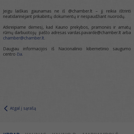
Jeigu laiškas gaunamas ne iš @chamber.lt – jį reikia ištrinti
neatidarinėjant prikabintų dokumentų ir nespaudžiant nuorodų.
Atkreipiame dėmesį, kad Kauno prekybos, pramonės ir amatų
rūmų darbuotojų pašto adresas vardas.pavardė@chamber.lt arba
chamber@chamber.lt
.
Daugiau informacijos iš Nacionalinio kibernetinio saugumo
centro
čia
.
Atgal į sąrašą