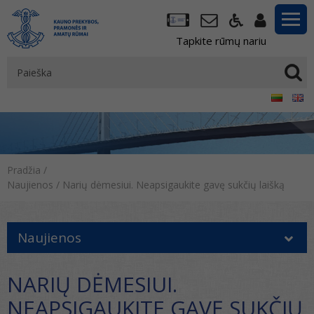
Tapkite rūmų nariu
Pradžia
/
Naujienos
/
Narių dėmesiui. Neapsigaukite gavę sukčių laišką
Naujienos
NARIŲ DĖMESIUI.
NEAPSIGAUKITE GAVĘ SUKČIŲ