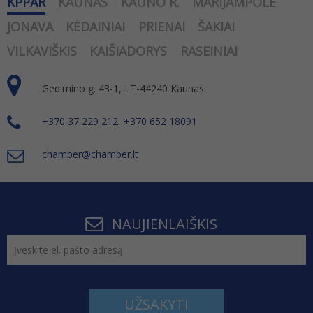
KPPAR
KAUNAS
KAUNO R.
MARIJAMPOLĖ
JONAVA
KĖDAINIAI
PRIENAI
ŠAKIAI
VILKAVIŠKIS
KAIŠIADORYS
RASEINIAI
Gedimino g. 43-1, LT-44240 Kaunas
+370 37 229 212, +370 652 18091
chamber@chamber.lt
NAUJIENLAIŠKIS
UŽSAKYTI