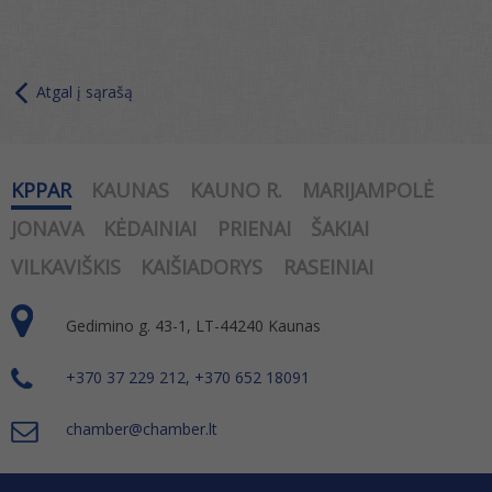
Atgal į sąrašą
KPPAR
KAUNAS
KAUNO R.
MARIJAMPOLĖ
JONAVA
KĖDAINIAI
PRIENAI
ŠAKIAI
VILKAVIŠKIS
KAIŠIADORYS
RASEINIAI
Gedimino g. 43-1, LT-44240 Kaunas
+370 37 229 212, +370 652 18091
chamber@chamber.lt