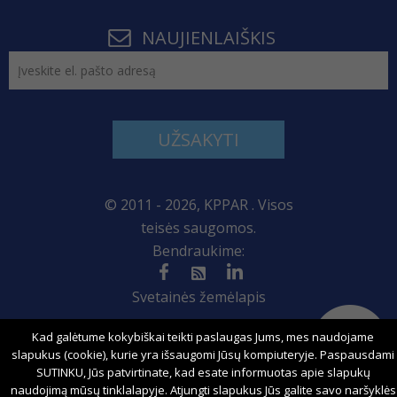
NAUJIENLAIŠKIS
UŽSAKYTI
© 2011 - 2026, KPPAR . Visos
teisės saugomos.
Bendraukime:
Svetainės žemėlapis
Kad galėtume kokybiškai teikti paslaugas Jums, mes naudojame
slapukus (cookie), kurie yra išsaugomi Jūsų kompiuteryje. Paspausdami
Sprendimas:
SUTINKU, Jūs patvirtinate, kad esate informuotas apie slapukų
naudojimą mūsų tinklalapyje. Atjungti slapukus Jūs galite savo naršyklės