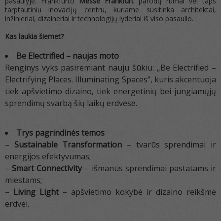
pasaulyje. Frankfurto
Messe Frankfurt
parodų rūmai vėl taps
tarptautiniu inovacijų centru, kuriame susitinka architektai,
inžinieriai, dizaineriai ir technologijų lyderiai iš viso pasaulio.
Kas laukia šiemet?
Be Electrified – naujas moto
Renginys vyks pasiremiant nauju šūkiu: „Be Electrified –
Electrifying Places. Illuminating Spaces“, kuris akcentuoja
tiek apšvietimo dizaino, tiek energetinių bei jungiamųjų
sprendimų svarbą šių laikų erdvėse.
Trys pagrindinės temos
–
Sustainable Transformation
– tvarūs sprendimai ir
energijos efektyvumas;
–
Smart Connectivity
– išmanūs sprendimai pastatams ir
miestams;
–
Living Light
– apšvietimo kokybė ir dizaino reikšmė
erdvei.