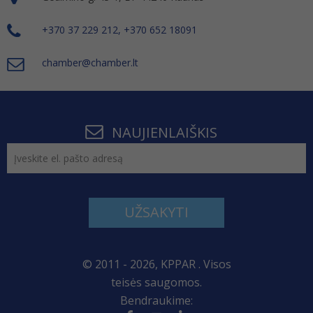
+370 37 229 212, +370 652 18091
chamber@chamber.lt
NAUJIENLAIŠKIS
UŽSAKYTI
© 2011 - 2026, KPPAR . Visos
teisės saugomos.
Bendraukime: