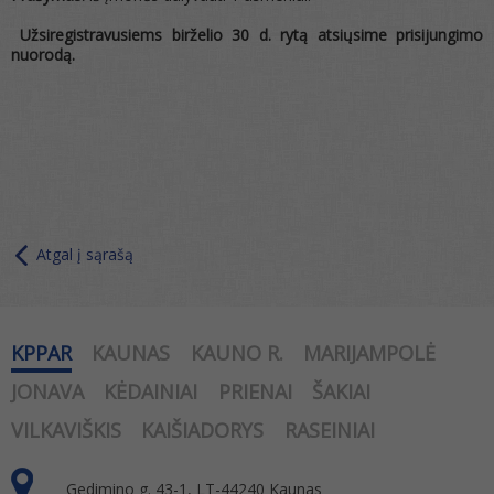
Užsiregistravusiems birželio 30 d. rytą atsiųsime prisijungimo
nuorodą.
Atgal į sąrašą
KPPAR
KAUNAS
KAUNO R.
MARIJAMPOLĖ
JONAVA
KĖDAINIAI
PRIENAI
ŠAKIAI
VILKAVIŠKIS
KAIŠIADORYS
RASEINIAI
Gedimino g. 43-1, LT-44240 Kaunas