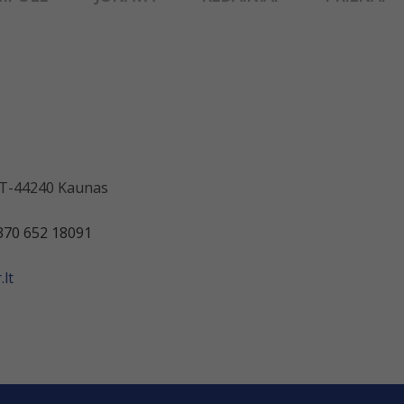
 LT-44240 Kaunas
370 652 18091
lt