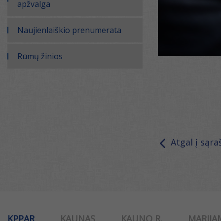
apžvalga
Naujienlaiškio prenumerata
Rūmų žinios
Atgal į sąra
KPPAR
KAUNAS
KAUNO R.
MARIJA