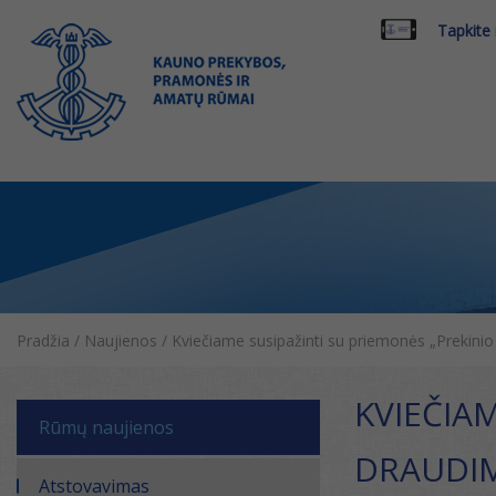
Tapkite
Pradžia
/
Naujienos
/
Kviečiame susipažinti su priemonės „Prekinio 
KVIEČIA
Rūmų naujienos
DRAUDIM
Atstovavimas