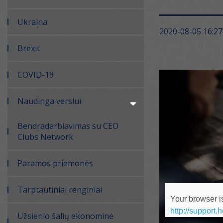
Ukraina
2020-08-05 16:27
Brexit
COVID-19
Naudinga verslui
Bendradarbiavimas su CEO
Clubs Network
Paramos priemonės
Tarptautiniai renginiai
Your browser is
http://support.
Užsienio šalių ekonominė