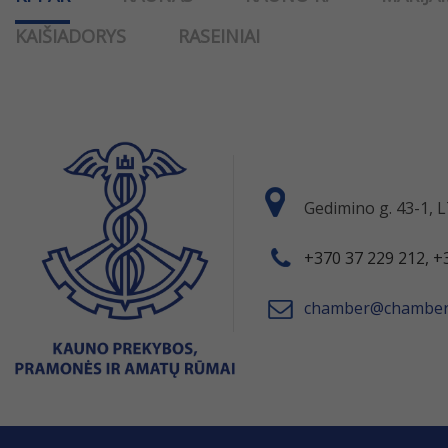
KAIŠIADORYS
RASEINIAI
Gedimino g. 43-1,
+370 37 229 212, +
chamber@chamber.