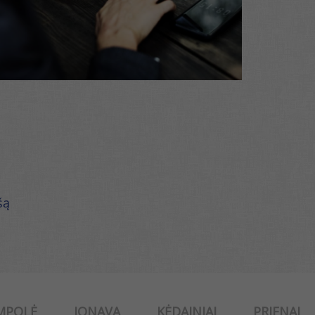
šą
MPOLĖ
JONAVA
KĖDAINIAI
PRIENAI