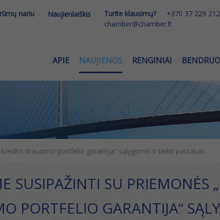
 rūmų nariu
Turite klausimų?
+370 37 229 212
Naujienlaiškis
chamber@chamber.lt
APIE
NAUJIENOS
RENGINIAI
BENDRU
kredito draudimo portfelio garantija“ sąlygomis ir teikti pastabas
ME SUSIPAŽINTI SU PRIEMONĖS 
O PORTFELIO GARANTIJA“ SĄLY