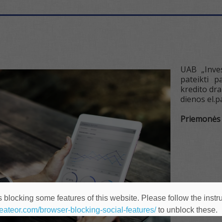
UAB „Inves
pateikti 
kredito dra
dienos el.
Priemonės 
 blocking some features of this website. Please follow the instru
heateor.com/browser-blocking-social-features/
to unblock these.