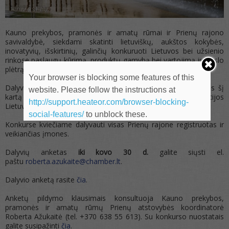
Kauno prekybos, pramonės ir amatų rūmai ir Prienų rajono
savivaldybė, siekdami skatinti lietuviškų, aukštos kokybės,
inovatyvių, išskirtinių, galinčių konkuruoti Lietuvos bei užsienio
rinkose paslaugų kūrimą, produktų gamybą bei vartojimą ir verslo
plėtrą Prienų rajone, skelbia
konkursą „Sukurta Prienų krašte“
.
Your browser is blocking some features of this
Dalyvauti „Sukurta Prienų krašte“ 2021 m. konkurse įmonės šį
website. Please follow the instructions at
kartą kviečiamos vėliau nei įprastai, dėl Covid-19 situacijos
http://support.heateor.com/browser-blocking-
Lietuvoje ir pasaulyje.
social-features/
to unblock these.
Konkurse kviečiame dalyvauti visas Prienų rajone registruotas ir
veikiančias įmones.
Dalyvių anketas
iki kovo 30 d.
galite siųsti el.
paštu
roberta.azukaite@chamber.lt
.
Dalyvio anketą rasite
čia
.
Anketų pildymo klausimais konsultuoja Kauno prekybos,
pramonės ir amatų rūmų Prienų atstovybės koordinatorė
Roberta Ažukaitė (tel. +370 638 55 613). Su konkurso nuostatais
galite susipažinti
čia
.