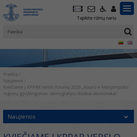
Tapkite rūmų nariu
Pradžia
/
Naujienos
/
Kviečiame į KPPAR verslo forumą 2026 „Kauno ir Marijampolės
regionų gyvybingumas: demografijos iššūkiai ekonomikai“
Naujienos
KVIEČIAME Į KPPAR VERSLO