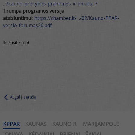
…/kauno-prekybos-pramones-ir-amatu…/
Trumpa programos versija
atsisiuntimui:
https://chamber.lt/…/02/Kauno-PPAR-
verslo-forumas26.pdf
Iki susitikimo!
Atgal į sąrašą
KPPAR
KAUNAS
KAUNO R.
MARIJAMPOLĖ
JONAVA
KĖDAINIAI
PRIENAI
ŠAKIAI