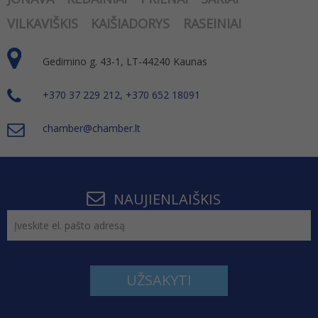
VILKAVIŠKIS
KAIŠIADORYS
RASEINIAI
Gedimino g. 43-1, LT-44240 Kaunas
+370 37 229 212, +370 652 18091
chamber@chamber.lt
NAUJIENLAIŠKIS
UŽSAKYTI