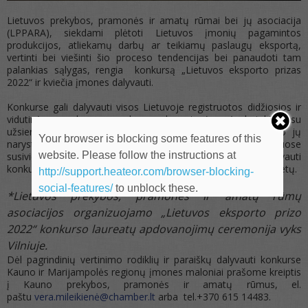
Lietuvos prekybos, pramonės ir amatų rūmai bei jų asociacija
(LPPARA), siekdami plėtoti Lietuvos įmonių pagamintos
produkcijos, atliekamų darbų ar teikiamų paslaugų eksportą,
vertinti bei viešinti šio proceso tendencijas bei panaudoti tam
palankias sąlygas, rengia konkursą „Lietuvos eksporto prizas
2022“ ir kviečia įmones dalyvauti.
Konkurse gali dalyvauti visos Lietuvoje registruotos didžiosios ir
vidutinės gamybos ar paslaugų eksporto įmonės bei kitos su
užsienio prekyba susijusios institucijos, nepriklausomai nuo jų
Your browser is blocking some features of this
narystės Rūmuose, asociacijose, konfederacijose ar kituose
website. Please follow the instructions at
susivienijimuose. Kartą apdovanotos įmonės gali vėl dalyvauti
konkurse, t. y. pretenduoti į apdovanojimus, tik po ketverių metų.
http://support.heateor.com/browser-blocking-
social-features/
to unblock these.
*Lietuvos prekybos, pramonės ir amatų rūmų
asociacijos organizuojamo „Lietuvos eksporto prizo
2022“ konkurso laureatų apdovanojimų ceremonija vyks
Vilniuje.
Dėl pagrindinių vertinimo rodiklių ir paraiškų dalyvauti konkurse
Kauno ir Marijampolės regionų įmones maloniai prašome kreiptis
į Kauno prekybos, pramonės ir amatų rūmus, el.
paštu
vera.mileikienė@chamber.lt
arba tel.+370 615 14483.