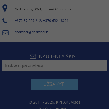
Gedimino g. 43-1, LT-44240 Kaunas
+370 37 229 212, +370 652 18091
chamber@chamber.lt
NAUJIENLAIŠKIS
UŽSAKYTI
© 2011 - 2026, KPPAR . Visos
teisės saugomos.