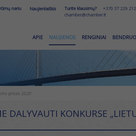
 rūmų nariu
Turite klausimų?
+370 37 229 212
Naujienlaiškis
chamber@chamber.lt
APIE
NAUJIENOS
RENGINIAI
BENDRU
orto prizas 2020“
ME DALYVAUTI KONKURSE „LIET