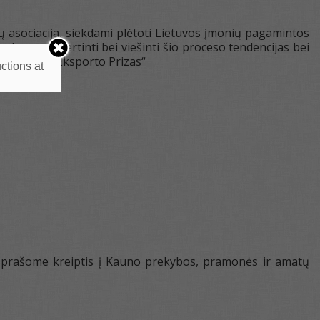
 asociacija, siekdami plėtoti Lietuvos įmonių pagamintos
ksportą, vertinti bei viešinti šio proceso tendencijas bei
 „Lietuvos Eksporto Prizas“
ctions at
ai prašome kreiptis į Kauno prekybos, pramonės ir amatų