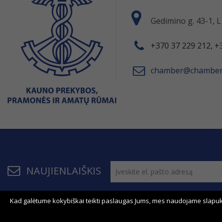
Gedimino g. 43-1,
+370 37 229 212, +
chamber@chamber.
NAUJIENLAIŠKIS
Kad galėtume kokybiškai teikti paslaugas Jums, mes naudojame slapuk
© 2011 - 2026, KPPAR . Visos teisės saugomos.
Bendrau
Svetainės žemėlapis