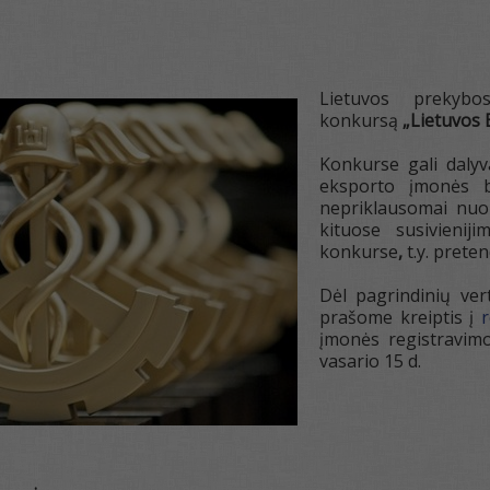
Lietuvos prekyb
konkursą
„
Lietuvos 
Konkurse gali dalyv
eksporto įmonės be
nepriklausomai nuo 
kituose susivienij
konkurse
,
t.y. prete
Dėl pagrindinių ver
prašome kreiptis į
įmonės registravimo
vasario 15 d.