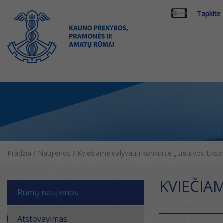
Tapkite
Pradžia
/
Naujienos
/
Kviečiame dalyvauti konkurse „Lietuvos Eksp
KVIEČIA
Rūmų naujienos
Atstovavimas