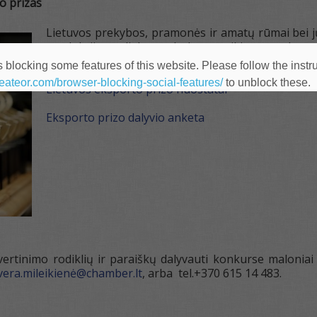
o prizas
Lietuvos prekybos, pramonės ir amatų rūmai bei jų
produkcijos, atliekamų darbų ar teikiamų paslaugų e
panaudoti tam palankias sąlygas, rengia konkursą
 blocking some features of this website. Please follow the instru
heateor.com/browser-blocking-social-features/
to unblock these.
Lietuvos eksporto prizo nuostatai
Eksporto prizo dalyvio anketa
vertinimo rodiklių ir paraiškų dalyvauti konkurse maloni
vera.mileikienė@chamber.lt
, arba tel.+370 615 14 483.