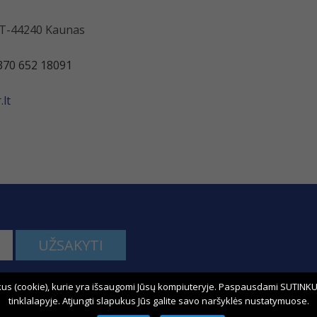
 LT-44240 Kaunas
370 652 18091
lt
UŽSAKYTI
us (cookie), kurie yra išsaugomi Jūsų kompiuteryje. Paspausdami SUTINKU,
kime:
tinklalapyje. Atjungti slapukus Jūs galite savo naršyklės nustatymuose.