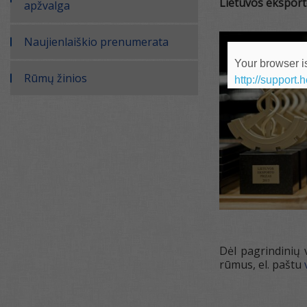
Lietuvos eksport
apžvalga
Naujienlaiškio prenumerata
Your browser is
Rūmų žinios
http://support.
Dėl pagrindinių 
rūmus, el. paštu