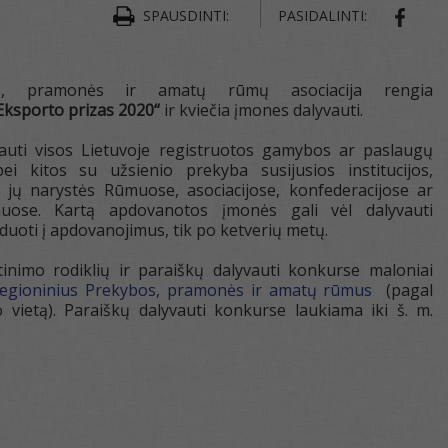
SPAUSDINTI:
PASIDALINTI:
SHAR
os, pramonės ir amatų rūmų asociacija rengia
Eksporto prizas 2020“
ir kviečia įmones dalyvauti.
auti visos Lietuvoje registruotos gamybos ar paslaugų
i kitos su užsienio prekyba susijusios institucijos,
jų narystės Rūmuose, asociacijose, konfederacijose ar
imuose. Kartą apdovanotos įmonės gali vėl dalyvauti
nduoti į apdovanojimus, tik po ketverių metų.
tinimo rodiklių ir paraiškų dalyvauti konkurse maloniai
regioninius Prekybos, pramonės ir amatų rūmus
(pagal
 vietą). Paraiškų dalyvauti konkurse laukiama iki š. m.