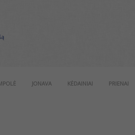
šą
MPOLĖ
JONAVA
KĖDAINIAI
PRIENAI