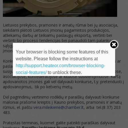
Lietuvos prekybos, pramonės ir amatų rūmai bei jų asociacija,
siekdami plėtoti Lietuvos įmonių pagamintos produkcijos,
atliekamų darbų ar teikiamų paslaugų eksportą, vertinti bei
viešinti šio proceso tendencijas bei panaudoti tam palankias
sąlygas, rengia konkursą „Lietuvos Eksporto Prizas“ ir kviečia
įmones dalyvauti.
Your browser is blocking some features of this
website. Please follow the instructions at
Konkurse gali dalyvauti visos Lietuvoje registruotos gamybos ar
http://support.heateor.com/browser-blocking-
paslaugų eksporto įmonės bei kitos su užsienio prekyba
susijusios institucijos, nepriklausomai nuo jų narystės Rūmuose,
social-features/
to unblock these.
asociacijose, konfederacijose ar kituose susivienijimuose. Kartą
apdovanotos įmonės gali vėl dalyvauti konkurse
,
t.y. pretenduoti į
apdovanojimus, tik po ketverių metų.
Dėl pagrindinių vertinimo rodiklių ir paraiškų dalyvauti konkurse
maloniai prašome kreiptis į Kauno prekybos, pramonės ir amatų
rūmus, el. paštu
vera.mileikienė@chamber.lt
, arba tel.(8 37) 203
483.
Pratęstas terminas, kuomet galite pateikti paraiškas dalyvaut
konkurse.
Paraiškų laukiame iki vasario 19 d.