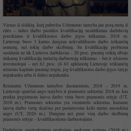
Vienas iš iššūkių, kurį pabrėžia Užimtumo tarnyba jau porą metų iš
eilės – šalies darbo pasiūlos kvalifikacijų neatitikimas darbdavių
poreikiams ir kvalifikuotos darbo jėgos trūkumas. 2018 m.
Lietuvoje buvo 3 kartus daugiau nekvalifikuoto darbo ieškančių
asmenų, nei tokių darbo skelbimų. Su kvalifikacijų problema
susiduria ne tik Lietuvos darbdaviai – 20 proc. įmonių veiklą ribojo
tinkamų kvalifikacijų turinčių darbuotojų trūkumas – bet ir užsienio
investuotojai – net 62 proc. (iš 63 apklaustų Lietuvoje veikiančių
užsienio kapitalo įmonių) teigia, jog kvalifikuotos darbo jėgos šalyje
nepakanka arba iš dalies nepakanka.
Remiantis Užimtumo tarnybos duomenimis, 2018 – 2019 m.
Lietuvoje sparčiai augo statybos ir pramonės sektoriai. 2018 m. kas
penkta įregistruota laisva darbo vieta buvo pramonės srityje (UT,
2018 m.). Pramonės sektorius yra vienintelis sektorius, kuriame
laisvų darbo vietų skaičius per pastaruosius kelis metus nuosekliai
augo (UT, 2020 m.). Daugiau nei pusė visų darbo skelbimų
pramonės srityje – kvalifikuotiems darbuotojams.
Darbdavių pasitenkinimo profesiniu mokymu tyrimas (2018 m.)