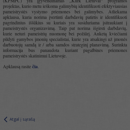
(KPMPC) yra įgyvendinamas „Kurk Lietuvai“ programos
projektas, kurio metu ieškoma galimybių identifikuoti efektyviausias
pameistrystės vystymo priemones bei galimybes. Atliekama
apklausa, kuria norima įvertinti darbdavių patirtis ir identifikuoti
pagrindinius iššūkius su kuriais yra susiduriama įsitraukiant į
pameistrystės organizavimą. Taip pat norima išgirsti darbdavių,
kurie neturi pameistrių nuomonę bei požiūrį. Anketą kviečiami
pildyti gamybos įmonių specialistai, kurie yra atsakingi už įmonės
darbuotojų samdą ir / arba samdos strateginį planavimą. Surinkta
informacija bus panaudota kuriant pagalbines priemones
pameistrystės skatinimui Lietuvoje.
čia
Apklausą rasite
.
Atgal į sąrašą