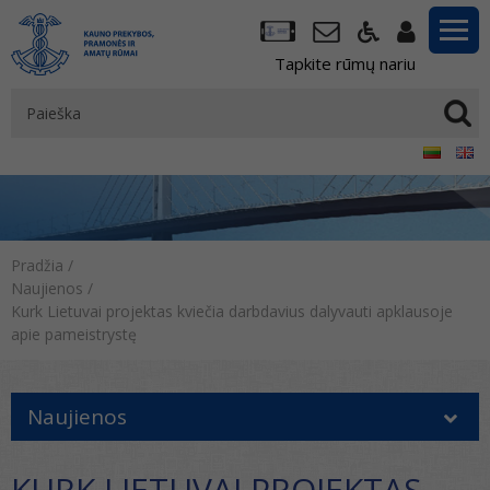
Tapkite rūmų nariu
Pradžia
/
Naujienos
/
Kurk Lietuvai projektas kviečia darbdavius dalyvauti apklausoje
apie pameistrystę
Naujienos
KURK LIETUVAI PROJEKTAS