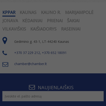
KPPAR
KAUNAS
KAUNO R.
MARIJAMPOLĖ
JONAVA
KĖDAINIAI
PRIENAI
ŠAKIAI
VILKAVIŠKIS
KAIŠIADORYS
RASEINIAI
Gedimino g. 43-1, LT-44240 Kaunas
+370 37 229 212, +370 652 18091
chamber@chamber.lt
NAUJIENLAIŠKIS