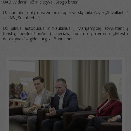
UAB „Vidara“, už iniciatyvą „Stogo bitės“;
Už nuolatinį dalijimąsi žiniomis apie verslą laikraštyje „Suvalkietis“
– UAB „Suvalkietis“;
Už pilnus autobusus ir traukinius į Marijampolę atvykstančių
turistų, besileidžiančių į specialią turizmo programą „Miesto
detektyvas“ – gidei Jurgitai Bubnienei.