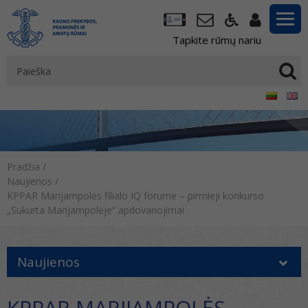
Tapkite rūmų nariu
Pradžia
/
Naujienos
/
KPPAR Marijampolės filialo IQ forume – pirmieji konkurso
„Sukurta Marijampolėje“ apdovanojimai
Naujienos
KPPAR MARIJAMPOLĖS