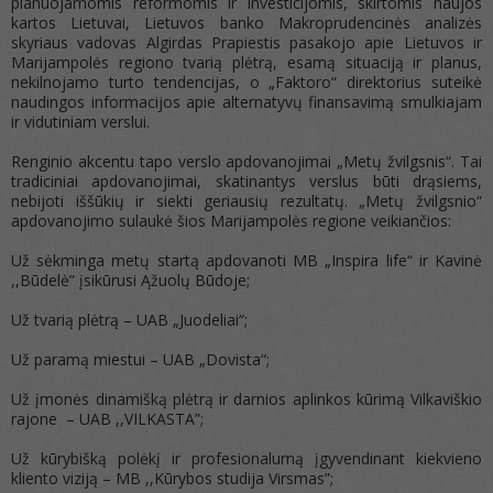
planuojamomis reformomis ir investicijomis, skirtomis naujos
kartos Lietuvai, Lietuvos banko Makroprudencinės analizės
skyriaus vadovas Algirdas Prapiestis pasakojo apie Lietuvos ir
Marijampolės regiono tvarią plėtrą, esamą situaciją ir planus,
nekilnojamo turto tendencijas, o „Faktoro“ direktorius suteikė
naudingos informacijos apie alternatyvų finansavimą smulkiajam
ir vidutiniam verslui.
Renginio akcentu tapo verslo apdovanojimai „Metų žvilgsnis“. Tai
tradiciniai apdovanojimai, skatinantys verslus būti drąsiems,
nebijoti iššūkių ir siekti geriausių rezultatų. „Metų žvilgsnio“
apdovanojimo sulaukė šios Marijampolės regione veikiančios:
Už sėkminga metų startą apdovanoti MB „Inspira life“ ir Kavinė
,,Būdelė” įsikūrusi Ąžuolų Būdoje;
Už tvarią plėtrą – UAB „Juodeliai“;
Už paramą miestui – UAB „Dovista“;
Už įmonės dinamišką plėtrą ir darnios aplinkos kūrimą Vilkaviškio
rajone – UAB ,,VILKASTA”;
Už kūrybišką polėkį ir profesionalumą įgyvendinant kiekvieno
kliento viziją – MB ,,Kūrybos studija Virsmas”;