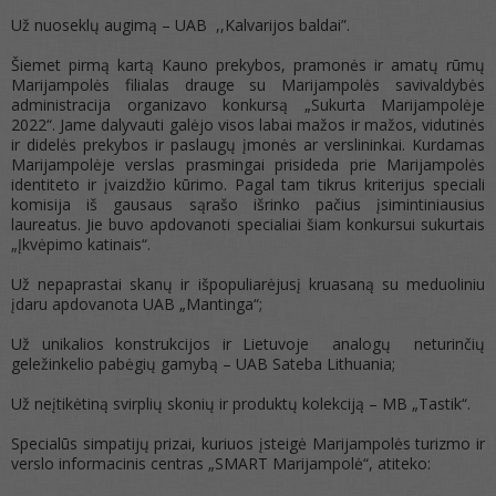
Už nuoseklų augimą – UAB ,,Kalvarijos baldai”.
Šiemet pirmą kartą Kauno prekybos, pramonės ir amatų rūmų
Marijampolės filialas drauge su Marijampolės savivaldybės
administracija organizavo konkursą „Sukurta Marijampolėje
2022“. Jame dalyvauti galėjo visos labai mažos ir mažos, vidutinės
ir didelės prekybos ir paslaugų įmonės ar verslininkai. Kurdamas
Marijampolėje verslas prasmingai prisideda prie Marijampolės
identiteto ir įvaizdžio kūrimo. Pagal tam tikrus kriterijus speciali
komisija iš gausaus sąrašo išrinko pačius įsimintiniausius
laureatus. Jie buvo apdovanoti specialiai šiam konkursui sukurtais
„Įkvėpimo katinais“.
Už nepaprastai skanų ir išpopuliarėjusį kruasaną su meduoliniu
įdaru apdovanota UAB „Mantinga“;
Už unikalios konstrukcijos ir Lietuvoje analogų neturinčių
geležinkelio pabėgių gamybą – UAB Sateba Lithuania;
Už neįtikėtiną svirplių skonių ir produktų kolekciją – MB „Tastik“.
Specialūs simpatijų prizai, kuriuos įsteigė Marijampolės turizmo ir
verslo informacinis centras „SMART Marijampolė“, atiteko: