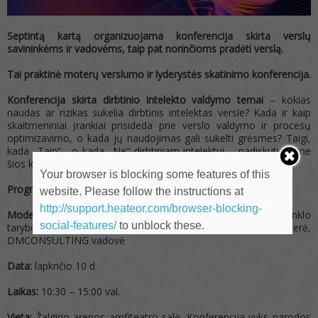
Septintą kartą organizuojama konferencija skirta verslų
savininkėms ir vadovėms, taip pat norinčioms pradėti verslą.
Tai praktinė moterų verslumo ir lyderystės skatinimo konferencija.
Konferencija skirta dirbtinio intelekto valdymo temai
– kokias
naudas ar rizikas sukelia dirbtinis intelektas versle? Kada ir kaip
skaitmeniniai įrankiai prisideda prie verslo valdymo ir procesų
optimizavimo, o kada jų naudojimas gali sukelti grėsmes? Taigi,
kada „Taip“, o kada „Ne“ dirbtiniam intelektui – padiskutuosime
šios konferencijos metu.
Your browser is blocking some features of this
Programa rengiama.
website. Please follow the instructions at
http://support.heateor.com/browser-blocking-
Moderatorė:
Deimantė Mitkuvienė, Kauno verslo moterų tinklo
social-features/
to unblock these.
tarybos narė, kokybės ir procesų valdymo partnerė,
DMCONSULTING vadovė
Data:
lapkričio 10 d.
Laikas:
10:30 – 15:00 val.
Vieta:
Žalgirio arenos amfiteatro salė. Konferencija vyks parodos