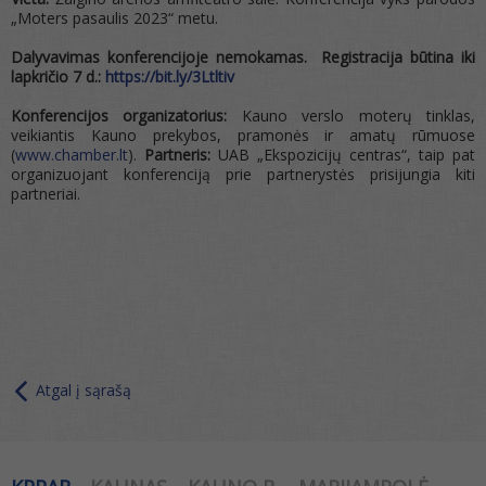
„Moters pasaulis 2023“ metu.
Dalyvavimas konferencijoje nemokamas.
Registracija būtina iki
lapkričio 7 d.:
https://bit.ly/3Ltltiv
Konferencijos organizatorius:
Kauno verslo moterų tinklas,
veikiantis Kauno prekybos, pramonės ir amatų rūmuose
(
www.chamber.lt
).
Partneris:
UAB „Ekspozicijų centras“, taip pat
organizuojant konferenciją prie partnerystės prisijungia kiti
partneriai.
Atgal į sąrašą