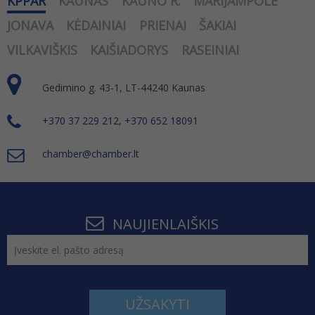
KPPAR
KAUNAS
KAUNO R.
MARIJAMPOLĖ
JONAVA
KĖDAINIAI
PRIENAI
ŠAKIAI
VILKAVIŠKIS
KAIŠIADORYS
RASEINIAI
Gedimino g. 43-1, LT-44240 Kaunas
+370 37 229 212, +370 652 18091
chamber@chamber.lt
NAUJIENLAIŠKIS
UŽSAKYTI