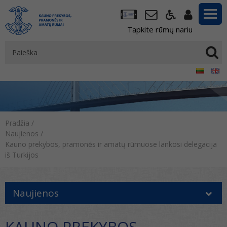
Tapkite rūmų nariu
Pradžia
/
Naujienos
/
Kauno prekybos, pramonės ir amatų rūmuose lankosi delegacija
iš Turkijos
Naujienos
KAUNO PREKYBOS,