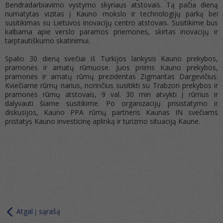
Bendradarbiavimo vystymo skyriaus atstovais. Tą pačia dieną
numatytas vizitas į Kauno mokslo ir technologijų parką bei
susitikimas su Lietuvos inovacijų centro atstovais. Susitikime bus
kalbama apie verslo paramos priemones, skirtas inovacijų ir
tarptautiškumo skatinimui.
Spalio 30 dieną svečiai iš Turkijos lankysis Kauno prekybos,
pramonės ir amatų rūmuose. Juos priims Kauno prekybos,
pramonės ir amatų rūmų prezidentas Zigmantas Dargevičius.
Kviečiame rūmų narius, norinčius susitikti su Trabzon prekybos ir
pramonės rūmų atstovais, 9 val. 30 min atvykti į rūmus ir
dalyvauti šiame susitikime. Po organizacijų prisistatymo ir
diskusijos, Kauno PPA rūmų partneris Kaunas IN svečiams
pristatys Kauno investicinę aplinką ir turizmo situaciją Kaune.
Atgal į sąrašą