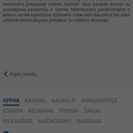
interesams praėjusiais metais, kuomet visas pasaulis kovojo su
prasidėjusia pandemija, ir šiemet, tebesitęsiant pandeminiams ir
kitiems verslui kylantiems iššūkiams toliau kels klausimus bei sieks
užtikrinti konstruktyvius pokalbius su valdžios atstovais.
Atgal į sąrašą
KPPAR
KAUNAS
KAUNO R.
MARIJAMPOLĖ
JONAVA
KĖDAINIAI
PRIENAI
ŠAKIAI
VILKAVIŠKIS
KAIŠIADORYS
RASEINIAI