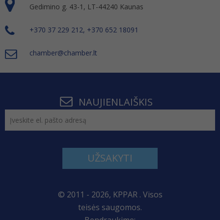
Gedimino g. 43-1, LT-44240 Kaunas
+370 37 229 212, +370 652 18091
chamber@chamber.lt
NAUJIENLAIŠKIS
UŽSAKYTI
© 2011 - 2026, KPPAR . Visos
teisės saugomos.
Bendraukime: