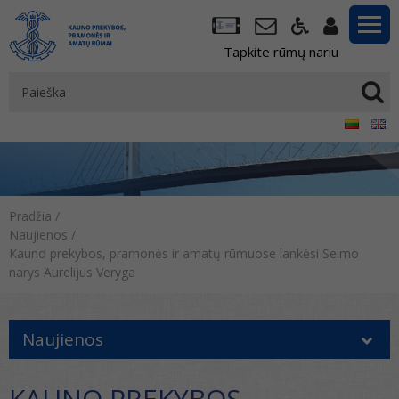
Tapkite rūmų nariu
Pradžia
/
Naujienos
/
Kauno prekybos, pramonės ir amatų rūmuose lankėsi Seimo
narys Aurelijus Veryga
Naujienos
KAUNO PREKYBOS,