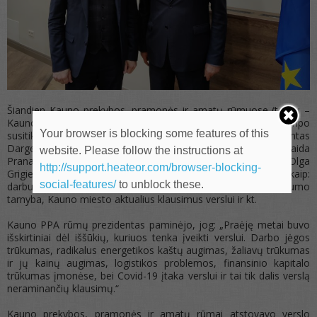
Šiandien Kauno prekybos, pramonės ir amatų rūmuose (toliau –
Kauno PPA rūmai) lankėsi Seimo narys Aurelijus Veryga. Trumpo
Your browser is blocking some features of this
susitikimo metu Kauno PPA rūmų prezidentas Zigmantas
Dargevičius kartu su A. Veryga, Seimo nario patarėja Vaida
website. Please follow the instructions at
Pranarauskaite ir Kauno PPA rūmų generaline direktore Olga
http://support.heateor.com/browser-blocking-
Grigiene aptarė šiuo metu verslui aktualias temas, tokias kaip:
social-features/
to unblock these.
darbuotojų trūkumas, verslo bendradarbiavimas su Užimtumo
tarnyba, Kauno miesto aktualius klausimus verslui ir kt.
Kauno PPA rūmų prezidentas paminėjo, jog: „Praėję metai buvo
išskirtiniai dėl iššūkių, kuriuos tenka įveikti verslui. Darbo jėgos
trūkumas, radikalus energetikos kaštų augimas, žaliavų trūkumas
ir jų kainų augimas, logistikos problemos, finansinio kapitalo
trūkumas įmonėse, bei Covid-19 įtaka verslui ir tai tik dalis verslą
neraminančių klausimų.“
Kauno prekybos, pramonės ir amatų rūmai atstovavo verslo