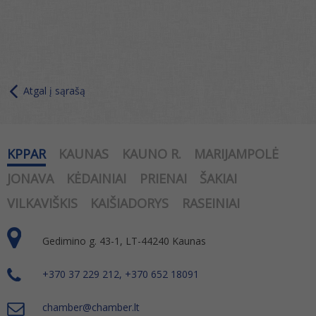
Atgal į sąrašą
KPPAR
KAUNAS
KAUNO R.
MARIJAMPOLĖ
JONAVA
KĖDAINIAI
PRIENAI
ŠAKIAI
VILKAVIŠKIS
KAIŠIADORYS
RASEINIAI
Gedimino g. 43-1, LT-44240 Kaunas
+370 37 229 212, +370 652 18091
chamber@chamber.lt