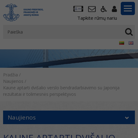
Tapkite rūmų nariu
Pradžia
/
Naujienos
/
Kaune aptarti dvišalio verslo bendradarbiavimo su Japonija
rezultatai ir tolimesnės perspektyvos
Naujienos
KAUNE APTARTI DVIŠALIO