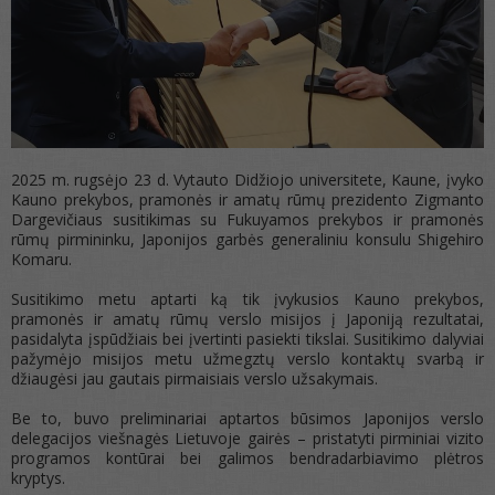
2025 m. rugsėjo 23 d. Vytauto Didžiojo universitete, Kaune, įvyko
Kauno prekybos, pramonės ir amatų rūmų prezidento Zigmanto
Dargevičiaus susitikimas su Fukuyamos prekybos ir pramonės
rūmų pirmininku, Japonijos garbės generaliniu konsulu Shigehiro
Komaru.
Susitikimo metu aptarti ką tik įvykusios Kauno prekybos,
pramonės ir amatų rūmų verslo misijos į Japoniją rezultatai,
pasidalyta įspūdžiais bei įvertinti pasiekti tikslai. Susitikimo dalyviai
pažymėjo misijos metu užmegztų verslo kontaktų svarbą ir
džiaugėsi jau gautais pirmaisiais verslo užsakymais.
Be to, buvo preliminariai aptartos būsimos Japonijos verslo
delegacijos viešnagės Lietuvoje gairės – pristatyti pirminiai vizito
programos kontūrai bei galimos bendradarbiavimo plėtros
kryptys.