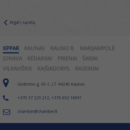
Atgal į sąrašą
KPPAR
KAUNAS
KAUNO R.
MARIJAMPOLĖ
JONAVA
KĖDAINIAI
PRIENAI
ŠAKIAI
VILKAVIŠKIS
KAIŠIADORYS
RASEINIAI
Gedimino g. 43-1, LT-44240 Kaunas
+370 37 229 212, +370 652 18091
chamber@chamber.lt