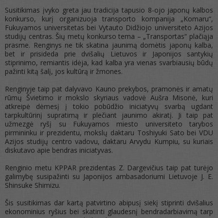
Susitikimas įvyko greta jau tradicija tapusio 8-ojo japonų kalbos
konkurso, kurį organizuoja transporto kompanija „Komaru“,
Fukuyamos universitetas bei Vytauto Didžiojo universiteto Azijos
studijų centras. Šių metų konkurso tema – „Transportas“ plačiąja
prasme. Renginys ne tik skatina jaunimą domėtis japonų kalba,
bet ir prisideda prie dvišalių Lietuvos ir Japonijos santykių
stiprinimo, remiantis idėja, kad kalba yra vienas svarbiausių būdų
pažinti kitą šalį, jos kultūrą ir žmones.
Renginyje taip pat dalyvavo Kauno prekybos, pramonės ir amatų
rūmų Švietimo ir mokslo skyriaus vadovė Aušra Misonė, kuri
atkreipė dėmesį į tokio pobūdžio iniciatyvų svarbą ugdant
tarpkultūrinį supratimą ir plečiant jaunimo akiratį. Ji taip pat
užmezgė ryšį su Fukuyamos miesto universiteto tarybos
pirmininku ir prezidentu, mokslų daktaru Toshiyuki Sato bei VDU
Azijos studijų centro vadovu, daktaru Arvydu Kumpiu, su kuriais
diskutavo apie bendras iniciatyvas.
Renginio metu KPPAR prezidentas Z. Dargevičius taip pat turėjo
galimybę susipažinti su Japonijos ambasadoriumi Lietuvoje J. E.
Shinsuke Shimizu.
Šis susitikimas dar kartą patvirtino abipusį siekį stiprinti dvišalius
ekonominius ryšius bei skatinti glaudesnį bendradarbiavimą tarp