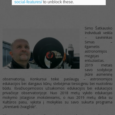
social-features/
to unblock these.
Simo Šatkausko
Individuali veikla
– savininkas
Simas –
ilgametis
astronomijos
mėgėjas
entuziastas.
2019 metais
savo sodyboje
įkūrė asmeninę
observatoriją. Konkursui teikė paslaugą – astronomijos
edukacijos bei dangaus kūnų stebėjimai tiesioginiu bei nuotoliniu
būdu. Išvažiuojamosios užsakomos edukacijos bei edukacijos
privačioje observatorijoje. Nuo 2018 metų vykdo edukacijas
mokymo įstaigose moksleiviams, o nuo 2019 metų dirba su
Kultūros pasu, vyksta į mokyklas su savo sukurta programa
„Krentanti žvaigždė“.