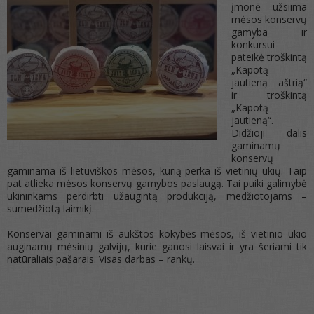
įmonė užsiima
mėsos konservų
gamyba ir
konkursui
pateikė troškintą
„Kapotą
jautieną aštrią“
ir troškintą
„Kapotą
jautieną“.
Didžioji dalis
gaminamų
konservų
gaminama iš lietuviškos mėsos, kurią perka iš vietinių ūkių. Taip
pat atlieka mėsos konservų gamybos paslaugą. Tai puiki galimybė
ūkininkams perdirbti užaugintą produkciją, medžiotojams –
sumedžiotą laimikį.
Konservai gaminami iš aukštos kokybės mėsos, iš vietinio ūkio
auginamų mėsinių galvijų, kurie ganosi laisvai ir yra šeriami tik
natūraliais pašarais. Visas darbas – rankų.