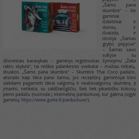
„Šamo pana
skumbrė“ – šie
gaminiai
išskirtiniai ir
skoniu, ir
išvaizda, ir
istorija. „Šamas
grybo pripjovė“
– Šamas savo
sultyse su
džiovintais baravykais – gaminys registruotas žymėjimu „Žalia
rakto skylutė“, tai reiškia palankesnis sveikatai – mažiau riebalų,
druskos. „Šamo pana skumbrė“ – Skumbrė Thai Coco padaže,
atsirado kaip tikra pana šamui, jos receptūrą gamintojai kūrė
siekdami pagaminti tikrai valgomą ir neatsivalgomą skumbrę. Ji
įmantri, netikėta, su saldžiarūgščiu, šiek tiek pikantišku kokosų
pieno padažu (nuoroda į internetinę parduotuvę, kur galima įsigyti
gaminių:
https://www.gurke.lt/parduotuve/
).