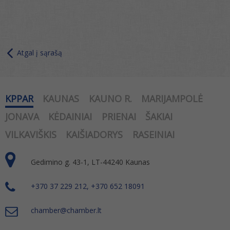
Atgal į sąrašą
KPPAR
KAUNAS
KAUNO R.
MARIJAMPOLĖ
JONAVA
KĖDAINIAI
PRIENAI
ŠAKIAI
VILKAVIŠKIS
KAIŠIADORYS
RASEINIAI
Gedimino g. 43-1, LT-44240 Kaunas
+370 37 229 212, +370 652 18091
chamber@chamber.lt