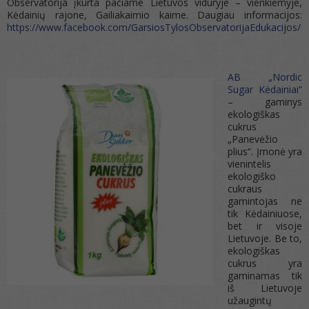
Observatorija įkurta pačiame Lietuvos viduryje – vienkiemyje,
Kėdainių rajone, Gailiakaimio kaime. Daugiau informacijos:
https://www.facebook.com/GarsiosTylosObservatorijaEdukacijos/
AB „Nordic
Sugar Kėdainiai“
– gaminys
ekologiškas
cukrus
„Panevėžio
plius“. Įmonė yra
vienintelis
ekologiško
cukraus
gamintojas ne
tik Kėdainiuose,
bet ir visoje
Lietuvoje. Be to,
ekologiškas
cukrus yra
gaminamas tik
iš Lietuvoje
užaugintų