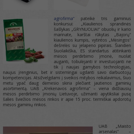
agrofirma“
pateikė tris gaminius
konkursui: „Kiaulienos sprandinės
šašlykas „GRYNUOLIAI“ obuolių ir kario
marinate, karštai rūkytas „Bajorų“
kiaulienos kumpis, vytintos „Mėsingos“
dešrelės su jelapeno pipirais. Šiandien
šiuolaikiška, ES standartus atitinkanti
mėsos perdirbimo įmonė, nuolat
auganti, tobulėjanti ir investuojanti ne
tik į naujas gamybos technologijas,
naujus įrenginius, bet ir sistemingai ugdanti savo darbuotojų
kompetencijas. Atsižvelgdami į sveikos mitybos reikalavimus, šiuo
metu ypač daug dėmesio skiria plečiant jautienos gaminių
asortimentą. UAB „Krekenavos agrofirma“ – viena didžiausių
mėsos perdirbimo įmonių Lietuvoje, užimanti apytiksliai pusę
šalies šviežios mėsos rinkos ir apie 15 proc. termiškai apdorotų
mėsos gaminių rinkos.
UAB „Maisto
arsenalas“ –