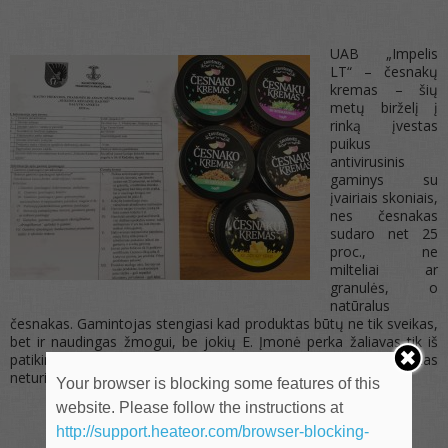
UAB „Impelis
LT“ – česnakų
kremas – šių
metų birželį į
rinką įvestas
puikus
antivirusinis
gaminys su
įvairiais skoniais,
nes česnakas
sudaro net 25
proc., ne
milteliai ar
granulės, o
natūralus
česnakas. Gamintojas stengiasi kad produktas būtų ne tik sveikas,
bet ir naudingas žmogui, be jokių E. Įmonė perka žaliavas tik iš
patikimų sertifikuotų Lietuvos ūkių ir jas perdirba. Produktas
neturi analogo.
Your browser is blocking some features of this
website. Please follow the instructions at
http://support.heateor.com/browser-blocking-