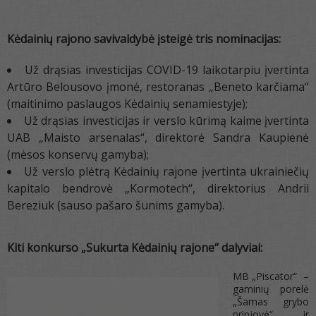
Kėdainių rajono savivaldybė įsteigė tris nominacijas:
Už drąsias investicijas COVID-19 laikotarpiu įvertinta
Artūro Belousovo įmonė, restoranas „Beneto karčiama“
(maitinimo paslaugos Kėdainių senamiestyje);
Už drąsias investicijas ir verslo kūrimą kaime įvertinta
UAB „Maisto arsenalas“, direktorė Sandra Kaupienė
(mėsos konservų gamyba);
Už verslo plėtrą Kėdainių rajone įvertinta ukrainiečių
kapitalo bendrovė „Kormotech“, direktorius Andrii
Bereziuk (sauso pašaro šunims gamyba).
Kiti konkurso „Sukurta Kėdainių rajone“ dalyviai:
MB „Piscator“ –
gaminių porelė
„Šamas grybo
pripjovė“ ir