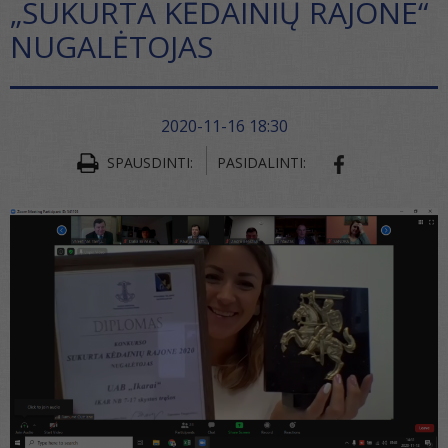
„SUKURTA KĖDAINIŲ RAJONE“
NUGALĖTOJAS
2020-11-16 18:30
SPAUSDINTI:
PASIDALINTI:
SHARE ON FA