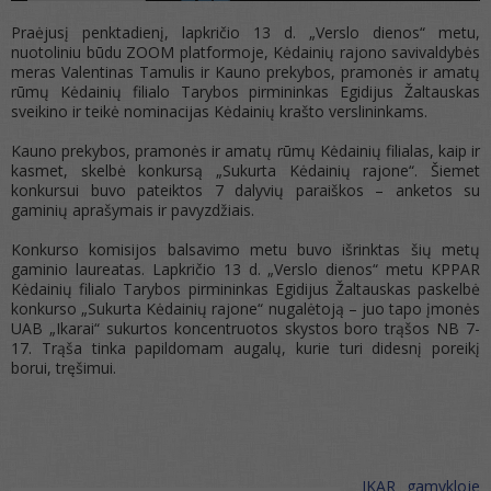
Praėjusį penktadienį, lapkričio 13 d. „Verslo dienos“ metu,
nuotoliniu būdu ZOOM platformoje, Kėdainių rajono savivaldybės
meras Valentinas Tamulis ir Kauno prekybos, pramonės ir amatų
rūmų Kėdainių filialo Tarybos pirmininkas Egidijus Žaltauskas
sveikino ir teikė nominacijas Kėdainių krašto verslininkams.
Kauno prekybos, pramonės ir amatų rūmų Kėdainių filialas, kaip ir
kasmet, skelbė konkursą „Sukurta Kėdainių rajone“. Šiemet
konkursui buvo pateiktos 7 dalyvių paraiškos – anketos su
gaminių aprašymais ir pavyzdžiais.
Konkurso komisijos balsavimo metu buvo išrinktas šių metų
gaminio laureatas. Lapkričio 13 d. „Verslo dienos“ metu KPPAR
Kėdainių filialo Tarybos pirmininkas Egidijus Žaltauskas paskelbė
konkurso „Sukurta Kėdainių rajone“ nugalėtoją – juo tapo įmonės
UAB „Ikarai“ sukurtos koncentruotos skystos boro trąšos NB 7-
17. Trąša tinka papildomam augalų, kurie turi didesnį poreikį
borui, tręšimui.
IKAR gamykloje