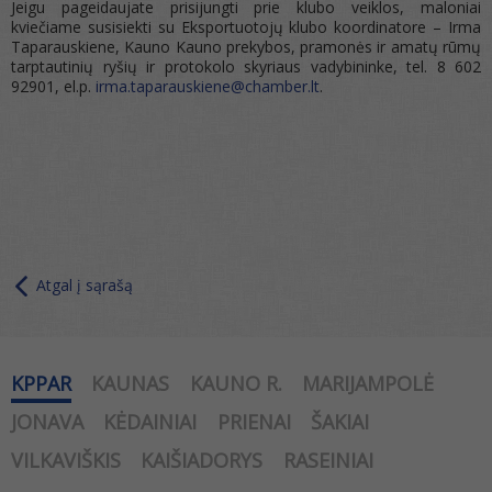
Jeigu pageidaujate prisijungti prie klubo veiklos, maloniai
kviečiame susisiekti su Eksportuotojų klubo koordinatore – Irma
Taparauskiene, Kauno Kauno prekybos, pramonės ir amatų rūmų
tarptautinių ryšių ir protokolo skyriaus vadybininke, tel. 8 602
92901, el.p.
irma.taparauskiene@
chamber.lt
.
Atgal į sąrašą
KPPAR
KAUNAS
KAUNO R.
MARIJAMPOLĖ
JONAVA
KĖDAINIAI
PRIENAI
ŠAKIAI
VILKAVIŠKIS
KAIŠIADORYS
RASEINIAI