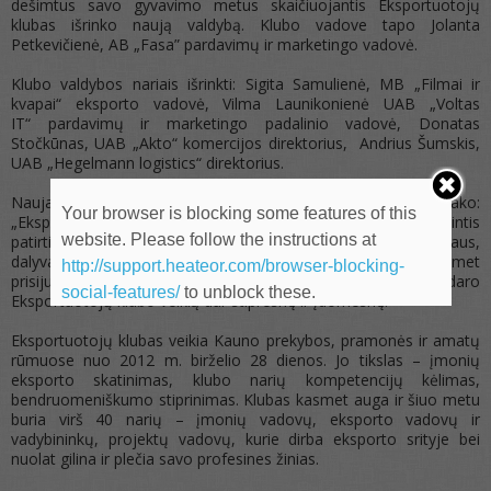
dešimtus savo gyvavimo metus skaičiuojantis Eksportuotojų
klubas išrinko naują valdybą. Klubo vadove tapo Jolanta
Petkevičienė, AB „Fasa” pardavimų ir marketingo vadovė.
Klubo valdybos nariais išrinkti: Sigita Samulienė, MB „Filmai ir
kvapai“ eksporto vadovė, Vilma Launikonienė UAB „Voltas
IT“ pardavimų ir marketingo padalinio vadovė, Donatas
Stočkūnas, UAB „Akto“ komercijos direktorius, Andrius Šumskis,
UAB „Hegelmann logistics“ direktorius.
Naujai išrinkta Eksportuotojų klubo vadovė J. Petkevičienė sako:
Your browser is blocking some features of this
„Eksportuotojų klubas jo nariams suteikia galimybę dalintis
website. Please follow the instructions at
patirtimi, kontaktais, aplankyti ir pamatyti kitas įmones iš vidaus,
dalyvauti seminaruose ar tiesiog bendrauti. Džiugu, kad kasmet
http://support.heateor.com/browser-blocking-
prisijungia vis daugiau narių iš eksportuojančių įmonių. Tai daro
social-features/
to unblock these.
Eksportuotojų klubo veiklą dar stipresnę ir įdomesnę.“
Eksportuotojų klubas veikia Kauno prekybos, pramonės ir amatų
rūmuose nuo 2012 m. birželio 28 dienos. Jo tikslas – įmonių
eksporto skatinimas, klubo narių kompetencijų kėlimas,
bendruomeniškumo stiprinimas. Klubas kasmet auga ir šiuo metu
buria virš 40 narių – įmonių vadovų, eksporto vadovų ir
vadybininkų, projektų vadovų, kurie dirba eksporto srityje bei
nuolat gilina ir plečia savo profesines žinias.