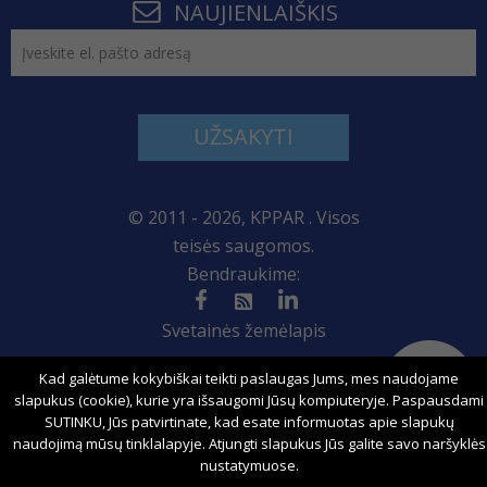
NAUJIENLAIŠKIS
UŽSAKYTI
© 2011 - 2026, KPPAR . Visos
teisės saugomos.
Bendraukime:
Svetainės žemėlapis
Kad galėtume kokybiškai teikti paslaugas Jums, mes naudojame
slapukus (cookie), kurie yra išsaugomi Jūsų kompiuteryje. Paspausdami
Sprendimas:
SUTINKU, Jūs patvirtinate, kad esate informuotas apie slapukų
naudojimą mūsų tinklalapyje. Atjungti slapukus Jūs galite savo naršyklės
nustatymuose.