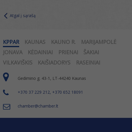
Atgal į sąrašą
KPPAR
KAUNAS
KAUNO R.
MARIJAMPOLĖ
JONAVA
KĖDAINIAI
PRIENAI
ŠAKIAI
VILKAVIŠKIS
KAIŠIADORYS
RASEINIAI
Gedimino g. 43-1, LT-44240 Kaunas
+370 37 229 212, +370 652 18091
chamber@chamber.lt