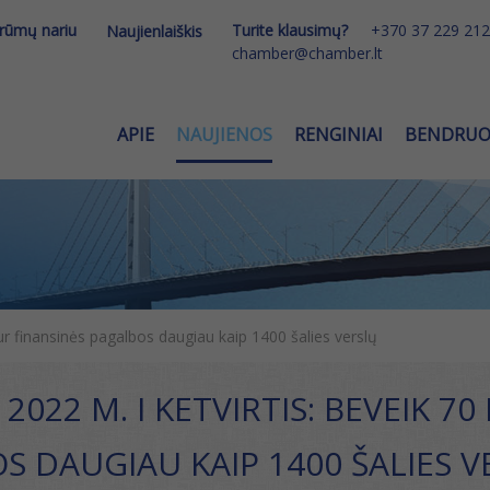
 rūmų nariu
Turite klausimų?
+370 37 229 212
Naujienlaiškis
chamber@chamber.lt
APIE
NAUJIENOS
RENGINIAI
BENDRU
ur finansinės pagalbos daugiau kaip 1400 šalies verslų
2022 M. I KETVIRTIS: BEVEIK 7
S DAUGIAU KAIP 1400 ŠALIES V