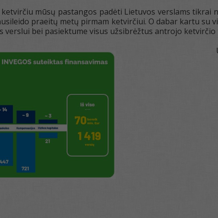
 ketvirčiu mūsų pastangos padėti Lietuvos verslams tikrai 
sileido praeitų metų pirmam ketvirčiui. O dabar kartu su 
verslui bei pasiektume visus užsibrėžtus antrojo ketvirčio t