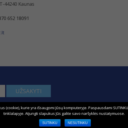
 LT-44240 Kaunas
370 652 18091
lt
UŽSAKYTI
us (cookie), kurie yra išsaugomi Jūsų kompiuteryje. Paspausdami SUTINKU,
kime:
tinklalapyje. Atjungti slapukus Jūs galite savo naršyklės nustatymuose.
SUTINKU
NESUTINKU