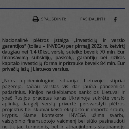
SPAUSDINTI:
PASIDALINTI:
SHAR
Nacionalinė plėtros įstaiga „Investicijų ir verslo
garantijos“ (toliau – INVEGA) per pirmąjį
2022
m. ketvirtį
daugiau nei 1,4 tūkst.
verslų suteikė beveik
70
mln. Eur
finansavimą subsidijų, paskolų, garantijų bei rizikos
kapitalo investicijų forma ir pritraukė beveik
84
mln. Eur
privačių lėšų į Lietuvos verslus.
„Nors epidemiologinė situacija Lietuvoje stipriai
pagerėjo, tačiau verslas vis dar jaučia pandemijos
padarinius. Kinijos neskelbiamos sankcijos Lietuvai ir
ypač Rusijos pradėtas karas Ukrainoje sukrėtė verslo
aplinką, daugelį verslų privertė persvarstyti plėtros
projektus bei skubiai keisti eksporto ir importo srautų
kryptis. Šiame kontekste INVEGA užima svarbų
valstybinio finansuotojo vaidmenį bei siūlo pasinaudoti
ne tik jau turimomis, bet ir atnaujintomis skatinamojo