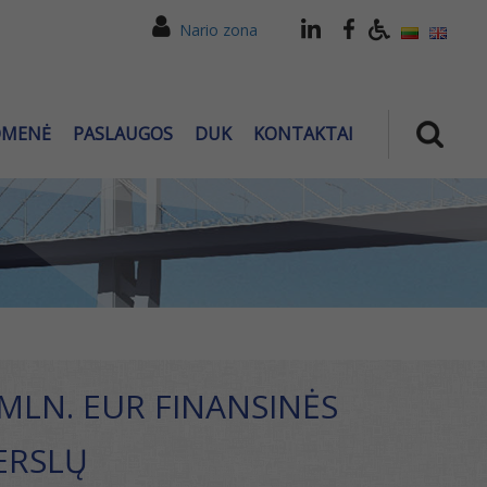
Nario zona
OMENĖ
PASLAUGOS
DUK
KONTAKTAI
0 MLN. EUR FINANSINĖS
ERSLŲ