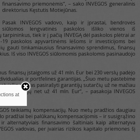
finansavimo priemonėmis“, – sako INVEGOS generalinis
direktorius Kęstutis Motiejūnas.
Pasak INVEGOS vadovo, kaip ir įprastai, bendrovės
siūlomos lengvatinės paskolos išliko vienos iš
sų tarpininkus, tiek ir į pačią INVEGĄ dėl paskolos plėtrai ar
-19 paskolos apyvartinėms lėšoms ir investicijoms bei
bių gauti tinkamiausius finansavimo sprendimus, finansų
ikius. Iš viso INVEGOS siūlomomis paskolomis pasinaudojo
mus finansų įstaigoms už 41 mln. Eur bei 230 verslų padėjo
idualias ir portfelines garantijas. „Šiuo metu pastebime
tvirčio planas pasirašyti garantijų sutarčių už ne mažiau
linių garantijų net už 41 mln. Eur“, – pasakoja INVEGOS
ctions at
NVEGOS teikiamų kompensacijų. Nuo metų pradžios daugiau
slo pradžiai bei palūkanų kompensacijomis – ir susigrąžino
 alternatyviais finansavimo šaltiniais kaip alternatyva
NVEGOS vadovas, per įvairias rizikos kapitalo priemones šį