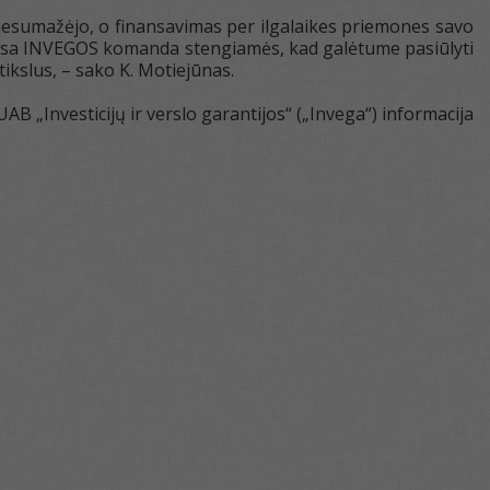
nesumažėjo, o finansavimas per ilgalaikes priemones savo
visa INVEGOS komanda stengiamės, kad galėtume pasiūlyti
ikslus, – sako K. Motiejūnas.
UAB „Investicijų ir verslo garantijos“ („Invega“) informacija