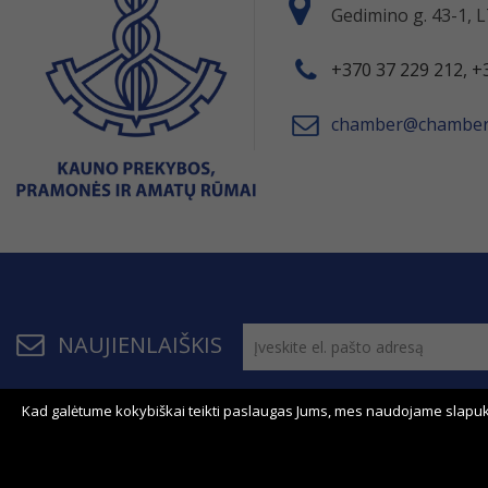
Gedimino g. 43-1,
+370 37 229 212, +
chamber@chamber.
NAUJIENLAIŠKIS
Kad galėtume kokybiškai teikti paslaugas Jums, mes naudojame slapuk
© 2011 - 2026, KPPAR . Visos teisės saugomos.
Bendrau
Svetainės žemėlapis