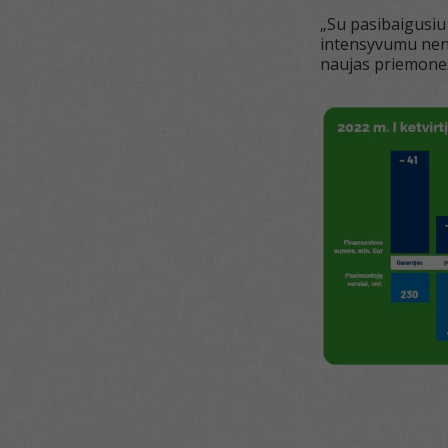
„Su pasibaigusiu
intensyvumu nenu
naujas priemones 