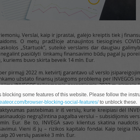
emonių. Verslai, kaip ir įprastai, galėjo kreiptis tiek į finan
laidoms. O metų pradžioje atnaujintos tiesioginės COVID
paskolos „Startuok“, suteikė verslams dar daugiau galimy
 negalint pasiūlyti tinkamų finansavimo būdų pagal jų pore
, kuriems buvo skirta beveik 14 mln. Eur.
r pirmąjį 2022 m. ketvirtį garantavo už verslo įsipareigoji
nkamo užstato finansų įstaigoms problemą per INVEGOS indiv
ėjimą INVEGOS teikiamomis garantijomis. 2022 m. pirmojo ke
 viršytas su kaupu – buvo suteikta individualių ir portfe
 blocking some features of this website. Please follow the instru
heateor.com/browser-blocking-social-features/
to unblock these.
aktyvumas pastebimas ir iš verslų, kurie kreipiasi dėl I
pasinaudojo negrąžintina pagalba verslui – subsidijomis ver
ln. Eur. Be to, INVEGA savo klientus skatina naudotis ir
vimui. Vieni iš jų – rizikos kapitalo fondai. Kaip teigia I
kaip 20 verslų pasiekė 3 mln. Eur.