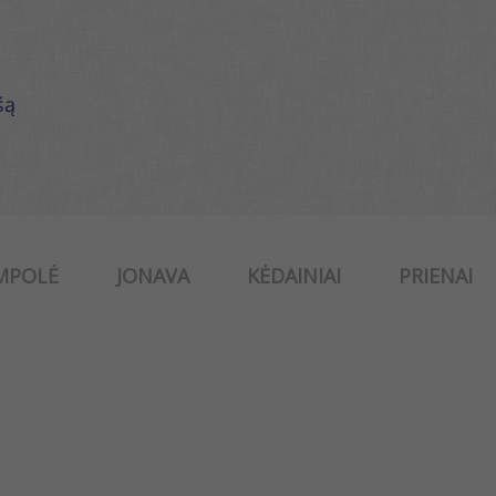
šą
MPOLĖ
JONAVA
KĖDAINIAI
PRIENAI