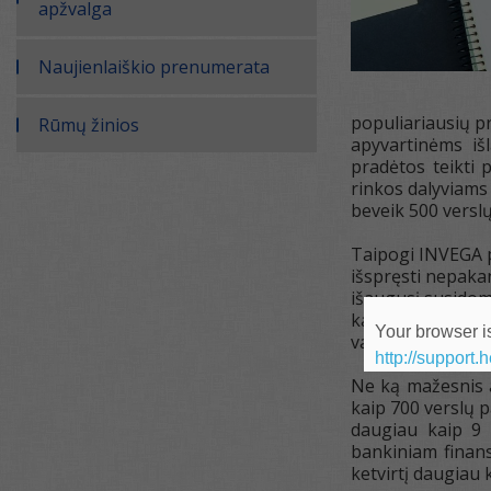
apžvalga
Naujienlaiškio prenumerata
populiariausių pri
Rūmų žinios
apyvartinėms iš
pradėtos teikti 
rinkos dalyviams
beveik 500 verslų
Taipogi INVEGA pe
išspręsti nepaka
išaugusį susidom
kaip 28 mln. Eur
Your browser is
vadovas.
http://support.
Ne ką mažesnis 
kaip 700 verslų 
daugiau kaip 9 m
bankiniam finansa
ketvirtį daugiau 