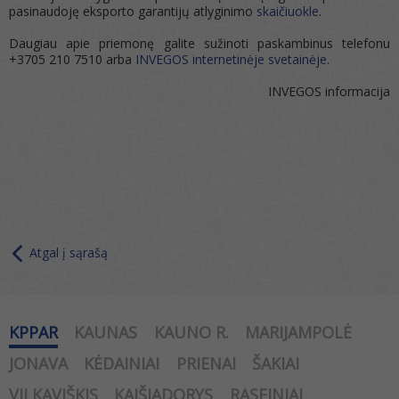
pasinaudoję eksporto garantijų atlyginimo
skaičiuokle
.
Daugiau apie priemonę galite sužinoti paskambinus telefonu
+3705 210 7510 arba
INVEGOS internetinėje svetainėje
.
INVEGOS informacija
Atgal į sąrašą
KPPAR
KAUNAS
KAUNO R.
MARIJAMPOLĖ
JONAVA
KĖDAINIAI
PRIENAI
ŠAKIAI
VILKAVIŠKIS
KAIŠIADORYS
RASEINIAI