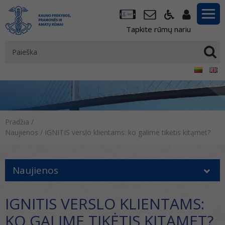
Tapkite rūmų nariu
Pradžia
/
Naujienos
/
IGNITIS verslo klientams: ko galime tikėtis kitąmet?
Naujienos
IGNITIS VERSLO KLIENTAMS:
KO GALIME TIKĖTIS KITĄMET?