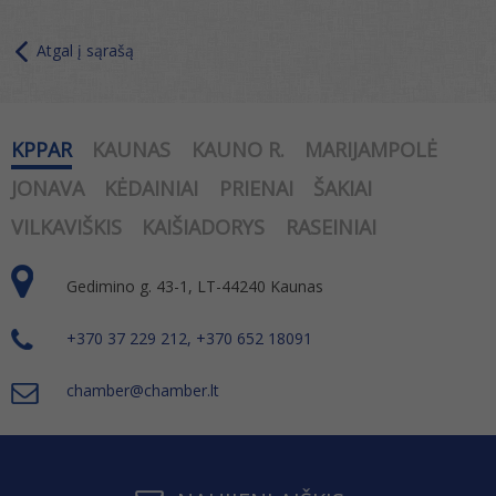
Atgal į sąrašą
KPPAR
KAUNAS
KAUNO R.
MARIJAMPOLĖ
JONAVA
KĖDAINIAI
PRIENAI
ŠAKIAI
VILKAVIŠKIS
KAIŠIADORYS
RASEINIAI
Gedimino g. 43-1, LT-44240 Kaunas
+370 37 229 212, +370 652 18091
chamber@chamber.lt