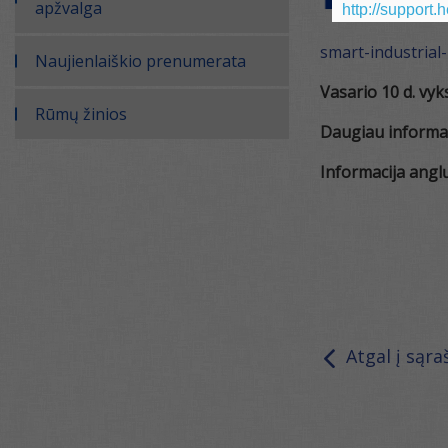
apžvalga
http://support.
smart-industrial
Naujienlaiškio prenumerata
Vasario 10 d. vy
Rūmų žinios
Daugiau informac
Informacija angl
Atgal į sąra