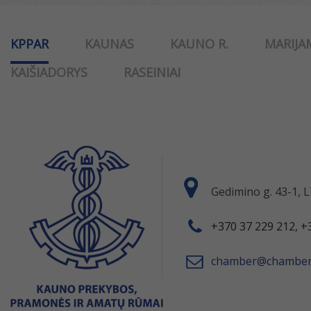
KPPAR
KAUNAS
KAUNO R.
MARIJA
KAIŠIADORYS
RASEINIAI
Gedimino g. 43-1,
+370 37 229 212, +
chamber@chamber.