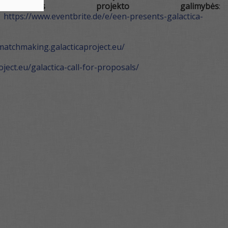
pristatytos projekto galimybės
:
https://www.eventbrite.de/e/een-presents-galactica-
/matchmaking.galacticaproject.eu/
oject.eu/galactica-call-for-proposals/