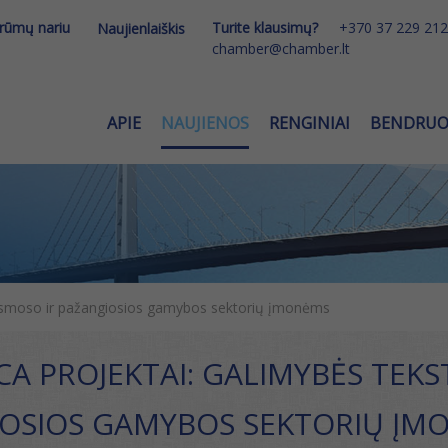
 rūmų nariu
Turite klausimų?
+370 37 229 212
Naujienlaiškis
chamber@chamber.lt
APIE
NAUJIENOS
RENGINIAI
BENDRU
kosmoso ir pažangiosios gamybos sektorių įmonėms
CA PROJEKTAI: GALIMYBĖS TEKS
OSIOS GAMYBOS SEKTORIŲ ĮM