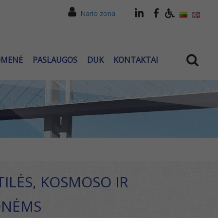
Nario zona
OMENĖ
PASLAUGOS
DUK
KONTAKTAI
TILĖS, KOSMOSO IR
ONĖMS