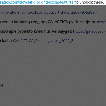
heateor.com/browser-blocking-social-features/
to unblock these.
-innovation-for-textileaerospace-tickets-226819652687
ks verslo kontaktų renginys GALACTICA platformoje
:
https:/
ijos apie projekto kvietimus bei sąlygas:
https://galacticapr
ų kalba:
GALACTICA_Project_News_2022_E
šą