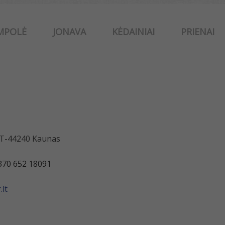
MPOLĖ
JONAVA
KĖDAINIAI
PRIENAI
 LT-44240 Kaunas
370 652 18091
lt