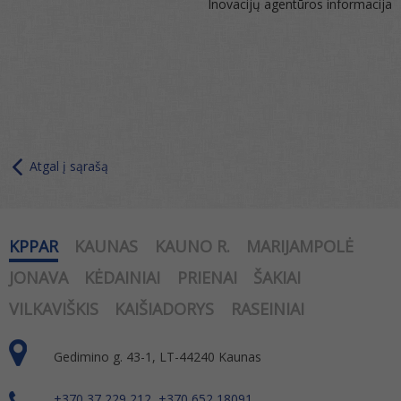
Inovacijų agentūros informacija
Atgal į sąrašą
KPPAR
KAUNAS
KAUNO R.
MARIJAMPOLĖ
JONAVA
KĖDAINIAI
PRIENAI
ŠAKIAI
VILKAVIŠKIS
KAIŠIADORYS
RASEINIAI
Gedimino g. 43-1, LT-44240 Kaunas
+370 37 229 212, +370 652 18091