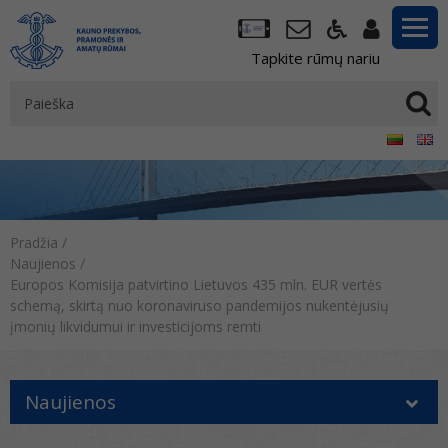
Tapkite rūmų nariu
Pradžia
/
Naujienos
/
Europos Komisija patvirtino Lietuvos 435 mln. EUR vertės
schemą, skirtą nuo koronaviruso pandemijos nukentėjusių
įmonių likvidumui ir investicijoms remti
Naujienos