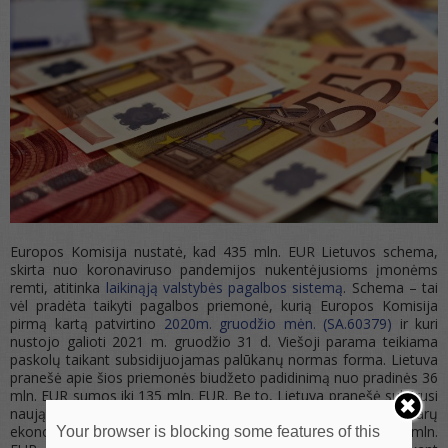
Europos Komisija nustatė, kad 435 mln. EUR Lietuvos schema,
skirta nuo koronaviruso pandemijos nukentėjusioms įmonėms
remti, atitinka
laikinąją valstybės pagalbos sistemą
. Schema – tai
vėl pradėta taikyti pagalbos priemonė, kurią Europos Komisija
pirmą kartą patvirtino
2020m. gruodžio mėn. (SA.60379)
ir kuri
nustojo galioti 2021 m. gruodžio 31 d. Viešoji parama teikiama
paskolų taikant subsidijuojamas palūkanų normas forma. Lietuva
pranešė apie šios priemonės biudžeto padidinimą nuo pradinės 36
mln. EUR sumos iki 135 mln. EUR. Be to, Lietuva pranešė sukūrusi
naują priemonę, kuria siekiama teikti paramą investicijoms į tvarų
ekonomikos atsigavimą ir kurios bendras biudžetas – 300 mln.
Your browser is blocking some features of this