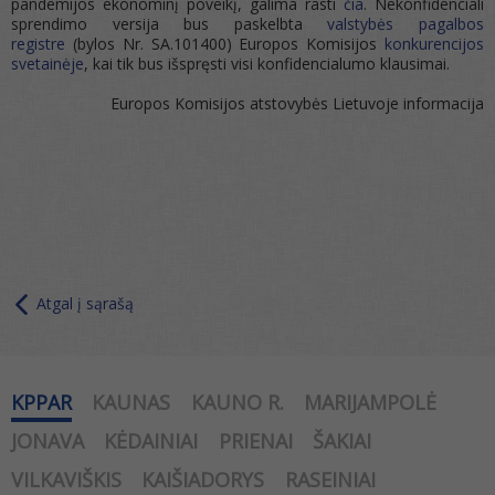
pandemijos ekonominį poveikį, galima rasti
čia
. Nekonfidenciali
sprendimo versija bus paskelbta
valstybės pagalbos
registre
(bylos Nr. SA.101400) Europos Komisijos
konkurencijos
svetainėje
, kai tik bus išspręsti visi konfidencialumo klausimai.
Europos Komisijos atstovybės Lietuvoje informacija
Atgal į sąrašą
KPPAR
KAUNAS
KAUNO R.
MARIJAMPOLĖ
JONAVA
KĖDAINIAI
PRIENAI
ŠAKIAI
VILKAVIŠKIS
KAIŠIADORYS
RASEINIAI