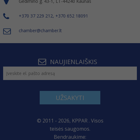
Gedimino g. 43-1, LT-44240 Kaunas
+370 37 229 212, +370 652 18091
chamber@chamber.lt
NAUJIENLAIŠKIS
UŽSAKYTI
© 2011 - 2026, KPPAR . Visos
teisės saugomos.
Bendraukime: