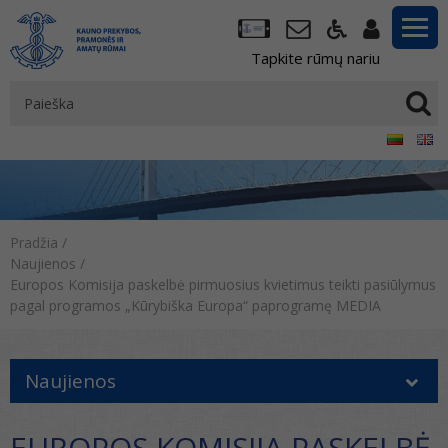
Tapkite rūmų nariu
Pradžia
/
Naujienos
/
Europos Komisija paskelbė pirmuosius kvietimus teikti pasiūlymus
pagal programos „Kūrybiška Europa“ paprogramę MEDIA
Naujienos
EUROPOS KOMISIJA PASKELBĖ