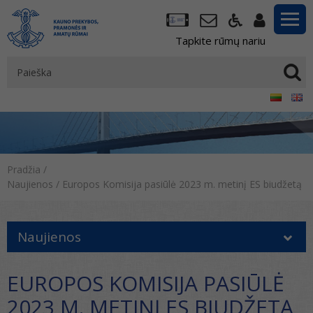
Tapkite rūmų nariu
Pradžia
/
Naujienos
/
Europos Komisija pasiūlė 2023 m. metinį ES biudžetą
Naujienos
EUROPOS KOMISIJA PASIŪLĖ
2023 M. METINĮ ES BIUDŽETĄ