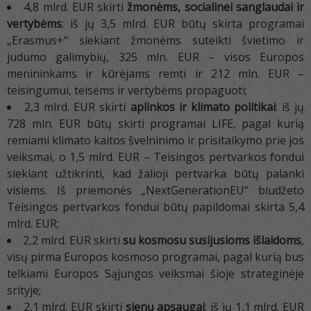
4,8 mlrd. EUR skirti
žmonėms, socialinei sanglaudai ir
vertybėms
: iš jų 3,5 mlrd. EUR būtų skirta programai
„Erasmus+“ siekiant žmonėms suteikti švietimo ir
judumo galimybių, 325 mln. EUR – visos Europos
menininkams ir kūrėjams remti ir 212 mln. EUR –
teisingumui, teisėms ir vertybėms propaguoti;
2,3 mlrd. EUR skirti
aplinkos ir klimato politikai
: iš jų
728 mln. EUR būtų skirti programai LIFE, pagal kurią
remiami klimato kaitos švelninimo ir prisitaikymo prie jos
veiksmai, o 1,5 mlrd. EUR – Teisingos pertvarkos fondui
siekiant užtikrinti, kad žalioji pertvarka būtų palanki
visiems. Iš priemonės „NextGenerationEU“ biudžeto
Teisingos pertvarkos fondui būtų papildomai skirta 5,4
mlrd. EUR;
2,2 mlrd. EUR skirti
su kosmosu susijusioms išlaidoms
,
visų pirma Europos kosmoso programai, pagal kurią bus
telkiami Europos Sąjungos veiksmai šioje strateginėje
srityje;
2,1 mlrd. EUR skirti
sienų apsaugai
: iš jų 1,1 mlrd. EUR