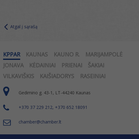
Atgal į sąrašą
KPPAR
KAUNAS
KAUNO R.
MARIJAMPOLĖ
JONAVA
KĖDAINIAI
PRIENAI
ŠAKIAI
VILKAVIŠKIS
KAIŠIADORYS
RASEINIAI
Gedimino g. 43-1, LT-44240 Kaunas
+370 37 229 212, +370 652 18091
chamber@chamber.lt