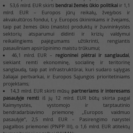
53,6 mlrd. EUR skirti
bendrai žemės ūkio politikai
ir 1,1
mlrd. EUR – Europos jūrų reikalų, žvejybos ir
akvakultūros fondui, t. y. Europos ūkininkams ir žvejams,
taip pat žemės ūkio (maisto) produktų ir žuvininkystės
sektorių atsparumui didinti ir krizių valdymui
reikalingiems pajėgumams užtikrinti, rengiantis
pasauliniam apsirūpinimo maistu trūkumui;
46,1 mlrd. EUR –
regioninei plėtrai ir sanglaudai
,
siekiant remti ekonominę, socialinę ir teritorinę
sanglaudą, taip pat infrastruktūrai, kuri sudaro sąlygas
žaliajai pertvarkai, ir Europos Sąjungos prioritetiniams
projektams;
14,3 mlrd. EUR skirti mūsų
partneriams ir interesams
pasaulyje remti
: iš jų 12 mlrd. EUR būtų skirta pagal
Kaimynystės, vystomojo ir tarptautinio
bendradarbiavimo priemonę „Europos vaidmuo
pasaulyje“, 2,5 mlrd. EUR – Pasirengimo narystei
pagalbos priemonei (PNPP III), o 1,6 mlrd. EUR atitektų