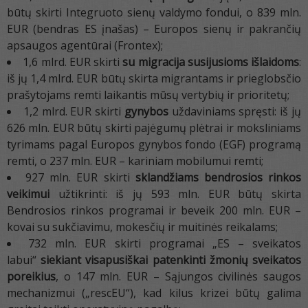
būtų skirti Integruoto sienų valdymo fondui, o 839 mln.
EUR (bendras ES įnašas) – Europos sienų ir pakrančių
apsaugos agentūrai (Frontex);
1,6 mlrd. EUR skirti
su migracija susijusioms išlaidoms
:
iš jų 1,4 mlrd. EUR būtų skirta migrantams ir prieglobsčio
prašytojams remti laikantis mūsų vertybių ir prioritetų;
1,2 mlrd. EUR skirti
gynybos
uždaviniams spręsti: iš jų
626 mln. EUR būtų skirti pajėgumų plėtrai ir moksliniams
tyrimams pagal Europos gynybos fondo (EGF) programą
remti, o 237 mln. EUR – kariniam mobilumui remti;
927 mln. EUR skirti
sklandžiams bendrosios rinkos
veikimui
užtikrinti: iš jų 593 mln. EUR būtų skirta
Bendrosios rinkos programai ir beveik 200 mln. EUR –
kovai su sukčiavimu, mokesčių ir muitinės reikalams;
732 mln. EUR skirti programai „ES – sveikatos
labui“
siekiant visapusiškai patenkinti žmonių
sveikatos
poreikius
, o 147 mln. EUR – Sąjungos civilinės saugos
mechanizmui („rescEU“), kad kilus krizei būtų galima