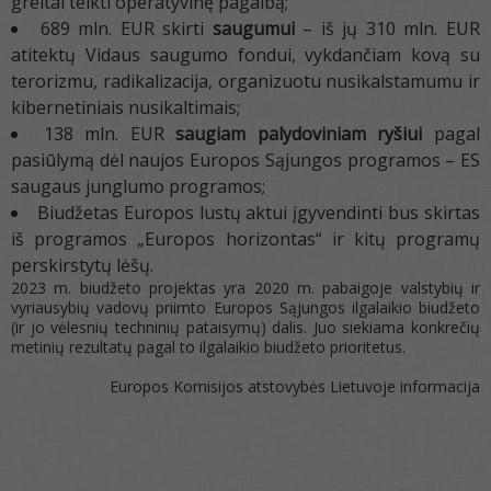
greitai teikti operatyvinę pagalbą;
689 mln. EUR skirti
saugumui
– iš jų 310 mln. EUR
atitektų Vidaus saugumo fondui, vykdančiam kovą su
terorizmu, radikalizacija, organizuotu nusikalstamumu ir
kibernetiniais nusikaltimais;
138 mln. EUR
saugiam palydoviniam ryšiui
pagal
pasiūlymą dėl naujos Europos Sąjungos programos – ES
saugaus junglumo programos;
Biudžetas Europos lustų aktui įgyvendinti bus skirtas
iš programos „Europos horizontas“ ir kitų programų
perskirstytų lėšų.
2023 m. biudžeto projektas yra 2020 m. pabaigoje valstybių ir
vyriausybių vadovų priimto Europos Sąjungos ilgalaikio biudžeto
(ir jo vėlesnių techninių pataisymų) dalis. Juo siekiama konkrečių
metinių rezultatų pagal to ilgalaikio biudžeto prioritetus.
Europos Komisijos atstovybės Lietuvoje informacija