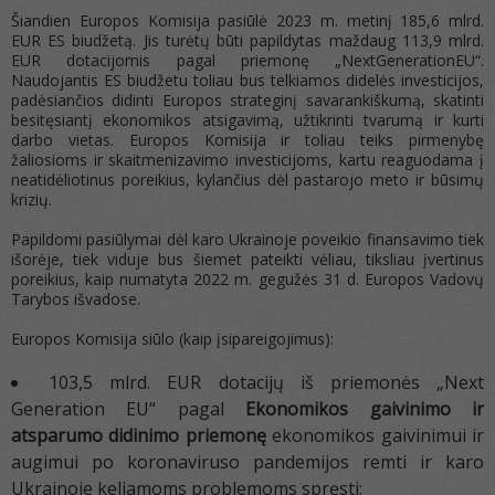
Šiandien Europos Komisija pasiūlė 2023 m. metinį 185,6 mlrd.
EUR ES biudžetą. Jis turėtų būti papildytas maždaug 113,9 mlrd.
EUR dotacijomis pagal priemonę „NextGenerationEU“.
Naudojantis ES biudžetu toliau bus telkiamos didelės investicijos,
padėsiančios didinti Europos strateginį savarankiškumą, skatinti
besitęsiantį ekonomikos atsigavimą, užtikrinti tvarumą ir kurti
darbo vietas. Europos Komisija ir toliau teiks pirmenybę
žaliosioms ir skaitmenizavimo investicijoms, kartu reaguodama į
neatidėliotinus poreikius, kylančius dėl pastarojo meto ir būsimų
krizių.
Papildomi pasiūlymai dėl karo Ukrainoje poveikio finansavimo tiek
išorėje, tiek viduje bus šiemet pateikti vėliau, tiksliau įvertinus
poreikius, kaip numatyta 2022 m. gegužės 31 d. Europos Vadovų
Tarybos išvadose.
Europos Komisija siūlo (kaip įsipareigojimus):
103,5 mlrd. EUR dotacijų iš priemonės „Next
Generation EU“ pagal
Ekonomikos gaivinimo ir
atsparumo didinimo priemonę
ekonomikos gaivinimui ir
augimui po koronaviruso pandemijos remti ir karo
Ukrainoje keliamoms problemoms spręsti;