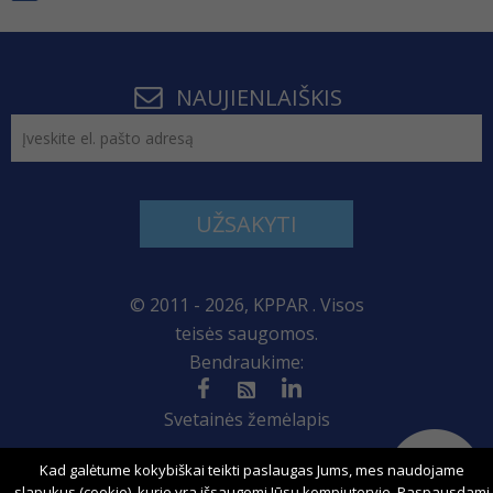
NAUJIENLAIŠKIS
UŽSAKYTI
© 2011 - 2026, KPPAR . Visos
teisės saugomos.
Bendraukime:
Svetainės žemėlapis
Kad galėtume kokybiškai teikti paslaugas Jums, mes naudojame
slapukus (cookie), kurie yra išsaugomi Jūsų kompiuteryje. Paspausdami