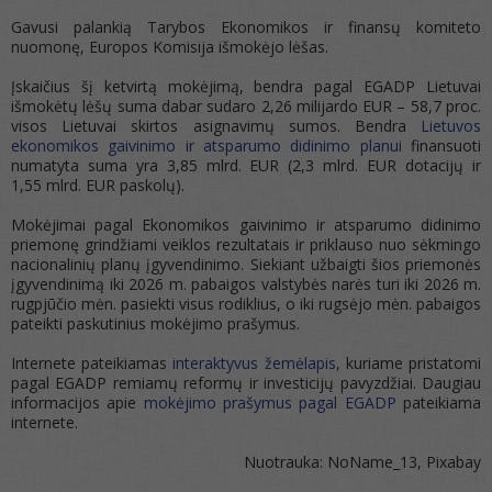
Gavusi palankią Tarybos Ekonomikos ir finansų komiteto
nuomonę, Europos Komisija išmokėjo lėšas.
Įskaičius šį ketvirtą mokėjimą, bendra pagal EGADP Lietuvai
išmokėtų lėšų suma dabar sudaro 2,26 milijardo EUR – 58,7 proc.
visos Lietuvai skirtos asignavimų sumos. Bendra
Lietuvos
ekonomikos gaivinimo ir atsparumo didinimo planui
finansuoti
numatyta suma yra 3,85 mlrd. EUR (2,3 mlrd. EUR dotacijų ir
1,55 mlrd. EUR paskolų).
Mokėjimai pagal Ekonomikos gaivinimo ir atsparumo didinimo
priemonę grindžiami veiklos rezultatais ir priklauso nuo sėkmingo
nacionalinių planų įgyvendinimo. Siekiant užbaigti šios priemonės
įgyvendinimą iki 2026 m. pabaigos valstybės narės turi iki 2026 m.
rugpjūčio mėn. pasiekti visus rodiklius, o iki rugsėjo mėn. pabaigos
pateikti paskutinius mokėjimo prašymus.
Internete pateikiamas
interaktyvus žemėlapis
, kuriame pristatomi
pagal EGADP remiamų reformų ir investicijų pavyzdžiai. Daugiau
informacijos apie
mokėjimo prašymus pagal EGADP
pateikiama
internete.
Nuotrauka: NoName_13, Pixabay