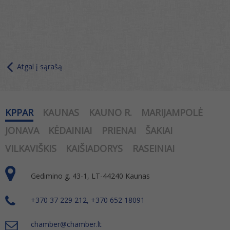
Atgal į sąrašą
KPPAR
KAUNAS
KAUNO R.
MARIJAMPOLĖ
JONAVA
KĖDAINIAI
PRIENAI
ŠAKIAI
VILKAVIŠKIS
KAIŠIADORYS
RASEINIAI
Gedimino g. 43-1, LT-44240 Kaunas
+370 37 229 212, +370 652 18091
chamber@chamber.lt