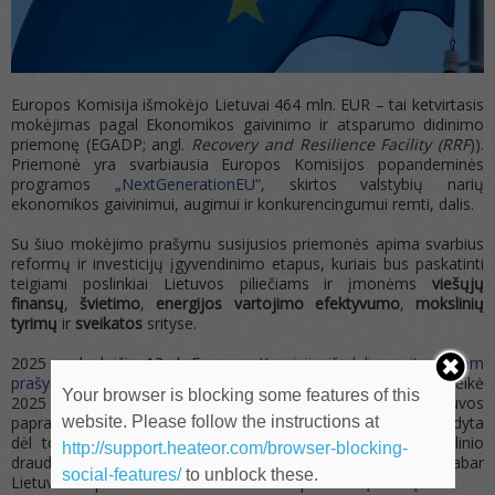
Europos Komisija išmokėjo Lietuvai 464 mln. EUR – tai ketvirtasis
mokėjimas pagal Ekonomikos gaivinimo ir atsparumo didinimo
priemonę (EGADP; angl.
Recovery and Resilience Facility (RRF
)).
Priemonė yra svarbiausia Europos Komisijos popandeminės
programos
„NextGenerationEU“
, skirtos valstybių narių
ekonomikos gaivinimui, augimui ir konkurencingumui remti, dalis.
Su šiuo mokėjimo prašymu susijusios priemonės apima svarbius
reformų ir investicijų įgyvendinimo etapus, kuriais bus paskatinti
teigiami poslinkiai Lietuvos piliečiams ir įmonėms
viešųjų
finansų
,
švietimo
,
energijos
vartojimo efektyvumo
,
mokslinių
tyrimų
ir
sveikatos
srityse.
2025 m. lapkričio 13 d.
Europos Komisija iš dalies pritarė šiam
prašymui
. Mokėjimo prašymą Lietuva Europos Komisijai pateikė
Your browser is blocking some features of this
2025 m. rugpjūčio 4 d. Iš daugiau kaip 514,5 mln. EUR Lietuvos
website. Please follow the instructions at
paprašytos sumos maždaug 59 mln. EUR suma buvo sustabdyta
dėl to, kad su gyventojų pajamų apmokestinimu ir socialinio
http://support.heateor.com/browser-blocking-
draudimo įmokomis susijęs rodiklis pasiektas iš dalies. Dabar
social-features/
to unblock these.
Lietuva turi per šešis mėnesius tinkamai pasiekti šį rodiklį.