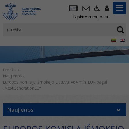
Tapkite rūmų nariu
Pradžia
/
Naujienos
/
Europos Komisija išmokėjo Lietuvai 464 mln. EUR pagal
„NextGenerationEU“
Naujienos
EUROPOS KOMISIJA IŠMOKĖJO