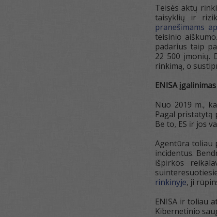
Teisės aktų rink
taisyklių ir ri
pranešimams api
teisinio aiškumo
padarius taip pa
22 500 įmonių. D
rinkimą, o susti
ENISA įgalinimas
Nuo 2019 m., ka
Pagal pristatytą
Be to, ES ir jos 
Agentūra toliau 
incidentus. Ben
išpirkos reika
suinteresuoties
rinkinyje
, ji rūp
ENISA ir toliau 
Kibernetinio sau