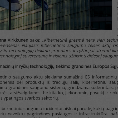
na Virkkunen
sakė:
„Kibernetinė grėsmė nėra vien technin
yvensenai. Naujasis Kibernetinio saugumo teisės aktų r
yšių technologijų tiekimo grandines ir ryžtingai atremti ki
hnologinį suverenumą ir visiems užtikrinti didesnį saugum
acinių ir ryšių technologijų tiekimo grandinės Europos Sąj
tinio saugumo aktu siekiama sumažinti ES informacinių ir
onėmis dėl produktų iš trečiųjų šalių kibernetiniu sau
kimo grandinės saugumo sistema, grindžiama suderintais, pro
arės, atsižvelgdamos, be kita ko, į ekonominį poveikį ir rink
 ypatingos svarbos sektorių.
bernetinio saugumo incidentai aiškiai parodė, kokią pagrindi
urių neveiktų pagrindinės paslaugos ir infrastruktūra, p