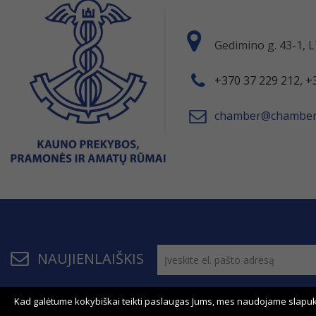
Gedimino g. 43-1,
+370 37 229 212, +
chamber@chamber.
NAUJIENLAIŠKIS
Kad galėtume kokybiškai teikti paslaugas Jums, mes naudojame slapuk
© 2011 - 2026, KPPAR . Visos teisės saugomos.
Bendrau