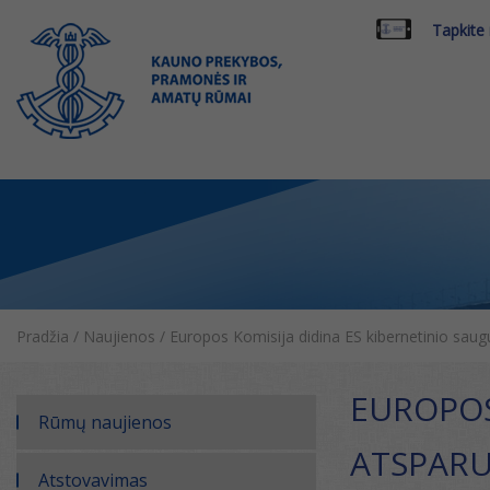
Tapkite
Pradžia
/
Naujienos
/
Europos Komisija didina ES kibernetinio sau
EUROPOS
Rūmų naujienos
ATSPARU
Atstovavimas