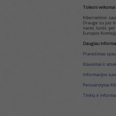
Tolesni veiksmai
Kibernetinio sa
Drauge su juo bu
narės turės per
Europos Komisija
Daugiau informa
Pranešimas spau
Klausimai ir ats
Informacijos suv
Persvarstytas Ki
Tinklų ir inform