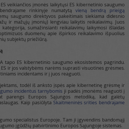
d ES veikiančios įmonės laikytųsi ES kibernetinio saugumo
es bendrajame rinkinyje numatytą
vieną bendrą prieigą
istemų saugumo direktyvos pakeitimais siekiama didesnio
žų ir mažųjų įmonių) lengviau laikytis reikalavimų. Juos
kategorija, sumažinsianti reikalavimų laikymosi išlaidas
, optimizuos duomenų apie išpirkos reikalavimo išpuolius
ių subjektų priežiūrą.
mą
SA tapo ES kibernetinio saugumo ekosistemos pagrindu.
 ES ir jos valstybėms narėms suprasti visuotines grėsmes.
iniams incidentams ir į juos reaguoti.
ektams, todėl iš anksto įspės apie kibernetinę grėsmę ir
ugumo incidentus tarnybomis
ji padės įmonėms reaguoti į
p pat parengs Europos Sąjungos metodiką, kad galėtų
slaugas. Kaip pasiūlyta
Skaitmeninės srities bendrajame
augumo specialistus Europoje. Tam ji įgyvendins bandomąjį
augumo įgūdžių patvirtinimo Europos Sąjungoje sistemas.