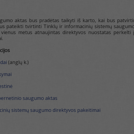
ugumo aktas bus pradėtas taikyti iš karto, kai bus patvi
s pateikti tvirtinti Tinklų ir informacinių sistemų saugum
 vienus metus atnaujintas direktyvos nuostatas perkelti 
i.
cijos
dai
(anglų k.)
akymai
estinė
bernetinio saugumo aktas
acinių sistemų saugumo direktyvos pakeitimai