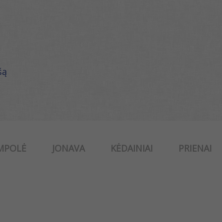
šą
MPOLĖ
JONAVA
KĖDAINIAI
PRIENAI