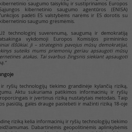
kibernetinio saugumo taisyklių ir sustiprinamos Europos
Sąjungos kibernetinio saugumo agentūros (ENISA)
funkcijos padėti ES valstybėms narėms ir ES dorotis su
kibernetinio saugumo grėsmėmis.
Už technologinį suverenumą, saugumą ir demokratiją
atsakinga vykdomoji Europos Komisijos pirmininko
iai iššūkiai. Ji – strateginis pavojus mūsų demokratijai,
inkinys suteiks mums priemonių geriau apsaugoti mūsų
bernetines atakas. Tai svarbus žingsnis siekiant apsaugoti
ą.“
ungoje
 ryšių technologijų tiekimo grandinėje kylančią riziką,
gumu. Aktu sukuriama patikimos informacinių ir ryšių
porcingais ir įvertinus riziką nustatytais metodais. Taip
os pasiūlą, galės drauge pastebėti ir mažinti riziką 18-oje
nę riziką kelia informacinių ir ryšių technologijų tiekimo
ažeidžiamumas. Dabartinėmis geopolitinėmis aplinkybėmis