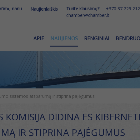
 rūmų nariu
Turite klausimų?
+370 37 229 212
Naujienlaiškis
chamber@chamber.lt
APIE
NAUJIENOS
RENGINIAI
BENDRU
gumo sistemos atsparumą ir stiprina pajėgumus
 KOMISIJA DIDINA ES KIBERNE
MĄ IR STIPRINA PAJĖGUMUS