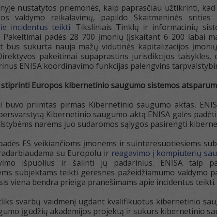
inyje nustatytos priemonės, kaip paprasčiau užtikrinti, ka
zikos valdymo reikalavimų, papildo Skaitmeninės sriti
e incidentus teikti
. Tiksliniais Tinklų ir informacinių s
. Pakeitimai padės 28 700 įmonių (įskaitant 6 200 labai ma
t bus sukurta nauja mažų vidutinės kapitalizacijos įmonių 
irektyvos pakeitimai supaprastins jurisdikcijos taisykles
prinus ENISA koordinavimo funkcijas palengvins tarpvalstybin
 stiprinti Europos kibernetinio saugumo sistemos atsparu
i buvo priimtas pirmas Kibernetinio saugumo aktas, ENI
 persvarstytą Kibernetinio saugumo aktą ENISA galės padėti
valstybėms narėms juo sudaromos sąlygos pasirengti kibernet
padės ES veikiančioms įmonėms ir suinteresuotiesiems subj
dradarbiaudama su Europolu ir
reagavimo į kompiuterių sa
lavimo išpuolius ir šalinti jų padarinius. ENISA tai
iems subjektams teikti geresnes pažeidžiamumo valdymo pa
insis viena bendra prieiga pranešimams apie incidentus teikti.
atliks svarbų vaidmenį ugdant kvalifikuotus kibernetinio s
gumo įgūdžių akademijos projektą ir sukurs kibernetinio s