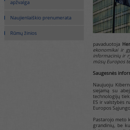
apžvalga
Naujienlaiškio prenumerata
Rūmų žinios
pavaduotoja
Hen
ekonomikai ir g
informacinių ir r
mūsų Europos tec
Saugesnės inform
Naujuoju Kiberne
siejamą su abej
technologijų tie
ES ir valstybės n
Europos Sąjungos
Pastarojo meto ki
grandinių, be k