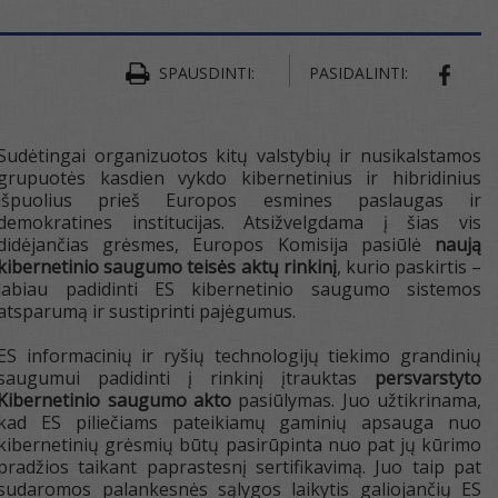
SPAUSDINTI:
PASIDALINTI:
SHAR
Sudėtingai organizuotos kitų valstybių ir nusikalstamos
grupuotės kasdien vykdo kibernetinius ir hibridinius
išpuolius prieš Europos esmines paslaugas ir
demokratines institucijas. Atsižvelgdama į šias vis
didėjančias grėsmes, Europos Komisija pasiūlė
naują
kibernetinio saugumo teisės aktų rinkinį
, kurio paskirtis –
labiau padidinti ES kibernetinio saugumo sistemos
atsparumą ir sustiprinti pajėgumus.
ES informacinių ir ryšių technologijų tiekimo grandinių
saugumui padidinti į rinkinį įtrauktas
persvarstyto
Kibernetinio saugumo akto
pasiūlymas. Juo užtikrinama,
kad ES piliečiams pateikiamų gaminių apsauga nuo
kibernetinių grėsmių būtų pasirūpinta nuo pat jų kūrimo
pradžios taikant paprastesnį sertifikavimą. Juo taip pat
sudaromos palankesnės sąlygos laikytis galiojančių ES