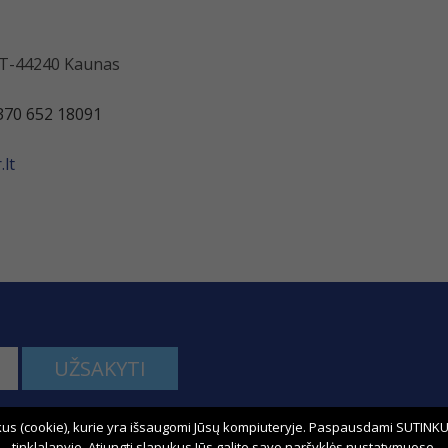
 LT-44240 Kaunas
370 652 18091
lt
UŽSAKYTI
us (cookie), kurie yra išsaugomi Jūsų kompiuteryje. Paspausdami SUTINKU,
kime:
tinklalapyje. Atjungti slapukus Jūs galite savo naršyklės nustatymuose.