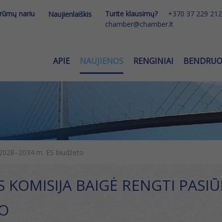
 rūmų nariu
Turite klausimų?
+370 37 229 212
Naujienlaiškis
chamber@chamber.lt
APIE
NAUJIENOS
RENGINIAI
BENDRU
 2028–2034 m. ES biudžeto
 KOMISIJA BAIGĖ RENGTI PASIŪ
O