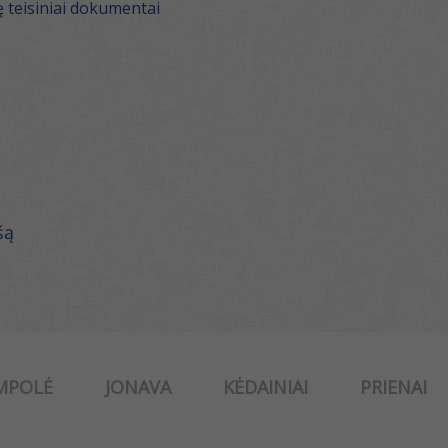
ę teisiniai dokumentai
šą
MPOLĖ
JONAVA
KĖDAINIAI
PRIENAI