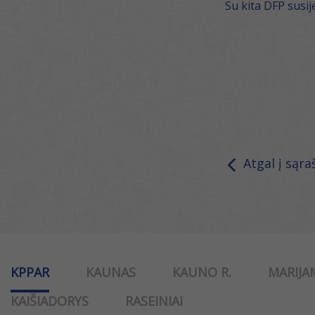
Su kita DFP susij
Atgal į sąra
KPPAR
KAUNAS
KAUNO R.
MARIJA
KAIŠIADORYS
RASEINIAI