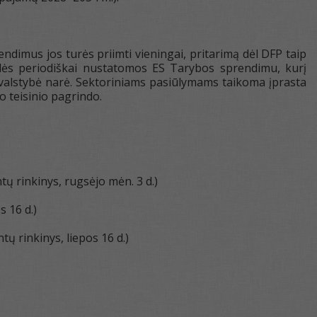
ndimus jos turės priimti vieningai, pritarimą dėl DFP taip
klės periodiškai nustatomos ES Tarybos sprendimu, kurį
a valstybė narė. Sektoriniams pasiūlymams taikoma įprasta
 teisinio pagrindo.
 rinkinys, rugsėjo mėn. 3 d.)
 16 d.)
 rinkinys, liepos 16 d.)