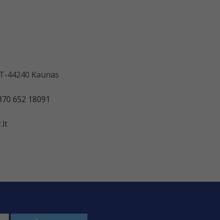
 LT-44240 Kaunas
370 652 18091
lt