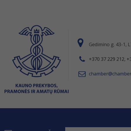
Gedimino g. 43-1,
+370 37 229 212, +
chamber@chamber.