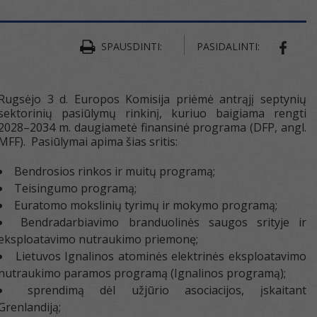
SPAUSDINTI:
PASIDALINTI:
SHAR
Rugsėjo 3 d. Europos Komisija priėmė antrąjį septynių
sektorinių pasiūlymų rinkinį, kuriuo baigiama rengti
2028–2034 m. daugiametė finansinė programa (DFP, angl.
MFF). Pasiūlymai apima šias sritis:
Bendrosios rinkos ir muitų programą;
Teisingumo programą;
Euratomo mokslinių tyrimų ir mokymo programą;
Bendradarbiavimo branduolinės saugos srityje ir
eksploatavimo nutraukimo priemonę;
Lietuvos Ignalinos atominės elektrinės eksploatavimo
nutraukimo paramos programą (Ignalinos programą);
sprendimą dėl užjūrio asociacijos, įskaitant
Grenlandiją;