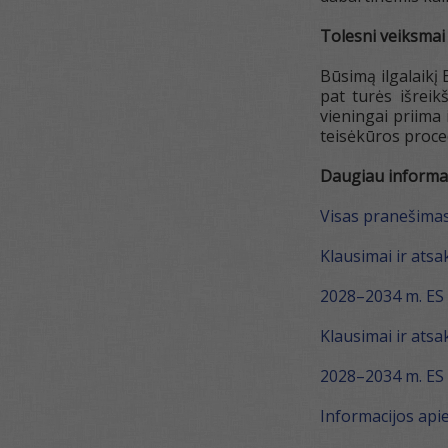
Tolesni veiksmai
Būsimą ilgalaikį 
pat turės išrei
vieningai priima
teisėkūros proce
Daugiau informa
Visas pranešima
Klausimai ir ats
2028–2034 m. ES i
Klausimai ir ats
2028–2034 m. ES 
Informacijos api