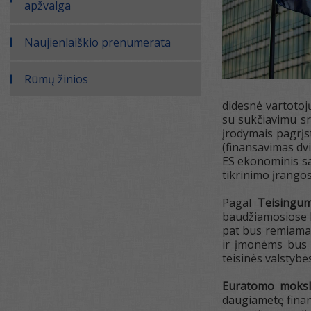
apžvalga
Naujienlaiškio prenumerata
Rūmų žinios
didesnė vartotoj
su sukčiavimu sri
įrodymais pagrįs
(finansavimas dvi
ES ekonominis s
tikrinimo įrango
Pagal
Teisingu
baudžiamosiose by
pat bus remiama 
ir įmonėms bus 
teisinės valstybė
Euratomo moksl
daugiametę finan