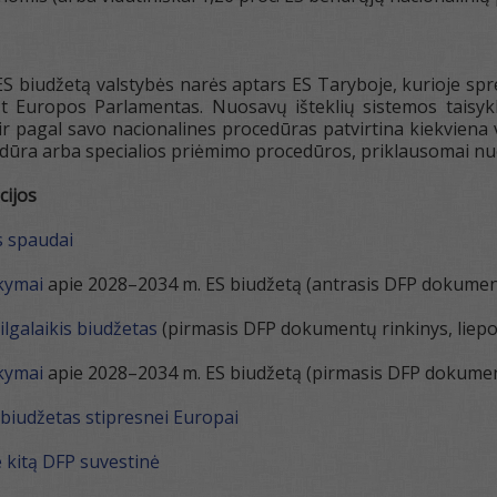
ES biudžetą valstybės narės aptars ES Taryboje, kurioje spre
kšt Europos Parlamentas. Nuosavų išteklių sistemos taisy
 ir pagal savo nacionalines procedūras patvirtina kiekvien
dūra arba specialios priėmimo procedūros, priklausomai nuo
cijos
s spaudai
akymai
apie 2028–2034 m. ES biudžetą (antrasis DFP dokumentų
lgalaikis biudžetas
(pirmasis DFP dokumentų rinkinys, liepos
akymai
apie 2028–2034 m. ES biudžetą (pirmasis DFP dokumentų
biudžetas stipresnei Europai
e kitą DFP suvestinė