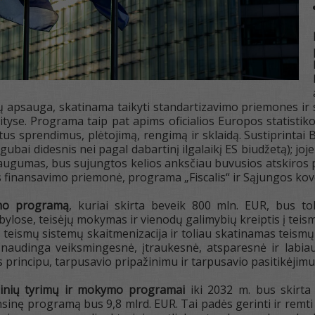
ų apsauga, skatinama taikyti standartizavimo priemones ir
tyse. Programa taip pat apims oficialios Europos statistikos
tus sprendimus, plėtojimą, rengimą ir sklaidą. Sustiprintai
gubai didesnis nei pagal dabartinį ilgalaikį ES biudžetą); joj
augumas, bus sujungtos kelios anksčiau buvusios atskiros
s finansavimo priemonė, programa „Fiscalis“ ir Sąjungos ko
mo programą
, kuriai skirta beveik 800 mln. EUR, bus to
lose, teisėjų mokymas ir vienodų galimybių kreiptis į teismą
teismų sistemų skaitmenizacija ir toliau skatinamas teism
naudinga veiksmingesnė, įtraukesnė, atsparesnė ir labia
s principu, tarpusavio pripažinimu ir tarpusavio pasitikėjimu
inių tyrimų ir mokymo programai
iki 2032 m. bus skirta
sinę programą bus 9,8 mlrd. EUR. Tai padės gerinti ir remt