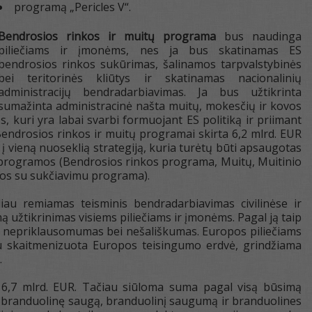
programą „Pericles V“.
Bendrosios rinkos ir muitų programa
bus naudinga
piliečiams ir įmonėms, nes ja bus skatinamas ES
bendrosios rinkos sukūrimas, šalinamos tarpvalstybinės
bei teritorinės kliūtys ir skatinamas nacionalinių
administracijų bendradarbiavimas. Ja bus užtikrinta
 sumažinta administracinė našta muitų, mokesčių ir kovos
, kuri yra labai svarbi formuojant ES politiką ir priimant
 Bendrosios rinkos ir muitų programai skirta 6,2 mlrd. EUR
e į vieną nuoseklią strategiją, kuria turėtų būti apsaugotas
 programos (Bendrosios rinkos programa, Muitų, Muitinio
vos su sukčiavimu programa).
liau remiamas teisminis bendradarbiavimas civilinėse ir
 užtikrinimas visiems piliečiams ir įmonėms. Pagal ją taip
ų nepriklausomumas bei nešališkumas. Europos piliečiams
u skaitmenizuota Europos teisingumo erdvė, grindžiama
.
 6,7 mlrd. EUR. Tačiau siūloma suma pagal visą būsimą
i branduolinę saugą, branduolinį saugumą ir branduolines