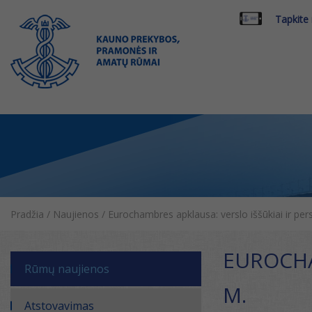
Tapkite
Pradžia
/
Naujienos
/
Eurochambres apklausa: verslo iššūkiai ir pe
EUROCHA
Rūmų naujienos
M.
Atstovavimas