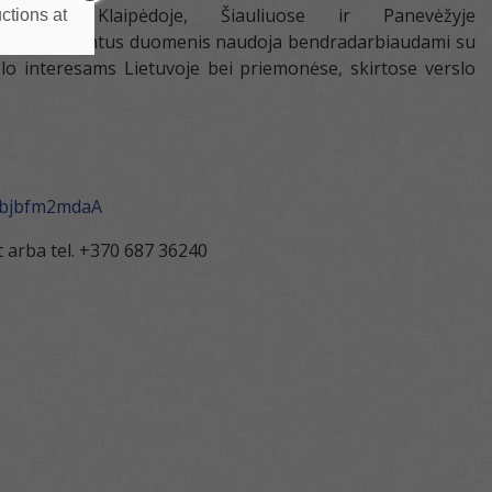
Kaune, Klaipėdoje, Šiauliuose ir Panevėžyje
ctions at
apibendrintus duomenis naudoja bendradarbiaudami su
slo interesams Lietuvoje bei priemonėse, skirtose verslo
2Bbjbfm2mdaA
 arba tel. +370 687 36240