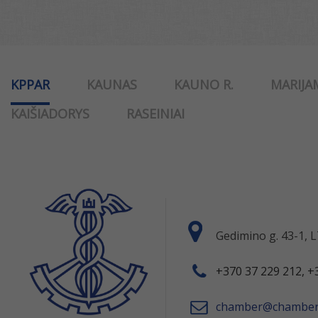
KPPAR
KAUNAS
KAUNO R.
MARIJA
KAIŠIADORYS
RASEINIAI
Gedimino g. 43-1,
+370 37 229 212, +
chamber@chamber.