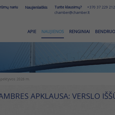
 rūmų nariu
Turite klausimų?
+370 37 229 212
Naujienlaiškis
chamber@chamber.lt
APIE
NAUJIENOS
RENGINIAI
BENDRU
rspektyvos 2026 m.
MBRES APKLAUSA: VERSLO IŠŠŪ