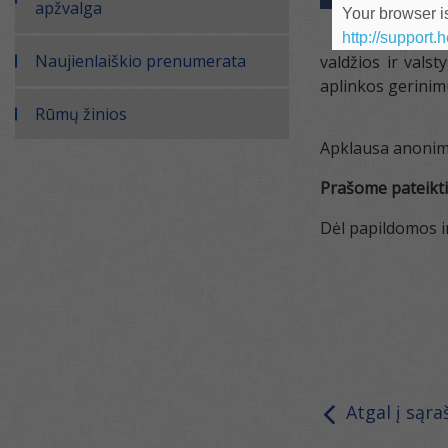
apžvalga
Your browser is
http://support.
Naujienlaiškio prenumerata
valdžios ir vals
aplinkos gerinimu
Rūmų žinios
Apklausa anonim
Prašome pateikti 
Dėl papildomos i
Atgal į sąra