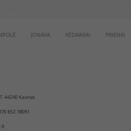
MPOLĖ
JONAVA
KĖDAINIAI
PRIENAI
 LT-44240 Kaunas
370 652 18091
lt