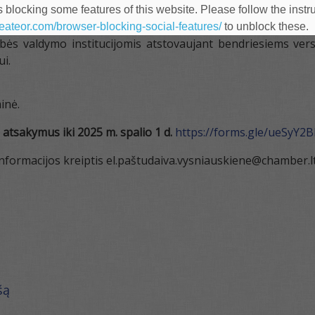
 blocking some features of this website. Please follow the instru
heateor.com/browser-blocking-social-features/
to unblock these.
tybės valdymo institucijomis atstovaujant bendriesiems ver
i.
inė.
atsakymus iki 2025 m. spalio 1 d.
https://forms.gle/ueSyY
nformacijos kreiptis el.paštudaiva.vysniauskiene@chamber.lt
šą