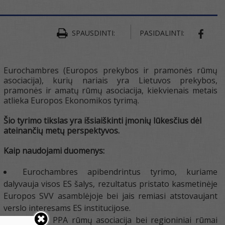
SPAUSDINTI:
PASIDALINTI:
SHAR
Eurochambres (Europos prekybos ir pramonės rūmų
asociacija), kurių nariais yra Lietuvos prekybos,
pramonės ir amatų rūmų asociacija, kiekvienais metais
atlieka Europos Ekonomikos tyrimą.
Šio tyrimo tikslas yra išsiaiškinti įmonių lūkesčius dėl
ateinančių metų perspektyvos.
Kaip naudojami duomenys:
Eurochambres apibendrintus tyrimo, kuriame
dalyvauja visos ES šalys, rezultatus pristato kasmetinėje
Europos SVV asamblėjoje bei jais remiasi atstovaujant
verslo interesams ES institucijose.
Lietuvos PPA rūmų asociacija bei regioniniai rūmai