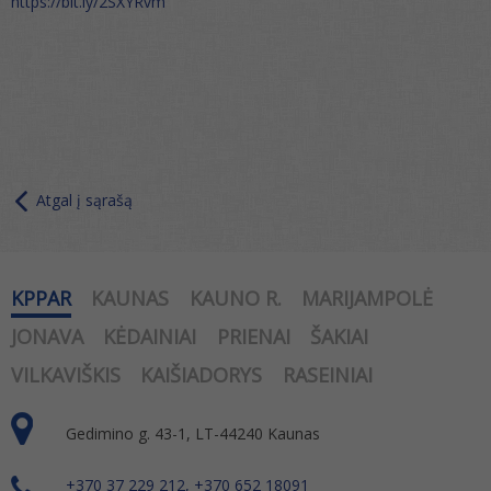
https://bit.ly/2SXYRvm
Atgal į sąrašą
KPPAR
KAUNAS
KAUNO R.
MARIJAMPOLĖ
JONAVA
KĖDAINIAI
PRIENAI
ŠAKIAI
VILKAVIŠKIS
KAIŠIADORYS
RASEINIAI
Gedimino g. 43-1, LT-44240 Kaunas
+370 37 229 212, +370 652 18091