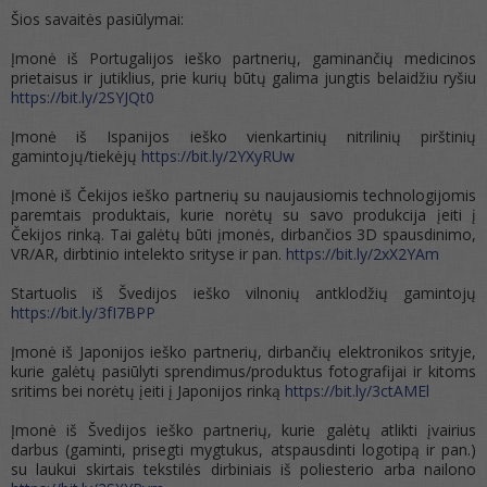
Šios savaitės pasiūlymai:
Įmonė iš Portugalijos ieško partnerių, gaminančių medicinos
prietaisus ir jutiklius, prie kurių būtų galima jungtis belaidžiu ryšiu
https://bit.ly/2SYJQt0
Įmonė iš Ispanijos ieško vienkartinių nitrilinių pirštinių
gamintojų/tiekėjų
https://bit.ly/2YXyRUw
Įmonė iš Čekijos ieško partnerių su naujausiomis technologijomis
paremtais produktais, kurie norėtų su savo produkcija įeiti į
Čekijos rinką. Tai galėtų būti įmonės, dirbančios 3D spausdinimo,
VR/AR, dirbtinio intelekto srityse ir pan.
https://bit.ly/2xX2YAm
Startuolis iš Švedijos ieško vilnonių antklodžių gamintojų
https://bit.ly/3fI7BPP
Įmonė iš Japonijos ieško partnerių, dirbančių elektronikos srityje,
kurie galėtų pasiūlyti sprendimus/produktus fotografijai ir kitoms
sritims bei norėtų įeiti į Japonijos rinką
https://bit.ly/3ctAMEl
Įmonė iš Švedijos ieško partnerių, kurie galėtų atlikti įvairius
darbus (gaminti, prisegti mygtukus, atspausdinti logotipą ir pan.)
su laukui skirtais tekstilės dirbiniais iš poliesterio arba nailono