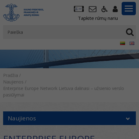
Tapkite rūmų nariu
Pradžia
/
Naujienos
/
Enterprise Europe Network Lietuva dalinasi – užsienio verslo
pasiūlymai
Naujienos
ENTERPRISE EUROPE