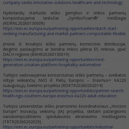
company-seeks-innovative-solutions-healthcare-and-technology
Nyderlandų startuolis ieško gamybos ir rinkos partnerių
kompostuojamai lanksčiai „SymbioFoam®“ medžiagai
(RDRNL20260130009)
https://een.ec.europa.eu/partnering-opportunities/dutch-start-
seeking-manufacturing-and-market-partners-compostable-flexible
Įmonė iš Kroatijos ieško partnerių komercinei distribucijai,
diegimo paslaugoms ar bendrai rinkos plėtrai ES rinkose, ypač
DACH regione (BRHR20260130019)
https://een.ec.europa.eu/partnering-opportunities/next-
generation-croatian-platform-hospitality-automation
Turkijos vadovaujamas konsorciumas ieško partnerių – sveikatos
srityje veikiančių NVO iš Pietų Europos – Erasmus+ KA220
suaugusiųjų švietimo projektui (RDRTR20260202014)
https://een.ec.europa.eu/partnering-opportunities/partner-search-
health-ngo-southern-europe-erasmus-ka220-adult-education
Turkijos universitetas ieško pramoninio koordinatoriaus „Horizon
Europe“ Inovacijų veiksmų (IA) projektui, skirtam pažangioms
nanokompozitinėms spinduliuotės ekranavimo medžiagoms
(TRTR20260202029)
https://een.ec.europa.eu/partnering-opportunities/industrial-