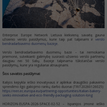
Enterprise Europe Network Lietuva kiekvieną savaitę gauna
užsienio verslo pasiūlymus, kurie taip pat talpinami ir
verslo
bendradarbiavimo duomenų bazėje
.
Verslo bendradarbiavimo duomenų bazė – tai nemokama
priemonė, suteikianti galimybę susirasti užsienio verslo partnerių
daugiau nei 50 šalių. Bazėje talpinama tūkstančiai verslo
pasiūlymų, kurie yra reguliariai atnaujinami.
Šios savaitės pasiūlymai:
Italijos kepykla ieško inovatyvaus ir aplinkai draugiško pakavimo
sprendimo ilgo galiojimo rankų darbo duonai (TRIT20260126025)
https://een.ec.europa.eu/partnering-opportunities/italian-bakery-
seeks-innovative-and-eco-friendly-packaging-solution-long
HORIZON-EUSPA-2026-SPACE-02-52 – Ispanijos įmonė ieško