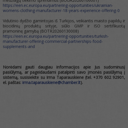
medžiagų tiekimo sprendimus (BOUA20260106001)
https://een.ec.europa.eu/partnering-opportunities/ukrainian-
womens-clothing-manufacturer-18-years-experience-offering-0
Vidutinio dydžio gamintojas iš Turkijos, veikiantis maisto papildų ir
biocidinių produktų srityje, siūlo GMP ir ISO sertifikuotą
pramoninę gamybą (BOTR20260130008)
https://een.ec.europa.eu/partnering-opportunities/turkish-
manufacturer-offering-commercial-partnerships-food-
supplements-and
Norėdami gauti daugiau informacijos apie Jus sudominusį
pasiūlymą, ar pageidaudami patalpinti savo įmonės pasiūlymą į
sistemą, susisiekite su Irma Taparauskiene (tel. +370 602 92901,
el. paštas:
irma.taparauskiene@chamber.lt
).