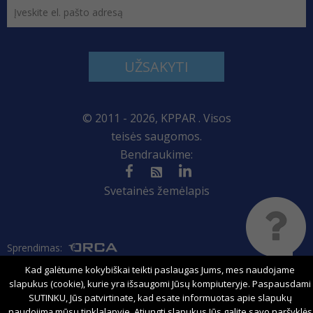
UŽSAKYTI
© 2011 - 2026, KPPAR . Visos
teisės saugomos.
Bendraukime:
Svetainės žemėlapis
Sprendimas:
Kad galėtume kokybiškai teikti paslaugas Jums, mes naudojame
slapukus (cookie), kurie yra išsaugomi Jūsų kompiuteryje. Paspausdami
SUTINKU, Jūs patvirtinate, kad esate informuotas apie slapukų
naudojimą mūsų tinklalapyje. Atjungti slapukus Jūs galite savo naršyklės