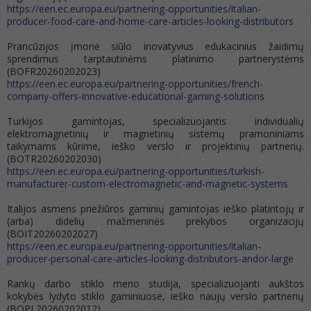
https://een.ec.europa.eu/partnering-opportunities/italian-
producer-food-care-and-home-care-articles-looking-distributors
Prancūzijos įmonė siūlo inovatyvius edukacinius žaidimų
sprendimus tarptautinėms platinimo partnerystėms
(BOFR20260202023)
https://een.ec.europa.eu/partnering-opportunities/french-
company-offers-innovative-educational-gaming-solutions
Turkijos gamintojas, specializuojantis individualių
elektromagnetinių ir magnetinių sistemų pramoniniams
taikymams kūrime, ieško verslo ir projektinių partnerių.
(BOTR20260202030)
https://een.ec.europa.eu/partnering-opportunities/turkish-
manufacturer-custom-electromagnetic-and-magnetic-systems
Italijos asmens priežiūros gaminių gamintojas ieško platintojų ir
(arba) didelių mažmeninės prekybos organizacijų
(BOIT20260202027)
https://een.ec.europa.eu/partnering-opportunities/italian-
producer-personal-care-articles-looking-distributors-andor-large
Rankų darbo stiklo meno studija, specializuojanti aukštos
kokybės lydyto stiklo gaminiuose, ieško naujų verslo partnerių
(BOPL20260202012)