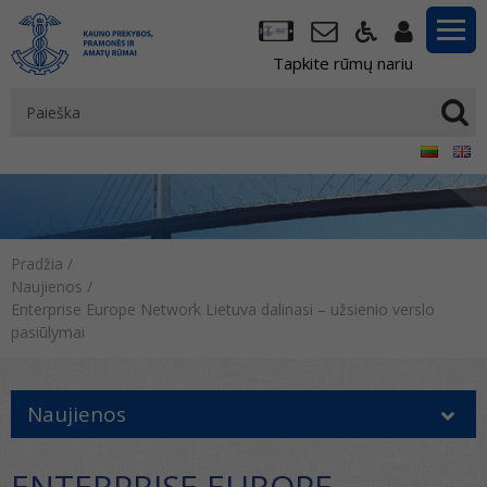
Tapkite rūmų nariu
Pradžia
/
Naujienos
/
Enterprise Europe Network Lietuva dalinasi – užsienio verslo
pasiūlymai
Naujienos
ENTERPRISE EUROPE