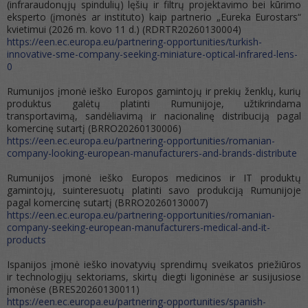
(infraraudonųjų spindulių) lęšių ir filtrų projektavimo bei kūrimo
eksperto (įmonės ar instituto) kaip partnerio „Eureka Eurostars“
kvietimui (2026 m. kovo 11 d.) (RDRTR20260130004)
https://een.ec.europa.eu/partnering-opportunities/turkish-
innovative-sme-company-seeking-miniature-optical-infrared-lens-
0
Rumunijos įmonė ieško Europos gamintojų ir prekių ženklų, kurių
produktus galėtų platinti Rumunijoje, užtikrindama
transportavimą, sandėliavimą ir nacionalinę distribuciją pagal
komercinę sutartį (BRRO20260130006)
https://een.ec.europa.eu/partnering-opportunities/romanian-
company-looking-european-manufacturers-and-brands-distribute
Rumunijos įmonė ieško Europos medicinos ir IT produktų
gamintojų, suinteresuotų platinti savo produkciją Rumunijoje
pagal komercinę sutartį (BRRO20260130007)
https://een.ec.europa.eu/partnering-opportunities/romanian-
company-seeking-european-manufacturers-medical-and-it-
products
Ispanijos įmonė ieško inovatyvių sprendimų sveikatos priežiūros
ir technologijų sektoriams, skirtų diegti ligoninėse ar susijusiose
įmonėse (BRES20260130011)
https://een.ec.europa.eu/partnering-opportunities/spanish-