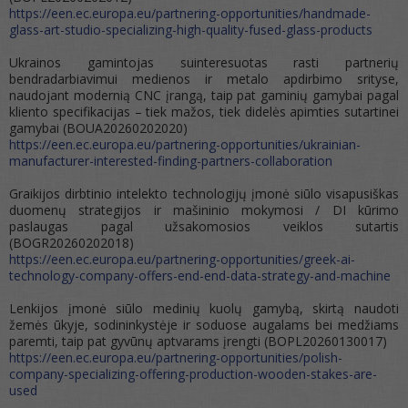
https://een.ec.europa.eu/partnering-opportunities/handmade-
glass-art-studio-specializing-high-quality-fused-glass-products
Ukrainos gamintojas suinteresuotas rasti partnerių
bendradarbiavimui medienos ir metalo apdirbimo srityse,
naudojant modernią CNC įrangą, taip pat gaminių gamybai pagal
kliento specifikacijas – tiek mažos, tiek didelės apimties sutartinei
gamybai (BOUA20260202020)
https://een.ec.europa.eu/partnering-opportunities/ukrainian-
manufacturer-interested-finding-partners-collaboration
Graikijos dirbtinio intelekto technologijų įmonė siūlo visapusiškas
duomenų strategijos ir mašininio mokymosi / DI kūrimo
paslaugas pagal užsakomosios veiklos sutartis
(BOGR20260202018)
https://een.ec.europa.eu/partnering-opportunities/greek-ai-
technology-company-offers-end-end-data-strategy-and-machine
Lenkijos įmonė siūlo medinių kuolų gamybą, skirtą naudoti
žemės ūkyje, sodininkystėje ir soduose augalams bei medžiams
paremti, taip pat gyvūnų aptvarams įrengti (BOPL20260130017)
https://een.ec.europa.eu/partnering-opportunities/polish-
company-specializing-offering-production-wooden-stakes-are-
used