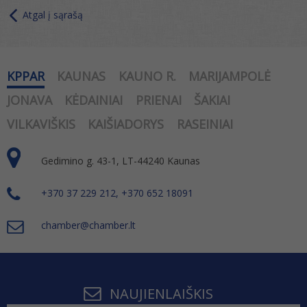
Atgal į sąrašą
KPPAR
KAUNAS
KAUNO R.
MARIJAMPOLĖ
JONAVA
KĖDAINIAI
PRIENAI
ŠAKIAI
VILKAVIŠKIS
KAIŠIADORYS
RASEINIAI
Gedimino g. 43-1, LT-44240 Kaunas
+370 37 229 212, +370 652 18091
chamber@chamber.lt
NAUJIENLAIŠKIS