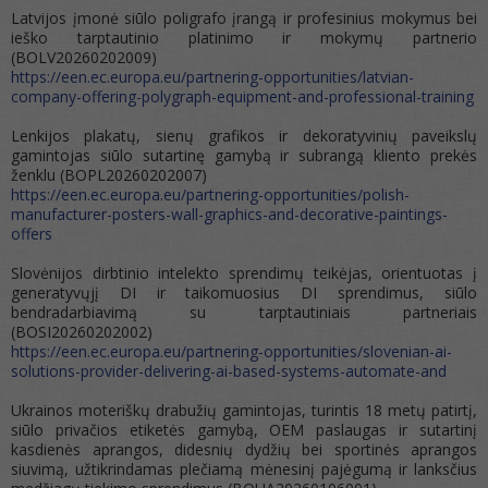
Latvijos įmonė siūlo poligrafo įrangą ir profesinius mokymus bei
ieško tarptautinio platinimo ir mokymų partnerio
(BOLV20260202009)
https://een.ec.europa.eu/partnering-opportunities/latvian-
company-offering-polygraph-equipment-and-professional-training
Lenkijos plakatų, sienų grafikos ir dekoratyvinių paveikslų
gamintojas siūlo sutartinę gamybą ir subrangą kliento prekės
ženklu (BOPL20260202007)
https://een.ec.europa.eu/partnering-opportunities/polish-
manufacturer-posters-wall-graphics-and-decorative-paintings-
offers
Slovėnijos dirbtinio intelekto sprendimų teikėjas, orientuotas į
generatyvųjį DI ir taikomuosius DI sprendimus, siūlo
bendradarbiavimą su tarptautiniais partneriais
(BOSI20260202002)
https://een.ec.europa.eu/partnering-opportunities/slovenian-ai-
solutions-provider-delivering-ai-based-systems-automate-and
Ukrainos moteriškų drabužių gamintojas, turintis 18 metų patirtį,
siūlo privačios etiketės gamybą, OEM paslaugas ir sutartinį
kasdienės aprangos, didesnių dydžių bei sportinės aprangos
siuvimą, užtikrindamas plečiamą mėnesinį pajėgumą ir lanksčius