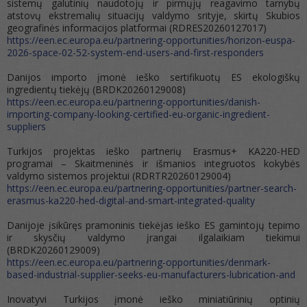
sistemų galutinių naudotojų ir pirmųjų reagavimo tarnybų
atstovų ekstremalių situacijų valdymo srityje, skirtų Skubios
geografinės informacijos platformai (RDRES20260127017)
https://een.ec.europa.eu/partnering-opportunities/horizon-euspa-
2026-space-02-52-system-end-users-and-first-responders
Danijos importo įmonė ieško sertifikuotų ES ekologiškų
ingredientų tiekėjų (BRDK20260129008)
https://een.ec.europa.eu/partnering-opportunities/danish-
importing-company-looking-certified-eu-organic-ingredient-
suppliers
Turkijos projektas ieško partnerių Erasmus+ KA220-HED
programai – Skaitmeninės ir išmanios integruotos kokybės
valdymo sistemos projektui (RDRTR20260129004)
https://een.ec.europa.eu/partnering-opportunities/partner-search-
erasmus-ka220-hed-digital-and-smart-integrated-quality
Danijoje įsikūręs pramoninis tiekėjas ieško ES gamintojų tepimo
ir skysčių valdymo įrangai ilgalaikiam tiekimui
(BRDK20260129009)
https://een.ec.europa.eu/partnering-opportunities/denmark-
based-industrial-supplier-seeks-eu-manufacturers-lubrication-and
Inovatyvi Turkijos įmonė ieško miniatiūrinių optinių