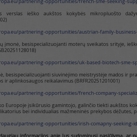
uropa.eu/partnering-opportunities/french-sme-seeking-sup
os verslas ieško aukštos kokybės mikropluošto daž
02)
uropa.eu/partnering-opportunities/austrian-family-business
ų įmonė, besispecializuojanti moterų sveikatos srityje, iešk
RGB20251128018)
uropa.eu/partnering-opportunities/uk-based-biotech-sme-s
, besispecializuojanti siuvinėjimo meistrystėje mados ir pra
kos ir aplinkosaugos reikalavimus (BRFR20251201001)
uropa.eu/partnering-opportunities/french-company-special
ko Europoje įsikūrusio gamintojo, galinčio tiekti aukštos ko
plikatorius bei individualias mažmeninės prekybos dėžutes,
uropa.eu/partnering-opportunities/irish-comapny-seeking-
daugiau informacijos apie Jus sudominusį pasiūlymą, ar p