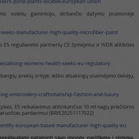
pliers-pond-plants-located-european-union
ymo volelių gamintojo, dirbančio dažymo pramonėje
-seeks-manufacturer-high-quality-microfiber-paint
o ES reguliavimo partnerių CE žymėjimui ir IVDR atitikties
pecialising-womens-health-seeks-eu-regulatory
bangių prekių srityje, ieško atsakingų siuvinėjimo tiekėjų,
izing-embroidery-craftsmanship-fashion-and-luxury
kybės, ES reikalavimus atitinkančius 10 ml nagų priežiūros
 paruoštas pardavimui (BRIE20251117022)
identify-european-based-manufacturer-high-quality-eu
ageidaudami patalpinti savo įmonės pasiūlymą į sistemą,