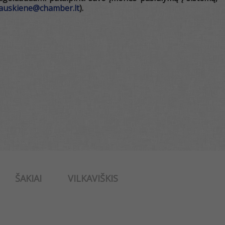
rauskiene@chamber.lt
).
ŠAKIAI
VILKAVIŠKIS