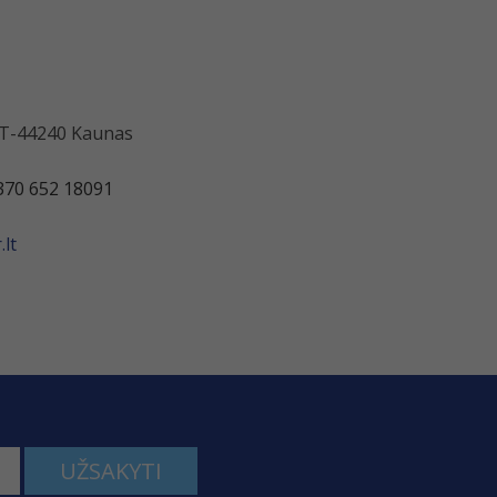
 LT-44240 Kaunas
370 652 18091
lt
UŽSAKYTI