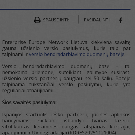
SPAUSDINTI:
PASIDALINTI:
SHAR
Enterprise Europe Network Lietuva kiekvieną savaitę
gauna užsienio verslo pasiūlymus, kurie taip pat
talpinami ir
verslo bendradarbiavimo duomenų bazėje
.
Verslo bendradarbiavimo duomenų bazė – tai
nemokama priemonė, suteikianti galimybę susirasti
užsienio verslo partnerių daugiau nei 50 šalių. Bazėje
talpinama tūkstančiai verslo pasiūlymų, kurie yra
reguliariai atnaujinami.
Šios savaitės pasiūlymai:
Ispanijos startuolis ieško partnerių jūrinės aplinkos
bandymams, siekiant išbandyti tvarias lazeriu
vitrifikuotas keramines dangas, atsparias korozijai,
apaugimui ir UV degradacijai (RDRES20251121004)