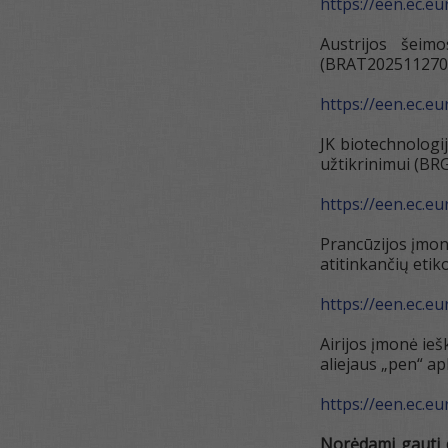
https://een.ec.e
Austrijos šeim
(BRAT202511270
https://een.ec.e
JK biotechnologij
užtikrinimui (B
https://een.ec.e
Prancūzijos įmonė
atitinkančių eti
https://een.ec.e
Airijos įmonė ieš
aliejaus „pen“ a
https://een.ec.e
Norėdami gauti 