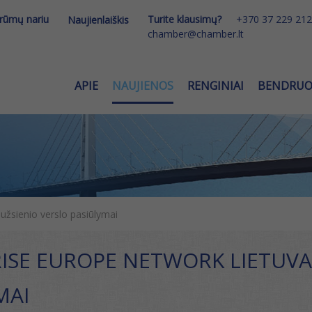
 rūmų nariu
Turite klausimų?
+370 37 229 212
Naujienlaiškis
chamber@chamber.lt
APIE
NAUJIENOS
RENGINIAI
BENDRU
užsienio verslo pasiūlymai
ISE EUROPE NETWORK LIETUVA 
MAI