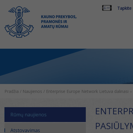
Tapkite
Pradžia
/
Naujienos
/
Enterprise Europe Network Lietuva dalinasi – 
ENTERPR
Rūmų naujienos
PASIŪLY
Atstovavimas