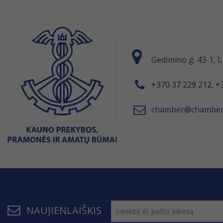
Gedimino g. 43-1,
+370 37 229 212, +
chamber@chamber.
NAUJIENLAIŠKIS