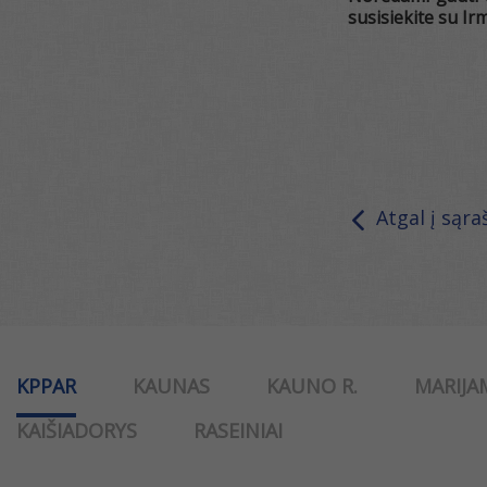
susisiekite su Ir
Atgal į sąra
KPPAR
KAUNAS
KAUNO R.
MARIJA
KAIŠIADORYS
RASEINIAI