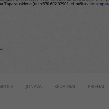
ma Taparauskiene (tel. +370 602 92901, el. paštas:
irma.tapa
šą
MPOLĖ
JONAVA
KĖDAINIAI
PRIENAI