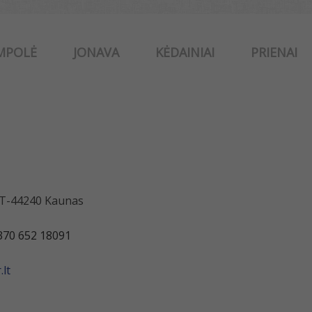
MPOLĖ
JONAVA
KĖDAINIAI
PRIENAI
 LT-44240 Kaunas
370 652 18091
lt