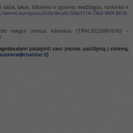
: dažai, lakas, šlifavimo ir pjovimo medžiagos, rankiniai ir
://een.ec.europa.eu/b2b/details/506cf114-736d-400f-8636-
bti miegui skirtus kilimėlius (TRNL20220901016) –
6
ageidaudami patalpinti savo įmonės pasiūlymą į sistemą,
rauskiene@chamber.lt
)