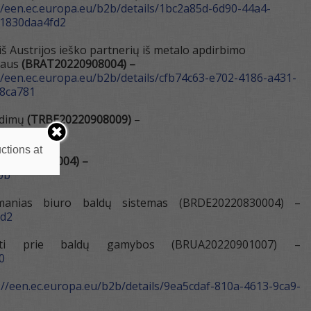
//een.ec.europa.eu/b2b/details/1bc2a85d-6d90-44a4-
1830daa4fd2
iš Austrijos ieško partnerių iš metalo apdirbimo
iaus
(BRAT20220908004) –
//een.ec.europa.eu/b2b/details/cfb74c63-e702-4186-a431-
8ca781
endimų
(TRBE20220908009)
–
c
ctions at
IT20220912004) –
0b
 išmanias biuro baldų sistemas (BRDE20220830004) –
9d2
ngti prie baldų gamybos (BRUA20220901007) –
0
://een.ec.europa.eu/b2b/details/9ea5cdaf-810a-4613-9ca9-