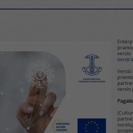
Enterp
pramon
versl
bendra
Versl
priemo
partne
verslo 
Pagalia
[Cultur
partner
norėtų
projek