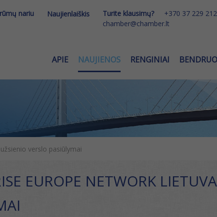
 rūmų nariu
Turite klausimų?
+370 37 229 212
Naujienlaiškis
chamber@chamber.lt
APIE
NAUJIENOS
RENGINIAI
BENDRU
užsienio verslo pasiūlymai
ISE EUROPE NETWORK LIETUVA 
MAI