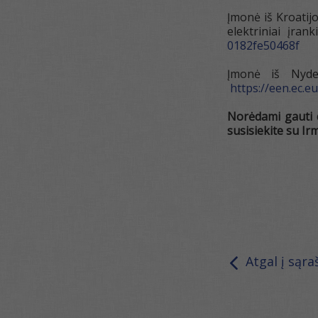
Įmonė iš Kroatijo
elektriniai įra
0182fe50468f
Įmonė iš Nyder
https://een.ec.
Norėdami gauti 
susisiekite su Ir
Atgal į sąra