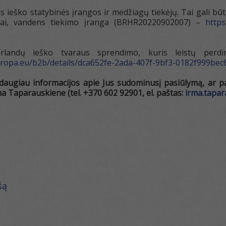
s ieško statybinės įrangos ir medžiagų tiekėjų. Tai gali būti
nkiai, vandens tiekimo įranga (BRHR20220902007) –
https
landų ieško tvaraus sprendimo, kuris leistų perdir
europa.eu/b2b/details/dca652fe-2ada-407f-9bf3-0182f999bec
daugiau informacijos apie Jus sudominusį pasiūlymą, ar p
ma Taparauskiene (tel. +370 602 92901, el. paštas:
irma.tapa
šą