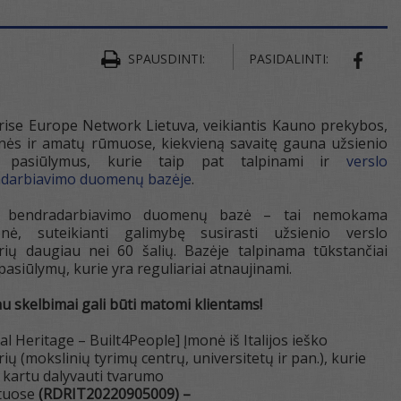
SPAUSDINTI:
PASIDALINTI:
SHAR
rise Europe Network Lietuva, veikiantis Kauno prekybos,
ės ir amatų rūmuose, kiekvieną savaitę gauna užsienio
o pasiūlymus, kurie taip pat talpinami ir
verslo
darbiavimo duomenų bazėje
.
o bendradarbiavimo duomenų bazė – tai nemokama
nė, suteikianti galimybę susirasti užsienio verslo
rių daugiau nei 60 šalių. Bazėje talpinama tūkstančiai
pasiūlymų, kurie yra reguliariai atnaujinami.
u skelbimai gali būti matomi klientams!
al Heritage – Built4People] Įmonė iš Italijos ieško
ių (mokslinių tyrimų centrų, universitetų ir pan.), kurie
 kartu dalyvauti tvarumo
tuose
(RDRIT20220905009) –