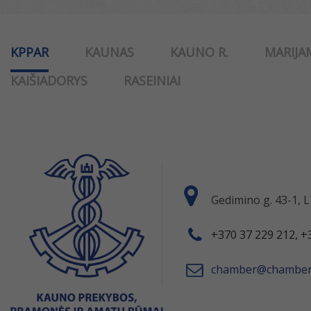
KPPAR
KAUNAS
KAUNO R.
MARIJA
KAIŠIADORYS
RASEINIAI
Gedimino g. 43-1,
+370 37 229 212, +
chamber@chamber.