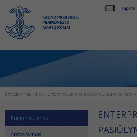
Tapkite
Pradžia
/
Naujienos
/
Enterprise Europe Network Lietuva dalinasi – 
ENTERPR
Rūmų naujienos
PASIŪLY
Atstovavimas