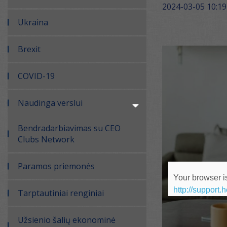
2024-03-05 10:19
Ukraina
Brexit
COVID-19
Naudinga verslui
Bendradarbiavimas su CEO
Clubs Network
Paramos priemonės
Your browser is
http://support.
Tarptautiniai renginiai
Užsienio šalių ekonominė