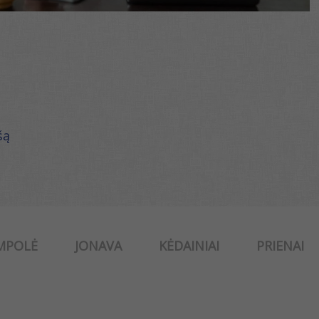
šą
MPOLĖ
JONAVA
KĖDAINIAI
PRIENAI