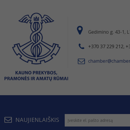
Gedimino g. 43-1,
+370 37 229 212, +
chamber@chamber.
NAUJIENLAIŠKIS