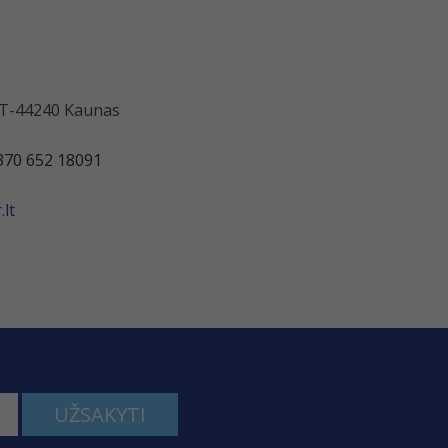
 LT-44240 Kaunas
370 652 18091
lt
UŽSAKYTI