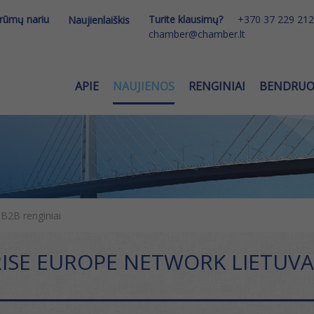
 rūmų nariu
Turite klausimų?
+370 37 229 212
Naujienlaiškis
chamber@chamber.lt
APIE
NAUJIENOS
RENGINIAI
BENDRU
 B2B renginiai
ISE EUROPE NETWORK LIETUVA 