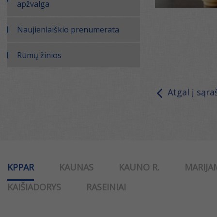
apžvalga
Naujienlaiškio prenumerata
Rūmų žinios
Atgal į sąra
KPPAR
KAUNAS
KAUNO R.
MARIJA
KAIŠIADORYS
RASEINIAI