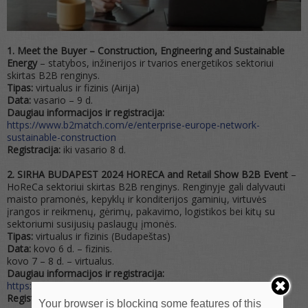
1.
Meet the Buyer – Construction, Engineering and Sustainable
Energy
– statybos, inžinerijos ir tvarios energetikos sektoriui
skirtas B2B renginys.
Tipas:
virtualus ir fizinis (Airija)
Data:
vasario – 9 d.
Daugiau informacijos ir registracija:
https://www.b2match.com/e/enterprise-europe-network-
sustainable-construction
Registracija:
iki vasario 8 d.
2. SIRHA BUDAPEST 2024 HORECA and Retail Show B2B Event
–
HoReCa sektoriui skirtas B2B renginys. Renginyje gali dalyvauti
maisto pramonės, kepyklų ir konditerijos gaminių, virtuvės
įrangos ir reikmenų, gėrimų, pakavimo, logistikos bei kitų su
sektoriumi susijusių paslaugų įmonės.
Tipas:
virtualus ir fizinis (Budapeštas)
Data:
kovo 6 d. – fizinis.
kovo 7 – 8 d. – virtualus.
Daugiau informacijos ir registracija:
https://www.b2match.com/e/sirha-2024-b2b-event
Registracija:
iki kovo 5 d.
Your browser is blocking some features of this