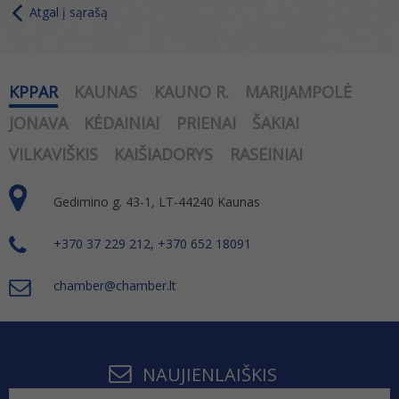
Atgal į sąrašą
KPPAR
KAUNAS
KAUNO R.
MARIJAMPOLĖ
JONAVA
KĖDAINIAI
PRIENAI
ŠAKIAI
VILKAVIŠKIS
KAIŠIADORYS
RASEINIAI
Gedimino g. 43-1, LT-44240 Kaunas
+370 37 229 212, +370 652 18091
chamber@chamber.lt
NAUJIENLAIŠKIS