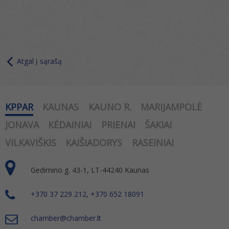
Atgal į sąrašą
KPPAR
KAUNAS
KAUNO R.
MARIJAMPOLĖ
JONAVA
KĖDAINIAI
PRIENAI
ŠAKIAI
VILKAVIŠKIS
KAIŠIADORYS
RASEINIAI
Gedimino g. 43-1, LT-44240 Kaunas
+370 37 229 212, +370 652 18091
chamber@chamber.lt