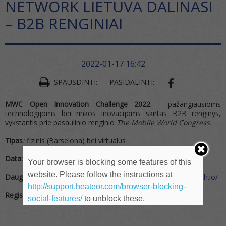
NETWORK LIETUVA DALINASI
– B2B RENGINIAI
2022-01-17 16:42
SPAUSDINTI:
PASIDALINTI:
SHARE ON FA
MWC Open Innovation Challenge 2022
– pažangiausioms
technologijoms bei rinkos inovacijoms skirtas B2B renginys,
vykstantis prie pasaulinio renginio
The Mobile World Congress.
Tipas
:
fizinis (Barselona) bei virtualus
Data:
kovo 1 – 8 d.
Your browser is blocking some features of this
website. Please follow the instructions at
Daugiau informacijos ir registracija:
https://mwc2022.b2match.io/
http://support.heateor.com/browser-blocking-
Registracija iki
kovo 1 d.
social-features/
to unblock these.