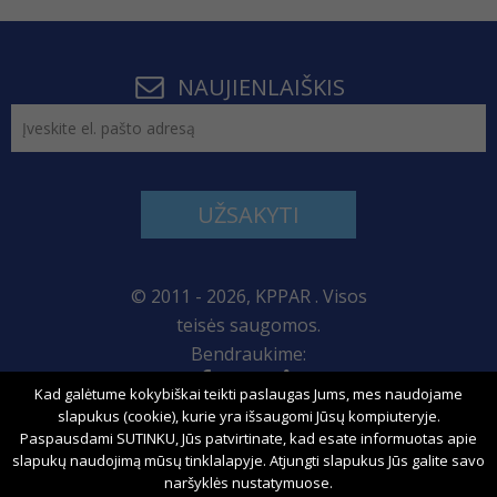
NAUJIENLAIŠKIS
UŽSAKYTI
© 2011 - 2026, KPPAR . Visos
teisės saugomos.
Bendraukime:
Kad galėtume kokybiškai teikti paslaugas Jums, mes naudojame
Svetainės žemėlapis
slapukus (cookie), kurie yra išsaugomi Jūsų kompiuteryje.
Paspausdami SUTINKU, Jūs patvirtinate, kad esate informuotas apie
slapukų naudojimą mūsų tinklalapyje. Atjungti slapukus Jūs galite savo
naršyklės nustatymuose.